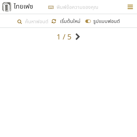
การในรูปแบบใหม่เพื่อใช้เป็นแนวทางในการศึกษารูป
ร่างหน้าตาของฟอนต์ไทยสำหรับการเรียนรู้เพื่อเริ่ม
เริ่มต้นใหม่
รูปแบบฟอนต์
สร้างฟอนต์ของตัวเอง ในเดือนมีนาคม พ.ศ. ๒๕๖๒ จึง
1 / 5
ได้เริ่ม ไทยเฟซ นี้ขึ้นมา
ตัวอักษรมีหัวขมวด
แบบตัวอักษรหัวบัว
แสดงผลแบบลิสต์
ตัวอักษรไม่มีหัวขมวด
แบบตัวอักษรหัวบอด
9
A
B
C
D
E
F
G
H
I
J
ฟอนต์ยอดนิยม
แบบตัวอักษรเกาหลี
เป้าหมายที่ยังคงดำเนินไปอยู่ คือการเพิ่มฟอนต์ไทย
K
L
M
N
O
P
Q
R
S
T
U
ฟอนต์ล้านดาวน์โหลด
แบบตัวอักษรเส้นขอบ
เข้าไปให้ได้อย่างน้อยเดือนละ ๓๐ ฟอนต์ นั่นหมายถึง
ระบบปฏิบัติการ
แบบตัวอักษรแฟนซี
V
W
Y
Z
อัตลักษณ์องค์กร
แบบตัวอักษรโบราณ
ปลายปี พ.ศ. ๒๕๖๒ จะมีฟอนต์ไม่ต่ำกว่า ๔๐๐ ฟอนต์ใน
แบบตัวการ์ตูน
แบบตัวเขียนพู่กัน
ก
ข
ค
จ
ฉ
ช
ซ
ฌ
ด
ต
ถ
ระบบ หวังว่า นอกจากจะเป็นประโยชน์ต่อตนเองแล้ว
แบบตัวดิสเพลย์
แบบตัวเนื้อความ
จะมีประโยชน์กับผู้อื่นได้บ้าง ไม่มากก็น้อย
แบบตัวประดิษฐ์
แบบตัวเหลี่ยม
ท
ธ
น
บ
ป
ผ
พ
ฟ
ภ
ม
ย
แบบตัวพิกเซล
แบบปลายมน
ร
ฤ
ล
ว
ศ
ส
ห
อ
ฮ
แบบตัวพิมพ์ดีด
แบบปลายแหลม
ขอขอบคุณ
แบบตัวมีเชิงฐาน
แบบปากกาหัวตัด
แบบตัวอักษรจีน
แบบฟอนต์ซิ่ง
แบบตัวอักษรซ้อนเงา
แบบลายมือผู้ใหญ่