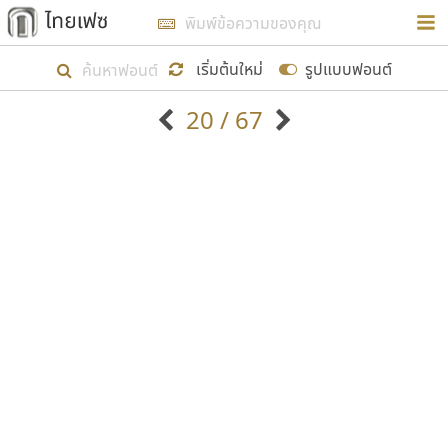
การในรูปแบบใหม่เพื่อใช้เป็นแนวทางในการศึกษารูป
ร่างหน้าตาของฟอนต์ไทยสำหรับการเรียนรู้เพื่อเริ่ม
เริ่มต้นใหม่
รูปแบบฟอนต์
สร้างฟอนต์ของตัวเอง ในเดือนมีนาคม พ.ศ. ๒๕๖๒ จึง
20 / 67
ได้เริ่ม ไทยเฟซ นี้ขึ้นมา
ตัวอักษรมีหัวขมวด
แบบตัวอักษรหัวบัว
แสดงผลแบบลิสต์
ตัวอักษรไม่มีหัวขมวด
แบบตัวอักษรหัวบอด
9
A
B
C
D
E
F
G
H
I
J
ฟอนต์ยอดนิยม
แบบตัวอักษรเกาหลี
เป้าหมายที่ยังคงดำเนินไปอยู่ คือการเพิ่มฟอนต์ไทย
K
L
M
N
O
P
Q
R
S
T
U
ฟอนต์ล้านดาวน์โหลด
แบบตัวอักษรเส้นขอบ
เข้าไปให้ได้อย่างน้อยเดือนละ ๓๐ ฟอนต์ นั่นหมายถึง
ระบบปฏิบัติการ
แบบตัวอักษรแฟนซี
V
W
Y
Z
อัตลักษณ์องค์กร
แบบตัวอักษรโบราณ
ปลายปี พ.ศ. ๒๕๖๒ จะมีฟอนต์ไม่ต่ำกว่า ๔๐๐ ฟอนต์ใน
แบบตัวการ์ตูน
แบบตัวเขียนพู่กัน
ก
ข
ค
จ
ฉ
ช
ซ
ฌ
ด
ต
ถ
ระบบ หวังว่า นอกจากจะเป็นประโยชน์ต่อตนเองแล้ว
แบบตัวดิสเพลย์
แบบตัวเนื้อความ
จะมีประโยชน์กับผู้อื่นได้บ้าง ไม่มากก็น้อย
แบบตัวประดิษฐ์
แบบตัวเหลี่ยม
ท
ธ
น
บ
ป
ผ
พ
ฟ
ภ
ม
ย
แบบตัวพิกเซล
แบบปลายมน
ร
ฤ
ล
ว
ศ
ส
ห
อ
ฮ
แบบตัวพิมพ์ดีด
แบบปลายแหลม
ขอขอบคุณ
แบบตัวมีเชิงฐาน
แบบปากกาหัวตัด
แบบตัวอักษรจีน
แบบฟอนต์ซิ่ง
แบบตัวอักษรซ้อนเงา
แบบลายมือผู้ใหญ่