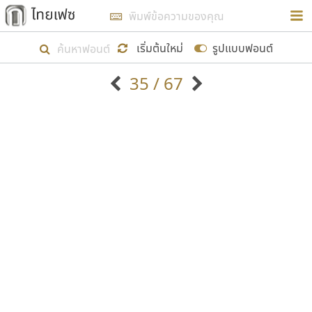
การในรูปแบบใหม่เพื่อใช้เป็นแนวทางในการศึกษารูป
ร่างหน้าตาของฟอนต์ไทยสำหรับการเรียนรู้เพื่อเริ่ม
เริ่มต้นใหม่
รูปแบบฟอนต์
สร้างฟอนต์ของตัวเอง ในเดือนมีนาคม พ.ศ. ๒๕๖๒ จึง
35 / 67
ได้เริ่ม ไทยเฟซ นี้ขึ้นมา
ตัวอักษรมีหัวขมวด
แบบตัวอักษรหัวบัว
แสดงผลแบบลิสต์
ตัวอักษรไม่มีหัวขมวด
แบบตัวอักษรหัวบอด
9
A
B
C
D
E
F
G
H
I
J
ฟอนต์ยอดนิยม
แบบตัวอักษรเกาหลี
เป้าหมายที่ยังคงดำเนินไปอยู่ คือการเพิ่มฟอนต์ไทย
K
L
M
N
O
P
Q
R
S
T
U
ฟอนต์ล้านดาวน์โหลด
แบบตัวอักษรเส้นขอบ
เข้าไปให้ได้อย่างน้อยเดือนละ ๓๐ ฟอนต์ นั่นหมายถึง
ระบบปฏิบัติการ
แบบตัวอักษรแฟนซี
V
W
Y
Z
อัตลักษณ์องค์กร
แบบตัวอักษรโบราณ
ปลายปี พ.ศ. ๒๕๖๒ จะมีฟอนต์ไม่ต่ำกว่า ๔๐๐ ฟอนต์ใน
แบบตัวการ์ตูน
แบบตัวเขียนพู่กัน
ก
ข
ค
จ
ฉ
ช
ซ
ฌ
ด
ต
ถ
ระบบ หวังว่า นอกจากจะเป็นประโยชน์ต่อตนเองแล้ว
แบบตัวดิสเพลย์
แบบตัวเนื้อความ
จะมีประโยชน์กับผู้อื่นได้บ้าง ไม่มากก็น้อย
แบบตัวประดิษฐ์
แบบตัวเหลี่ยม
ท
ธ
น
บ
ป
ผ
พ
ฟ
ภ
ม
ย
แบบตัวพิกเซล
แบบปลายมน
ร
ฤ
ล
ว
ศ
ส
ห
อ
ฮ
แบบตัวพิมพ์ดีด
แบบปลายแหลม
ขอขอบคุณ
แบบตัวมีเชิงฐาน
แบบปากกาหัวตัด
แบบตัวอักษรจีน
แบบฟอนต์ซิ่ง
แบบตัวอักษรซ้อนเงา
แบบลายมือผู้ใหญ่