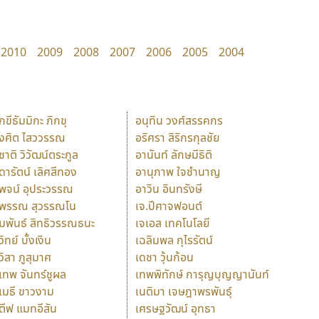
2010
2009
2008
2007
2006
2005
2004
ักขีธัมมิกะ ภิกขุ
อนุทิน วงศ์สรรคกร
ังศิต ไสววรรณ
อริศรา สิริกรกุลชัย
ุชาติ วิวัฒน์ตระกูล
อานันท์ ลักษมีธิติ
ุดารัตน์ เลิศสีทอง
อานุภาพ ใจชำนาญ
ุพจน์ อุประวรรณ
อาวิน อินทรังษี
ุพรรณ สุวรรณโน
เจ.ปีศาจฟอนต์
ัมพันธ์ สิทธิวรรณธนะ
เจเอส เทคโนโลยี
วิทย์ บั้งเงิน
เฉลิมพล กุไรรัตน์
ุวิสา ภูสุมาศ
เดชา วุ้นก้อน
ุเทพ จันทร์ชูผล
เทพพิทักษ์ การุญบุญญานันท์
ุเมธี ขาวงาม
เนติมา เจษฎาพรพันธุ์
ตีฟ แมทอีสัน
เศรษฐวัฒน์ อุทธา