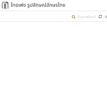
เริ่ม ไทยเฟซ นี้ขึ้นมา
เ
เป้าหมายที่ยังคงดำเนินไปอยู่ คือกา
ไม่ต่ำกว่า ๔๐๐ ฟอนต์ในระบบ หวังว่า 
ตัวอักษรมีหัวขมวด
แบบตัวการ์ตูน
ตัวอักษรไม่มีหัวขมวด
แบบตัวดิสเพลย์
9
A
B
C
D
E
F
ฟอนต์ยอดนิยม
แบบตัวประดิษฐ์
ฟอนต์ล้านดาวน์โหลด
ก
ข
ค
จ
ฉ
ช
แบบตัวพิกเซล
ซ
ฌ
ด
ต
ระบบปฏิบัติการ
แบบตัวพิมพ์ดีด
อัตลักษณ์องค์กร
แบบตัวมีเชิงฐาน
ผู้อ
คุณแ