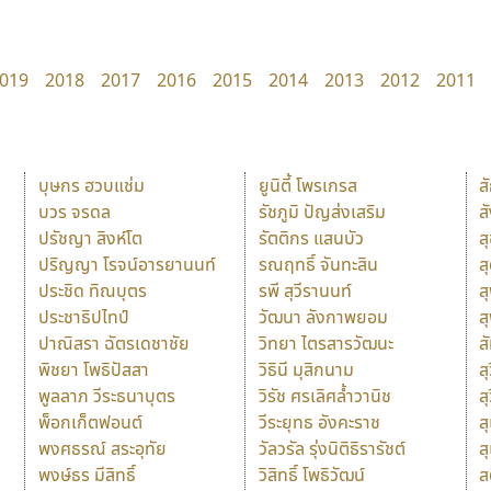
019
2018
2017
2016
2015
2014
2013
2012
2011
บุษกร ฮวบแช่ม
ยูนิตี้ โพรเกรส
ส
บวร จรดล
รัชภูมิ ปัญส่งเสริม
ส
ปรัชญา สิงห์โต
รัตติกร แสนบัว
ส
ปริญญา โรจน์อารยานนท์
รณฤทธิ์ จันทะสิน
ส
ประชิด ทิณบุตร
รพี สุวีรานนท์
ส
ประชาธิปไทป์
วัฒนา ลังกาพยอม
ส
ปาณิสรา ฉัตรเดชาชัย
วิทยา ไตรสารวัฒนะ
ส
พิชยา โพธิปัสสา
วิธินี มุสิกนาม
สุ
พูลลาภ วีระธนาบุตร
วิรัช ศรเลิศล้ำวานิช
ส
พ็อกเก็ตฟอนต์
วีระยุทธ อังคะราช
ส
พงศธรณ์ สระอุทัย
วัลวรัล รุ่งนิติธิรารัชต์
ส
พงษ์ธร มีสิทธิ์
วิสิทธิ์ โพธิวัฒน์
ส