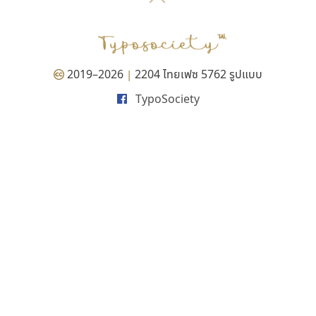
P
TS
PANI
Type Buthon
ฐ
PK
Typomancer
ฑ
PS
U
Q
UID
ด
2019–2026
2204 ไทยเฟซ 5762 รูปแบบ
|
R
UNK
ต
TypoSociety
S
UPC
ถ
Sarun’s
V
ท
SD
W
ธ
SOV
X
น
SP
Y
บ
Superstore
Z
ป
Surafont
zooddooz
ผ
T
ก
ฝ
TA
ข
TCHA
ค
TEPC
ง
ภ
TF
จ
ม