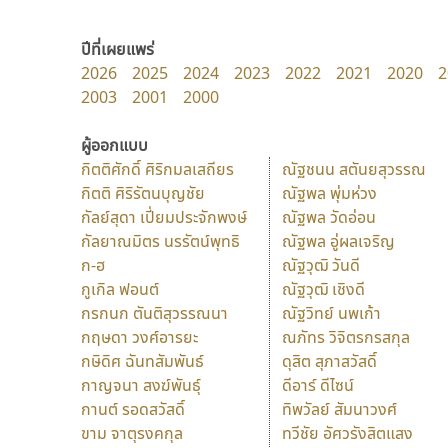
ปีที่เผยแพร่
2026
2025
2024
2023
2022
2021
2020
2
2003
2001
2000
ผู้ออกแบบ
กิตติศักดิ์ ศิริกมลเสถียร
ณัฐชนน สตันยสุวรรณ
กิตติ ศิริรัตนบุญชัย
ณัฐพล พุ่มห่วง
กัลย์สุดา เปี่ยมประจักพงษ์
ณัฐพล วัดอ่อน
กัลยาณมิตร นรรัตน์พุทธิ
ณัฐพล อู่ผลเจริญ
ก-ฮ
ณัฐวุฒิ วันดี
กูเกิล ฟอนต์
ณัฐวุฒิ เชิงดี
กรกนก ตันติสุวรรณนา
ณัฐวิทย์ นพเก้า
กฤษดา วงศ์อารยะ
ณภัทร วิจิตรกรสกุล
กษิดิศ ฉันทสัมพันธ์
ดุสิต สุภาสวัสดิ์
กาญจนา สงฆ์พันธุ์
ดีอาร์ ดีไซน์
กานต์ รอดสวัสดิ์
ทิพวัลย์ สัมนาวงศ์
ขาม จาตุรงคกุล
ทวีชัย อัศวรังสิตแสง