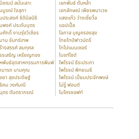
มิชฌน์ สมันเลาะ
เอกพันธ์ ตันหล้า
มบูรณ์ ใจสุภา
เอกลักษณ์ เพียรพนาเวช
มประสงค์ ธิตินิลนิธิ
แสงแก้ว ว่างเซี่ยวื่อ
มพงค์ ประดับบุตร
แอปเปิ้ล
มศักดิ์ งามรุ่งวิเชียร
โอภาส บุญครองสุข
มาน จันทร์เทพ
ไทยไทป์ฟาวน์ดรี
ร้างสรรค์ สมกุศล
ไทโปแมนเซอร์
รรเสริญ เหรียญทอง
ไบรท์ไซด์
หพันธ์อุตสาหกรรมการพิมพ์
ไพโรจน์ ธีระประภา
ามารถ นามคุณ
ไพโรจน์ พิทยเมธี
ิชยา สุขประดิษฐ์
ไพโรจน์ เปี่ยมประจักพงษ์
ธิคม วงศ์มณี
ไม่รู้ ฟอนต์
นุตร ตันตราภรณ์
ไมโครซอฟท์
ร
ฤ