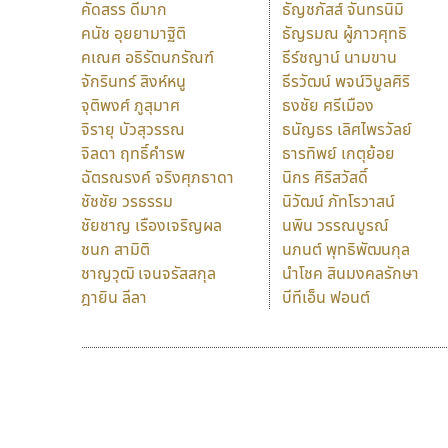
คัดสรร ดีมาก
ธัญชภัสส์ จันทรนิมิ
คนัช อุยยามาฐิติ
ธัญรมณ ผู้ภาวศุทธิ
คเณศ อธิรัตนกรัณฑ์
ธีร์ชญาน์ นามขาน
จักรินทร์ สิงห์หนู
ธีรวัฒน์ พจน์วิบูลศิริ
จุติพงศ์ ภูสุมาศ
ธงชัย ศรีเมือง
จิรายุ บัวสุวรรณ
ธนัญธร เลิศไพรวัลย์
จิลดา ฤทธิ์คำรพ
ธารทิพย์ เกตุย้อย
ฉัตรณรงค์ จริงศุภธาดา
นิกร ศิริสวัสดิ์
ชัชชัย วรธรรม
นิวัฒน์ ภัทโรวาสน์
ชัยชาญ เรืองเจริญผล
นพิน วรรณบูรณ์
ชนก สามิติ
นภนต์ พุทธิพัฒนกุล
ชาญวุฒิ เจนจรัสสกุล
นำโชค สินมงคลรักษา
ฎายิน ลีลา
บีทีเอ็น ฟอนต์
9 Fonts
F
A
Fontcraft