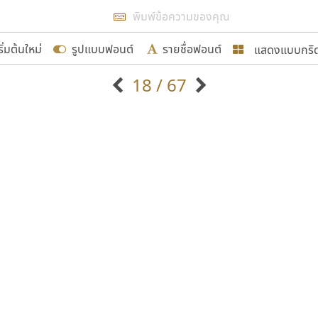
แสดงผลแบบลิสต์
ริ่มต้นใหม่
รูปแบบฟอนต์
รายชื่อฟอนต์
แสดงแบบกริ
รเพิ่มฟอนต์ไทยเข้าไปให้ได้อย่างน้อยเดือนละ ๓๐ ฟอนต์ นั่
18 / 67
นอกจากจะเป็นประโยชน์ต่อตนเองแล้ว จะมีประโยชน์กับผู้อื่นไ
แบบตัวอักษรจีน
แบบตัวอักษรหัวบัว
แบบตัวอักษรซ้อนเงา
แบบตัวอักษรหัวบอด
G
H
I
J
K
L
M
N
O
P
Q
R
แบบตัวอักษรย้อนยุค
แบบตัวอักษรเกาหลี
ขอขอบคุณ
ถ
แบบตัวอักษรล้านนา
ท
ธ
น
บ
ป
แบบตัวอักษรเส้นขอบ
ผ
พ
ฟ
ภ
ม
แบบตัวอักษรลาว
แบบตัวอักษรแฟนซี
แบบตัวอักษรสคริปท์
แบบตัวอักษรโบราณ
อกแบบฟอนต์ไทยทุกท่านที่สร้างสรรค์ผลงานเพื่อสืบสานอัก
อน ปรัชญา สิงห์โต ที่อนุญาตให้เผยแพร่ข้อมูลจาก ฟอนต