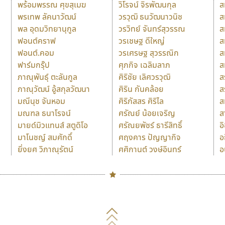
พร้อมพรรณ ศุขสุเมฆ
วิโรจน์ จิรพัฒนกุล
ส
พรเทพ ลัคนาวัฒน์
วรวุฒิ ธนวัฒนาวนิช
ส
พล อุดมวิทยานุกูล
วรวิทย์ จันทร์สุวรรณ
ส
ฟอนต์คราฟ
วรเชษฐ ดีใหญ่
ส
ฟอนต์.คอม
วรเศรษฐ สุวรรณิก
ส
ฟาร์มกรุ๊ป
ศุภกิจ เฉลิมลาภ
ส
ภาณุพันธุ์ ตะลันกูล
ศิริชัย เลิศวรวุฒิ
ส
ภาณุวัฒน์ อู้สกุลวัฒนา
ศิริน กันคล้อย
ส
มณีนุช จันหอม
ศิริภัสสร ศิริไล
ส
มณฑล ธนาโรจน์
ศรัณย์ น้อยเจริญ
ส
มายด์มิวแทนส์ สตูดิโอ
ศรัณยพัชร์ ธารีสิทธิ์
อ
มาโนชญ์ สมศักดิ์
ศฤงคาร ปัญญากิจ
อ
ยิ่งยศ วิภาณุรัตน์
ศศิกานต์ วงษ์อินทร์
อ
Naipol
TLWG
ช
O
Torsilp
ซ