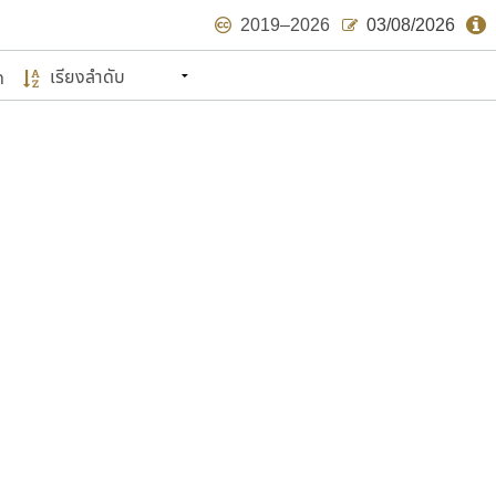
2019–2026
03/08/2026
ด
นหมายถึง ปลายปี พ.ศ. ๒๕๖๒ จะมีฟอนต์
ด้บ้าง ไม่มากก็น้อย
แบบตัวเขียนพู่กัน
แบบฟอนต์ซิ่ง
แบบตัวเนื้อความ
แบบลายมือผู้ใหญ่
S
T
U
V
W
Y
Z
แบบตัวเหลี่ยม
แบบลายมือวัยรุ่น
ย
แบบปลายมน
ร
ฤ
ล
ว
ศ
แบบลายมือเด็ก
ส
ห
อ
ฮ
แบบปลายแหลม
แบบอาลักษณ์
แบบปากกาหัวตัด
ษรไทย
์.คอม