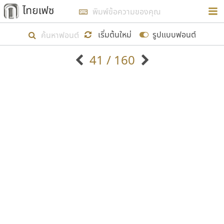
การในรูปแบบใหม่เพื่อใช้เป็นแนวทางในการศึกษารูป
ร่างหน้าตาของฟอนต์ไทยสำหรับการเรียนรู้เพื่อเริ่ม
เริ่มต้นใหม่
รูปแบบฟอนต์
สร้างฟอนต์ของตัวเอง ในเดือนมีนาคม พ.ศ. ๒๕๖๒ จึง
41 / 160
ได้เริ่ม ไทยเฟซ นี้ขึ้นมา
ตัวอักษรมีหัวขมวด
แบบตัวอักษรหัวบัว
แสดงผลแบบลิสต์
ตัวอักษรไม่มีหัวขมวด
แบบตัวอักษรหัวบอด
9
A
B
C
D
E
F
G
H
I
J
ฟอนต์ยอดนิยม
แบบตัวอักษรเกาหลี
เป้าหมายที่ยังคงดำเนินไปอยู่ คือการเพิ่มฟอนต์ไทย
K
L
M
N
O
P
Q
R
S
T
U
ฟอนต์ล้านดาวน์โหลด
แบบตัวอักษรเส้นขอบ
เข้าไปให้ได้อย่างน้อยเดือนละ ๓๐ ฟอนต์ นั่นหมายถึง
ระบบปฏิบัติการ
แบบตัวอักษรแฟนซี
V
W
Y
Z
อัตลักษณ์องค์กร
แบบตัวอักษรโบราณ
ปลายปี พ.ศ. ๒๕๖๒ จะมีฟอนต์ไม่ต่ำกว่า ๔๐๐ ฟอนต์ใน
แบบตัวการ์ตูน
แบบตัวเขียนพู่กัน
ก
ข
ค
จ
ฉ
ช
ซ
ฌ
ด
ต
ถ
ระบบ หวังว่า นอกจากจะเป็นประโยชน์ต่อตนเองแล้ว
แบบตัวดิสเพลย์
แบบตัวเนื้อความ
จะมีประโยชน์กับผู้อื่นได้บ้าง ไม่มากก็น้อย
แบบตัวประดิษฐ์
แบบตัวเหลี่ยม
ท
ธ
น
บ
ป
ผ
พ
ฟ
ภ
ม
ย
แบบตัวพิกเซล
แบบปลายมน
ร
ฤ
ล
ว
ศ
ส
ห
อ
ฮ
แบบตัวพิมพ์ดีด
แบบปลายแหลม
ขอขอบคุณ
แบบตัวมีเชิงฐาน
แบบปากกาหัวตัด
แบบตัวอักษรจีน
แบบฟอนต์ซิ่ง
แบบตัวอักษรซ้อนเงา
แบบลายมือผู้ใหญ่