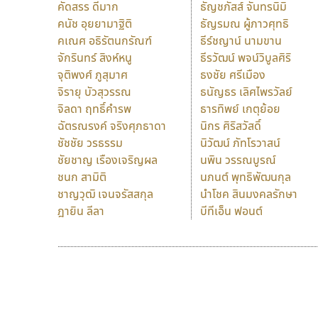
คัดสรร ดีมาก
ธัญชภัสส์ จันทรนิมิ
คนัช อุยยามาฐิติ
ธัญรมณ ผู้ภาวศุทธิ
คเณศ อธิรัตนกรัณฑ์
ธีร์ชญาน์ นามขาน
จักรินทร์ สิงห์หนู
ธีรวัฒน์ พจน์วิบูลศิริ
จุติพงศ์ ภูสุมาศ
ธงชัย ศรีเมือง
จิรายุ บัวสุวรรณ
ธนัญธร เลิศไพรวัลย์
จิลดา ฤทธิ์คำรพ
ธารทิพย์ เกตุย้อย
ฉัตรณรงค์ จริงศุภธาดา
นิกร ศิริสวัสดิ์
ชัชชัย วรธรรม
นิวัฒน์ ภัทโรวาสน์
ชัยชาญ เรืองเจริญผล
นพิน วรรณบูรณ์
ชนก สามิติ
นภนต์ พุทธิพัฒนกุล
ชาญวุฒิ เจนจรัสสกุล
นำโชค สินมงคลรักษา
ฎายิน ลีลา
บีทีเอ็น ฟอนต์
9 Fonts
F
A
Fontcraft