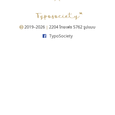
P
TS
PANI
Type Buthon
ฐ
PK
Typomancer
ฑ
PS
U
Q
UID
ด
2019–2026
2204 ไทยเฟซ 5762 รูปแบบ
|
R
UNK
ต
TypoSociety
S
UPC
ถ
Sarun’s
V
ท
SD
W
ธ
SOV
X
น
SP
Y
บ
Superstore
Z
ป
Surafont
zooddooz
ผ
T
ก
ฝ
TA
ข
TCHA
ค
TEPC
ง
ภ
TF
จ
ม