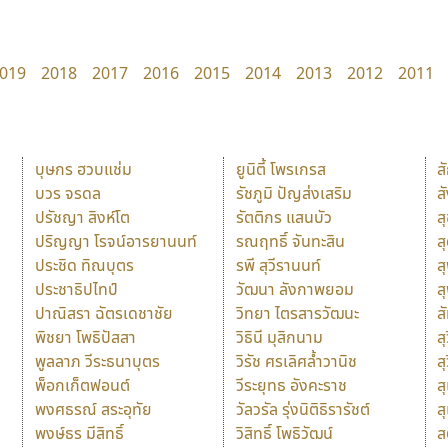
019
2018
2017
2016
2015
2014
2013
2012
2011
บุษกร ฮวบแช่ม
ยูนิตี้ โพรเกรส
ส
บวร จรดล
รัชภูมิ ปัญส่งเสริม
ส
ปรัชญา สิงห์โต
รัตติกร แสนบัว
ส
ปริญญา โรจน์อารยานนท์
รณฤทธิ์ จันทะสิน
ส
ประชิด ทิณบุตร
รพี สุวีรานนท์
ส
ประชาธิปไทป์
วัฒนา ลังกาพยอม
ส
ปาณิสรา ฉัตรเดชาชัย
วิทยา ไตรสารวัฒนะ
ส
พิชยา โพธิปัสสา
วิธินี มุสิกนาม
สุ
พูลลาภ วีระธนาบุตร
วิรัช ศรเลิศล้ำวานิช
ส
พ็อกเก็ตฟอนต์
วีระยุทธ อังคะราช
ส
พงศธรณ์ สระอุทัย
วัลวรัล รุ่งนิติธิรารัชต์
ส
พงษ์ธร มีสิทธิ์
วิสิทธิ์ โพธิวัฒน์
ส