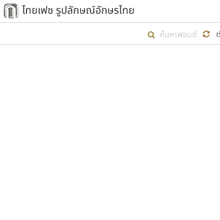
เริ่ม ไทยเฟซ นี้ขึ้นมา
เ
เป้าหมายที่ยังคงดำเนินไปอยู่ คือกา
ไม่ต่ำกว่า ๔๐๐ ฟอนต์ในระบบ หวังว่า 
ตัวอักษรมีหัวขมวด
แบบตัวการ์ตูน
ตัวอักษรไม่มีหัวขมวด
แบบตัวดิสเพลย์
9
A
B
C
D
E
F
ฟอนต์ยอดนิยม
แบบตัวประดิษฐ์
ฟอนต์ล้านดาวน์โหลด
ก
ข
ค
จ
ฉ
ช
แบบตัวพิกเซล
ซ
ฌ
ด
ต
ระบบปฏิบัติการ
แบบตัวพิมพ์ดีด
อัตลักษณ์องค์กร
แบบตัวมีเชิงฐาน
ผู้อ
คุณแ