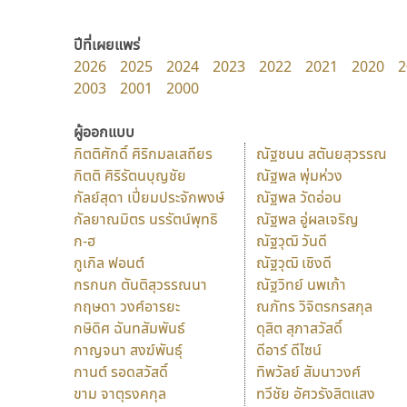
ปีที่เผยแพร่
2026
2025
2024
2023
2022
2021
2020
2
2003
2001
2000
ผู้ออกแบบ
กิตติศักดิ์ ศิริกมลเสถียร
ณัฐชนน สตันยสุวรรณ
กิตติ ศิริรัตนบุญชัย
ณัฐพล พุ่มห่วง
กัลย์สุดา เปี่ยมประจักพงษ์
ณัฐพล วัดอ่อน
กัลยาณมิตร นรรัตน์พุทธิ
ณัฐพล อู่ผลเจริญ
ก-ฮ
ณัฐวุฒิ วันดี
กูเกิล ฟอนต์
ณัฐวุฒิ เชิงดี
กรกนก ตันติสุวรรณนา
ณัฐวิทย์ นพเก้า
กฤษดา วงศ์อารยะ
ณภัทร วิจิตรกรสกุล
กษิดิศ ฉันทสัมพันธ์
ดุสิต สุภาสวัสดิ์
กาญจนา สงฆ์พันธุ์
ดีอาร์ ดีไซน์
กานต์ รอดสวัสดิ์
ทิพวัลย์ สัมนาวงศ์
ขาม จาตุรงคกุล
ทวีชัย อัศวรังสิตแสง