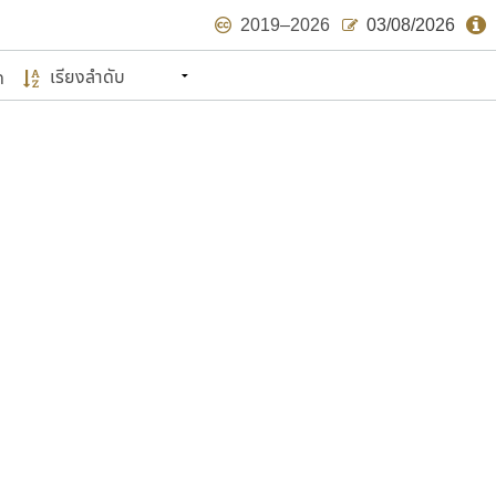
2019–2026
03/08/2026
ด
นหมายถึง ปลายปี พ.ศ. ๒๕๖๒ จะมีฟอนต์
ด้บ้าง ไม่มากก็น้อย
แบบตัวเขียนพู่กัน
แบบฟอนต์ซิ่ง
แบบตัวเนื้อความ
แบบลายมือผู้ใหญ่
S
T
U
V
W
Y
Z
แบบตัวเหลี่ยม
แบบลายมือวัยรุ่น
ย
แบบปลายมน
ร
ฤ
ล
ว
ศ
แบบลายมือเด็ก
ส
ห
อ
ฮ
แบบปลายแหลม
แบบอาลักษณ์
แบบปากกาหัวตัด
ษรไทย
์.คอม