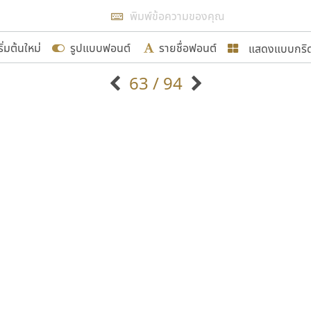
แสดงผลแบบลิสต์
ริ่มต้นใหม่
รูปแบบฟอนต์
รายชื่อฟอนต์
แสดงแบบกริ
รเพิ่มฟอนต์ไทยเข้าไปให้ได้อย่างน้อยเดือนละ ๓๐ ฟอนต์ นั่
63 / 94
นอกจากจะเป็นประโยชน์ต่อตนเองแล้ว จะมีประโยชน์กับผู้อื่นไ
แบบตัวอักษรจีน
แบบตัวอักษรหัวบัว
แบบตัวอักษรซ้อนเงา
แบบตัวอักษรหัวบอด
G
H
I
J
K
L
M
N
O
P
Q
R
แบบตัวอักษรย้อนยุค
แบบตัวอักษรเกาหลี
ขอขอบคุณ
ถ
แบบตัวอักษรล้านนา
ท
ธ
น
บ
ป
แบบตัวอักษรเส้นขอบ
ผ
พ
ฟ
ภ
ม
แบบตัวอักษรลาว
แบบตัวอักษรแฟนซี
แบบตัวอักษรสคริปท์
แบบตัวอักษรโบราณ
อกแบบฟอนต์ไทยทุกท่านที่สร้างสรรค์ผลงานเพื่อสืบสานอัก
อน ปรัชญา สิงห์โต ที่อนุญาตให้เผยแพร่ข้อมูลจาก ฟอนต