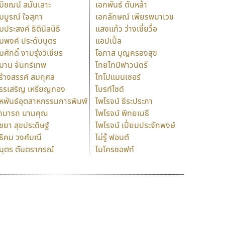
มิชฌน์ สมันเลาะ
เอกพันธ์ ตันหล้า
มบูรณ์ ใจสุภา
เอกลักษณ์ เพียรพนาเวช
มประสงค์ ธิตินิลนิธิ
แสงแก้ว ว่างเซี่ยวื่อ
มพงค์ ประดับบุตร
แอปเปิ้ล
มศักดิ์ งามรุ่งวิเชียร
โอภาส บุญครองสุข
มาน จันทร์เทพ
ไทยไทป์ฟาวน์ดรี
ร้างสรรค์ สมกุศล
ไทโปแมนเซอร์
รรเสริญ เหรียญทอง
ไบรท์ไซด์
หพันธ์อุตสาหกรรมการพิมพ์
ไพโรจน์ ธีระประภา
ามารถ นามคุณ
ไพโรจน์ พิทยเมธี
ิชยา สุขประดิษฐ์
ไพโรจน์ เปี่ยมประจักพงษ์
ธิคม วงศ์มณี
ไม่รู้ ฟอนต์
นุตร ตันตราภรณ์
ไมโครซอฟท์
ร
ฤ