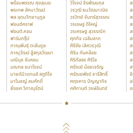
พร้อมพรรณ ศุขสุเมฆ
วิโรจน์ จิรพัฒนกุล
ส
พรเทพ ลัคนาวัฒน์
วรวุฒิ ธนวัฒนาวนิช
ส
พล อุดมวิทยานุกูล
วรวิทย์ จันทร์สุวรรณ
ส
ฟอนต์คราฟ
วรเชษฐ ดีใหญ่
ส
ฟอนต์.คอม
วรเศรษฐ สุวรรณิก
ส
ฟาร์มกรุ๊ป
ศุภกิจ เฉลิมลาภ
ส
ภาณุพันธุ์ ตะลันกูล
ศิริชัย เลิศวรวุฒิ
ส
ภาณุวัฒน์ อู้สกุลวัฒนา
ศิริน กันคล้อย
ส
มณีนุช จันหอม
ศิริภัสสร ศิริไล
ส
มณฑล ธนาโรจน์
ศรัณย์ น้อยเจริญ
ส
มายด์มิวแทนส์ สตูดิโอ
ศรัณยพัชร์ ธารีสิทธิ์
อ
มาโนชญ์ สมศักดิ์
ศฤงคาร ปัญญากิจ
อ
ยิ่งยศ วิภาณุรัตน์
ศศิกานต์ วงษ์อินทร์
อ
Naipol
TLWG
ช
O
Torsilp
ซ