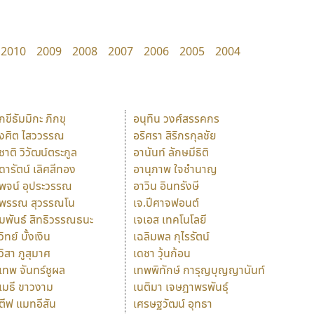
2010
2009
2008
2007
2006
2005
2004
ักขีธัมมิกะ ภิกขุ
อนุทิน วงศ์สรรคกร
ังศิต ไสววรรณ
อริศรา สิริกรกุลชัย
ุชาติ วิวัฒน์ตระกูล
อานันท์ ลักษมีธิติ
ุดารัตน์ เลิศสีทอง
อานุภาพ ใจชำนาญ
ุพจน์ อุประวรรณ
อาวิน อินทรังษี
ุพรรณ สุวรรณโน
เจ.ปีศาจฟอนต์
ัมพันธ์ สิทธิวรรณธนะ
เจเอส เทคโนโลยี
วิทย์ บั้งเงิน
เฉลิมพล กุไรรัตน์
ุวิสา ภูสุมาศ
เดชา วุ้นก้อน
ุเทพ จันทร์ชูผล
เทพพิทักษ์ การุญบุญญานันท์
ุเมธี ขาวงาม
เนติมา เจษฎาพรพันธุ์
ตีฟ แมทอีสัน
เศรษฐวัฒน์ อุทธา