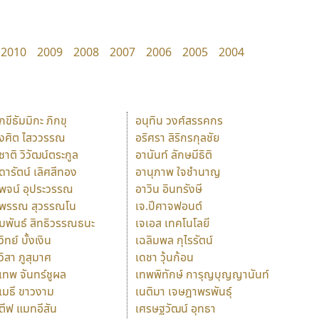
2010
2009
2008
2007
2006
2005
2004
ักขีธัมมิกะ ภิกขุ
อนุทิน วงศ์สรรคกร
ังศิต ไสววรรณ
อริศรา สิริกรกุลชัย
ุชาติ วิวัฒน์ตระกูล
อานันท์ ลักษมีธิติ
ุดารัตน์ เลิศสีทอง
อานุภาพ ใจชำนาญ
ุพจน์ อุประวรรณ
อาวิน อินทรังษี
ุพรรณ สุวรรณโน
เจ.ปีศาจฟอนต์
ัมพันธ์ สิทธิวรรณธนะ
เจเอส เทคโนโลยี
วิทย์ บั้งเงิน
เฉลิมพล กุไรรัตน์
ุวิสา ภูสุมาศ
เดชา วุ้นก้อน
ุเทพ จันทร์ชูผล
เทพพิทักษ์ การุญบุญญานันท์
ุเมธี ขาวงาม
เนติมา เจษฎาพรพันธุ์
ตีฟ แมทอีสัน
เศรษฐวัฒน์ อุทธา