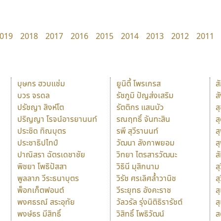
019
2018
2017
2016
2015
2014
2013
2012
2011
บุษกร ฮวบแช่ม
ยูนิตี้ โพรเกรส
ส
บวร จรดล
รัชภูมิ ปัญส่งเสริม
ส
ปรัชญา สิงห์โต
รัตติกร แสนบัว
ส
ปริญญา โรจน์อารยานนท์
รณฤทธิ์ จันทะสิน
ส
ประชิด ทิณบุตร
รพี สุวีรานนท์
ส
ประชาธิปไทป์
วัฒนา ลังกาพยอม
ส
ปาณิสรา ฉัตรเดชาชัย
วิทยา ไตรสารวัฒนะ
ส
พิชยา โพธิปัสสา
วิธินี มุสิกนาม
สุ
พูลลาภ วีระธนาบุตร
วิรัช ศรเลิศล้ำวานิช
ส
พ็อกเก็ตฟอนต์
วีระยุทธ อังคะราช
ส
พงศธรณ์ สระอุทัย
วัลวรัล รุ่งนิติธิรารัชต์
ส
พงษ์ธร มีสิทธิ์
วิสิทธิ์ โพธิวัฒน์
ส