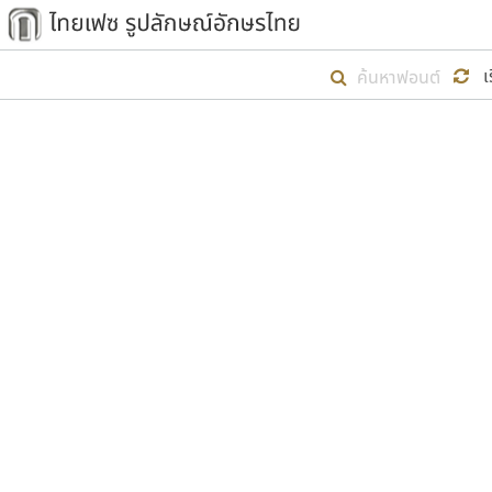
เริ่ม ไทยเฟซ นี้ขึ้นมา
เ
เป้าหมายที่ยังคงดำเนินไปอยู่ คือกา
ไม่ต่ำกว่า ๔๐๐ ฟอนต์ในระบบ หวังว่า 
ตัวอักษรมีหัวขมวด
แบบตัวการ์ตูน
ตัวอักษรไม่มีหัวขมวด
แบบตัวดิสเพลย์
9
A
B
C
D
E
F
ฟอนต์ยอดนิยม
แบบตัวประดิษฐ์
ฟอนต์ล้านดาวน์โหลด
ก
ข
ค
จ
ฉ
ช
แบบตัวพิกเซล
ซ
ฌ
ด
ต
ระบบปฏิบัติการ
แบบตัวพิมพ์ดีด
อัตลักษณ์องค์กร
แบบตัวมีเชิงฐาน
ผู้อ
คุณแ