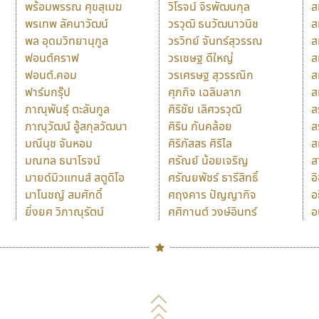
พร้อมพรรณ ศุขสุเมฆ
วิโรจน์ จิรพัฒนกุล
ส
พรเทพ ลัคนาวัฒน์
วรวุฒิ ธนวัฒนาวนิช
ส
พล อุดมวิทยานุกูล
วรวิทย์ จันทร์สุวรรณ
ส
ฟอนต์คราฟ
วรเชษฐ ดีใหญ่
ส
ฟอนต์.คอม
วรเศรษฐ สุวรรณิก
ส
ฟาร์มกรุ๊ป
ศุภกิจ เฉลิมลาภ
ส
ภาณุพันธุ์ ตะลันกูล
ศิริชัย เลิศวรวุฒิ
ส
ภาณุวัฒน์ อู้สกุลวัฒนา
ศิริน กันคล้อย
ส
มณีนุช จันหอม
ศิริภัสสร ศิริไล
ส
มณฑล ธนาโรจน์
ศรัณย์ น้อยเจริญ
ส
มายด์มิวแทนส์ สตูดิโอ
ศรัณยพัชร์ ธารีสิทธิ์
อ
มาโนชญ์ สมศักดิ์
ศฤงคาร ปัญญากิจ
อ
ยิ่งยศ วิภาณุรัตน์
ศศิกานต์ วงษ์อินทร์
อ
Naipol
TLWG
ช
O
Torsilp
ซ