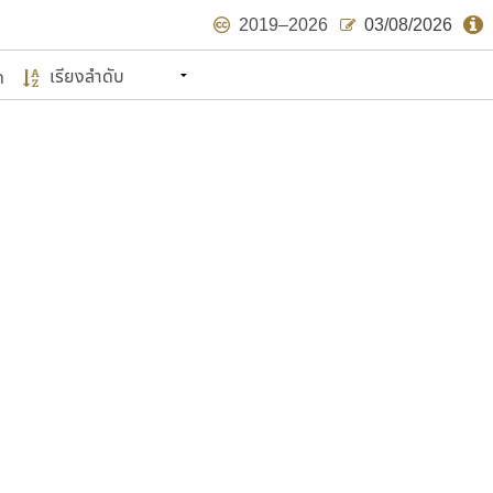
2019–2026
03/08/2026
ด
นหมายถึง ปลายปี พ.ศ. ๒๕๖๒ จะมีฟอนต์
ด้บ้าง ไม่มากก็น้อย
แบบตัวเขียนพู่กัน
แบบฟอนต์ซิ่ง
แบบตัวเนื้อความ
แบบลายมือผู้ใหญ่
S
T
U
V
W
Y
Z
แบบตัวเหลี่ยม
แบบลายมือวัยรุ่น
ย
แบบปลายมน
ร
ฤ
ล
ว
ศ
แบบลายมือเด็ก
ส
ห
อ
ฮ
แบบปลายแหลม
แบบอาลักษณ์
แบบปากกาหัวตัด
ษรไทย
์.คอม