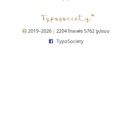
P
TS
PANI
Type Buthon
ฐ
PK
Typomancer
ฑ
PS
U
Q
UID
ด
2019–2026
2204 ไทยเฟซ 5762 รูปแบบ
|
R
UNK
ต
TypoSociety
S
UPC
ถ
Sarun’s
V
ท
SD
W
ธ
SOV
X
น
SP
Y
บ
Superstore
Z
ป
Surafont
zooddooz
ผ
T
ก
ฝ
TA
ข
TCHA
ค
TEPC
ง
ภ
TF
จ
ม