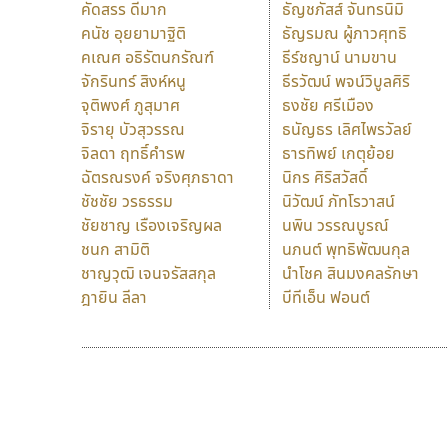
คัดสรร ดีมาก
ธัญชภัสส์ จันทรนิมิ
คนัช อุยยามาฐิติ
ธัญรมณ ผู้ภาวศุทธิ
คเณศ อธิรัตนกรัณฑ์
ธีร์ชญาน์ นามขาน
จักรินทร์ สิงห์หนู
ธีรวัฒน์ พจน์วิบูลศิริ
จุติพงศ์ ภูสุมาศ
ธงชัย ศรีเมือง
จิรายุ บัวสุวรรณ
ธนัญธร เลิศไพรวัลย์
จิลดา ฤทธิ์คำรพ
ธารทิพย์ เกตุย้อย
ฉัตรณรงค์ จริงศุภธาดา
นิกร ศิริสวัสดิ์
ชัชชัย วรธรรม
นิวัฒน์ ภัทโรวาสน์
ชัยชาญ เรืองเจริญผล
นพิน วรรณบูรณ์
ชนก สามิติ
นภนต์ พุทธิพัฒนกุล
ชาญวุฒิ เจนจรัสสกุล
นำโชค สินมงคลรักษา
ฎายิน ลีลา
บีทีเอ็น ฟอนต์
9 Fonts
F
A
Fontcraft