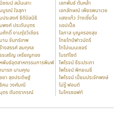
มิชฌน์ สมันเลาะ
เอกพันธ์ ตันหล้า
มบูรณ์ ใจสุภา
เอกลักษณ์ เพียรพนาเวช
มประสงค์ ธิตินิลนิธิ
แสงแก้ว ว่างเซี่ยวื่อ
มพงค์ ประดับบุตร
แอปเปิ้ล
มศักดิ์ งามรุ่งวิเชียร
โอภาส บุญครองสุข
มาน จันทร์เทพ
ไทยไทป์ฟาวน์ดรี
ร้างสรรค์ สมกุศล
ไทโปแมนเซอร์
รรเสริญ เหรียญทอง
ไบรท์ไซด์
หพันธ์อุตสาหกรรมการพิมพ์
ไพโรจน์ ธีระประภา
ามารถ นามคุณ
ไพโรจน์ พิทยเมธี
ิชยา สุขประดิษฐ์
ไพโรจน์ เปี่ยมประจักพงษ์
ธิคม วงศ์มณี
ไม่รู้ ฟอนต์
นุตร ตันตราภรณ์
ไมโครซอฟท์
ร
ฤ