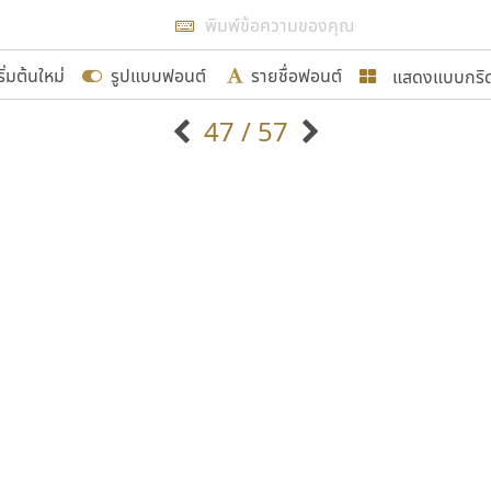
แสดงผลแบบลิสต์
ริ่มต้นใหม่
รูปแบบฟอนต์
รายชื่อฟอนต์
แสดงแบบกริ
รเพิ่มฟอนต์ไทยเข้าไปให้ได้อย่างน้อยเดือนละ ๓๐ ฟอนต์ นั่
47 / 57
นอกจากจะเป็นประโยชน์ต่อตนเองแล้ว จะมีประโยชน์กับผู้อื่นไ
แบบตัวอักษรจีน
แบบตัวอักษรหัวบัว
แบบตัวอักษรซ้อนเงา
แบบตัวอักษรหัวบอด
G
H
I
J
K
L
M
N
O
P
Q
R
แบบตัวอักษรย้อนยุค
แบบตัวอักษรเกาหลี
ขอขอบคุณ
ถ
แบบตัวอักษรล้านนา
ท
ธ
น
บ
ป
แบบตัวอักษรเส้นขอบ
ผ
พ
ฟ
ภ
ม
แบบตัวอักษรลาว
แบบตัวอักษรแฟนซี
แบบตัวอักษรสคริปท์
แบบตัวอักษรโบราณ
อกแบบฟอนต์ไทยทุกท่านที่สร้างสรรค์ผลงานเพื่อสืบสานอัก
อน ปรัชญา สิงห์โต ที่อนุญาตให้เผยแพร่ข้อมูลจาก ฟอนต