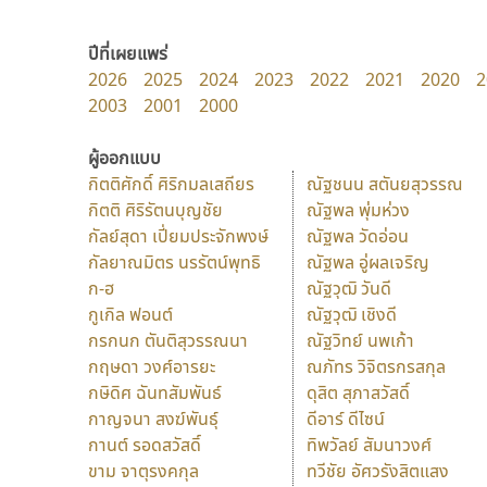
ปีที่เผยแพร่
2026
2025
2024
2023
2022
2021
2020
2
2003
2001
2000
ผู้ออกแบบ
กิตติศักดิ์ ศิริกมลเสถียร
ณัฐชนน สตันยสุวรรณ
กิตติ ศิริรัตนบุญชัย
ณัฐพล พุ่มห่วง
กัลย์สุดา เปี่ยมประจักพงษ์
ณัฐพล วัดอ่อน
กัลยาณมิตร นรรัตน์พุทธิ
ณัฐพล อู่ผลเจริญ
ก-ฮ
ณัฐวุฒิ วันดี
กูเกิล ฟอนต์
ณัฐวุฒิ เชิงดี
กรกนก ตันติสุวรรณนา
ณัฐวิทย์ นพเก้า
กฤษดา วงศ์อารยะ
ณภัทร วิจิตรกรสกุล
กษิดิศ ฉันทสัมพันธ์
ดุสิต สุภาสวัสดิ์
กาญจนา สงฆ์พันธุ์
ดีอาร์ ดีไซน์
กานต์ รอดสวัสดิ์
ทิพวัลย์ สัมนาวงศ์
ขาม จาตุรงคกุล
ทวีชัย อัศวรังสิตแสง