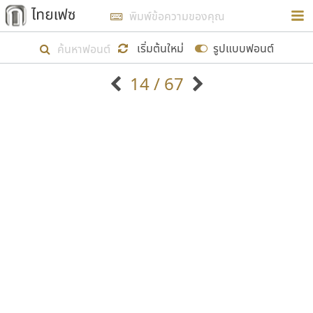
การในรูปแบบใหม่เพื่อใช้เป็นแนวทางในการศึกษารูป
ร่างหน้าตาของฟอนต์ไทยสำหรับการเรียนรู้เพื่อเริ่ม
เริ่มต้นใหม่
รูปแบบฟอนต์
สร้างฟอนต์ของตัวเอง ในเดือนมีนาคม พ.ศ. ๒๕๖๒ จึง
14 / 67
ได้เริ่ม ไทยเฟซ นี้ขึ้นมา
ตัวอักษรมีหัวขมวด
แบบตัวอักษรหัวบัว
แสดงผลแบบลิสต์
ตัวอักษรไม่มีหัวขมวด
แบบตัวอักษรหัวบอด
9
A
B
C
D
E
F
G
H
I
J
ฟอนต์ยอดนิยม
แบบตัวอักษรเกาหลี
เป้าหมายที่ยังคงดำเนินไปอยู่ คือการเพิ่มฟอนต์ไทย
K
L
M
N
O
P
Q
R
S
T
U
ฟอนต์ล้านดาวน์โหลด
แบบตัวอักษรเส้นขอบ
เข้าไปให้ได้อย่างน้อยเดือนละ ๓๐ ฟอนต์ นั่นหมายถึง
ระบบปฏิบัติการ
แบบตัวอักษรแฟนซี
V
W
Y
Z
อัตลักษณ์องค์กร
แบบตัวอักษรโบราณ
ปลายปี พ.ศ. ๒๕๖๒ จะมีฟอนต์ไม่ต่ำกว่า ๔๐๐ ฟอนต์ใน
แบบตัวการ์ตูน
แบบตัวเขียนพู่กัน
ก
ข
ค
จ
ฉ
ช
ซ
ฌ
ด
ต
ถ
ระบบ หวังว่า นอกจากจะเป็นประโยชน์ต่อตนเองแล้ว
แบบตัวดิสเพลย์
แบบตัวเนื้อความ
จะมีประโยชน์กับผู้อื่นได้บ้าง ไม่มากก็น้อย
แบบตัวประดิษฐ์
แบบตัวเหลี่ยม
ท
ธ
น
บ
ป
ผ
พ
ฟ
ภ
ม
ย
แบบตัวพิกเซล
แบบปลายมน
ร
ฤ
ล
ว
ศ
ส
ห
อ
ฮ
แบบตัวพิมพ์ดีด
แบบปลายแหลม
ขอขอบคุณ
แบบตัวมีเชิงฐาน
แบบปากกาหัวตัด
แบบตัวอักษรจีน
แบบฟอนต์ซิ่ง
แบบตัวอักษรซ้อนเงา
แบบลายมือผู้ใหญ่