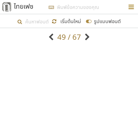
การในรูปแบบใหม่เพื่อใช้เป็นแนวทางในการศึกษารูป
ร่างหน้าตาของฟอนต์ไทยสำหรับการเรียนรู้เพื่อเริ่ม
เริ่มต้นใหม่
รูปแบบฟอนต์
สร้างฟอนต์ของตัวเอง ในเดือนมีนาคม พ.ศ. ๒๕๖๒ จึง
49 / 67
ได้เริ่ม ไทยเฟซ นี้ขึ้นมา
ตัวอักษรมีหัวขมวด
แบบตัวอักษรหัวบัว
แสดงผลแบบลิสต์
ตัวอักษรไม่มีหัวขมวด
แบบตัวอักษรหัวบอด
9
A
B
C
D
E
F
G
H
I
J
ฟอนต์ยอดนิยม
แบบตัวอักษรเกาหลี
เป้าหมายที่ยังคงดำเนินไปอยู่ คือการเพิ่มฟอนต์ไทย
K
L
M
N
O
P
Q
R
S
T
U
ฟอนต์ล้านดาวน์โหลด
แบบตัวอักษรเส้นขอบ
เข้าไปให้ได้อย่างน้อยเดือนละ ๓๐ ฟอนต์ นั่นหมายถึง
ระบบปฏิบัติการ
แบบตัวอักษรแฟนซี
V
W
Y
Z
อัตลักษณ์องค์กร
แบบตัวอักษรโบราณ
ปลายปี พ.ศ. ๒๕๖๒ จะมีฟอนต์ไม่ต่ำกว่า ๔๐๐ ฟอนต์ใน
แบบตัวการ์ตูน
แบบตัวเขียนพู่กัน
ก
ข
ค
จ
ฉ
ช
ซ
ฌ
ด
ต
ถ
ระบบ หวังว่า นอกจากจะเป็นประโยชน์ต่อตนเองแล้ว
แบบตัวดิสเพลย์
แบบตัวเนื้อความ
จะมีประโยชน์กับผู้อื่นได้บ้าง ไม่มากก็น้อย
แบบตัวประดิษฐ์
แบบตัวเหลี่ยม
ท
ธ
น
บ
ป
ผ
พ
ฟ
ภ
ม
ย
แบบตัวพิกเซล
แบบปลายมน
ร
ฤ
ล
ว
ศ
ส
ห
อ
ฮ
แบบตัวพิมพ์ดีด
แบบปลายแหลม
ขอขอบคุณ
แบบตัวมีเชิงฐาน
แบบปากกาหัวตัด
แบบตัวอักษรจีน
แบบฟอนต์ซิ่ง
แบบตัวอักษรซ้อนเงา
แบบลายมือผู้ใหญ่