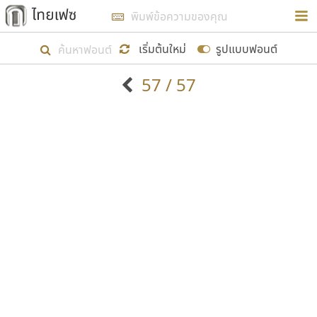
การในรูปแบบใหม่เพื่อใช้เป็นแนวทางในการศึกษารูป
ร่างหน้าตาของฟอนต์ไทยสำหรับการเรียนรู้เพื่อเริ่ม
เริ่มต้นใหม่
รูปแบบฟอนต์
สร้างฟอนต์ของตัวเอง ในเดือนมีนาคม พ.ศ. ๒๕๖๒ จึง
57 / 57
ได้เริ่ม ไทยเฟซ นี้ขึ้นมา
ตัวอักษรมีหัวขมวด
แบบตัวอักษรหัวบัว
แสดงผลแบบลิสต์
ตัวอักษรไม่มีหัวขมวด
แบบตัวอักษรหัวบอด
9
A
B
C
D
E
F
G
H
I
J
ฟอนต์ยอดนิยม
แบบตัวอักษรเกาหลี
เป้าหมายที่ยังคงดำเนินไปอยู่ คือการเพิ่มฟอนต์ไทย
K
L
M
N
O
P
Q
R
S
T
U
ฟอนต์ล้านดาวน์โหลด
แบบตัวอักษรเส้นขอบ
เข้าไปให้ได้อย่างน้อยเดือนละ ๓๐ ฟอนต์ นั่นหมายถึง
ระบบปฏิบัติการ
แบบตัวอักษรแฟนซี
V
W
Y
Z
อัตลักษณ์องค์กร
แบบตัวอักษรโบราณ
ปลายปี พ.ศ. ๒๕๖๒ จะมีฟอนต์ไม่ต่ำกว่า ๔๐๐ ฟอนต์ใน
แบบตัวการ์ตูน
แบบตัวเขียนพู่กัน
ก
ข
ค
จ
ฉ
ช
ซ
ฌ
ด
ต
ถ
ระบบ หวังว่า นอกจากจะเป็นประโยชน์ต่อตนเองแล้ว
แบบตัวดิสเพลย์
แบบตัวเนื้อความ
จะมีประโยชน์กับผู้อื่นได้บ้าง ไม่มากก็น้อย
แบบตัวประดิษฐ์
แบบตัวเหลี่ยม
ท
ธ
น
บ
ป
ผ
พ
ฟ
ภ
ม
ย
แบบตัวพิกเซล
แบบปลายมน
ร
ฤ
ล
ว
ศ
ส
ห
อ
ฮ
แบบตัวพิมพ์ดีด
แบบปลายแหลม
ขอขอบคุณ
แบบตัวมีเชิงฐาน
แบบปากกาหัวตัด
แบบตัวอักษรจีน
แบบฟอนต์ซิ่ง
แบบตัวอักษรซ้อนเงา
แบบลายมือผู้ใหญ่