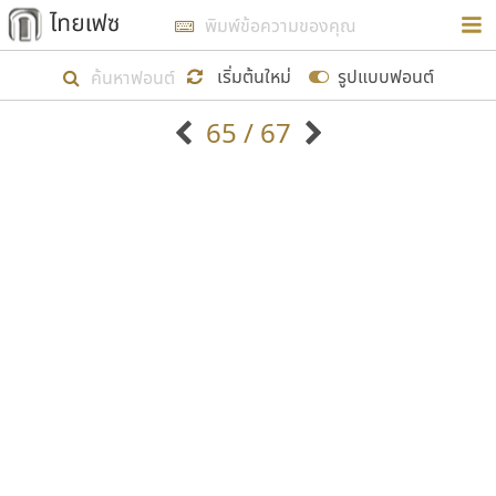
การในรูปแบบใหม่เพื่อใช้เป็นแนวทางในการศึกษารูป
ร่างหน้าตาของฟอนต์ไทยสำหรับการเรียนรู้เพื่อเริ่ม
เริ่มต้นใหม่
รูปแบบฟอนต์
สร้างฟอนต์ของตัวเอง ในเดือนมีนาคม พ.ศ. ๒๕๖๒ จึง
65 / 67
ได้เริ่ม ไทยเฟซ นี้ขึ้นมา
ตัวอักษรมีหัวขมวด
แบบตัวอักษรหัวบัว
แสดงผลแบบลิสต์
ตัวอักษรไม่มีหัวขมวด
แบบตัวอักษรหัวบอด
9
A
B
C
D
E
F
G
H
I
J
ฟอนต์ยอดนิยม
แบบตัวอักษรเกาหลี
เป้าหมายที่ยังคงดำเนินไปอยู่ คือการเพิ่มฟอนต์ไทย
K
L
M
N
O
P
Q
R
S
T
U
ฟอนต์ล้านดาวน์โหลด
แบบตัวอักษรเส้นขอบ
เข้าไปให้ได้อย่างน้อยเดือนละ ๓๐ ฟอนต์ นั่นหมายถึง
ระบบปฏิบัติการ
แบบตัวอักษรแฟนซี
V
W
Y
Z
อัตลักษณ์องค์กร
แบบตัวอักษรโบราณ
ปลายปี พ.ศ. ๒๕๖๒ จะมีฟอนต์ไม่ต่ำกว่า ๔๐๐ ฟอนต์ใน
แบบตัวการ์ตูน
แบบตัวเขียนพู่กัน
ก
ข
ค
จ
ฉ
ช
ซ
ฌ
ด
ต
ถ
ระบบ หวังว่า นอกจากจะเป็นประโยชน์ต่อตนเองแล้ว
แบบตัวดิสเพลย์
แบบตัวเนื้อความ
จะมีประโยชน์กับผู้อื่นได้บ้าง ไม่มากก็น้อย
แบบตัวประดิษฐ์
แบบตัวเหลี่ยม
ท
ธ
น
บ
ป
ผ
พ
ฟ
ภ
ม
ย
แบบตัวพิกเซล
แบบปลายมน
ร
ฤ
ล
ว
ศ
ส
ห
อ
ฮ
แบบตัวพิมพ์ดีด
แบบปลายแหลม
ขอขอบคุณ
แบบตัวมีเชิงฐาน
แบบปากกาหัวตัด
แบบตัวอักษรจีน
แบบฟอนต์ซิ่ง
แบบตัวอักษรซ้อนเงา
แบบลายมือผู้ใหญ่