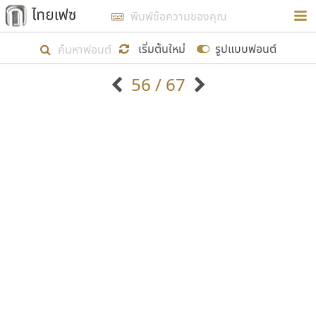
การในรูปแบบใหม่เพื่อใช้เป็นแนวทางในการศึกษารูป
ร่างหน้าตาของฟอนต์ไทยสำหรับการเรียนรู้เพื่อเริ่ม
เริ่มต้นใหม่
รูปแบบฟอนต์
สร้างฟอนต์ของตัวเอง ในเดือนมีนาคม พ.ศ. ๒๕๖๒ จึง
56 / 67
ได้เริ่ม ไทยเฟซ นี้ขึ้นมา
ตัวอักษรมีหัวขมวด
แบบตัวอักษรหัวบัว
แสดงผลแบบลิสต์
ตัวอักษรไม่มีหัวขมวด
แบบตัวอักษรหัวบอด
9
A
B
C
D
E
F
G
H
I
J
ฟอนต์ยอดนิยม
แบบตัวอักษรเกาหลี
เป้าหมายที่ยังคงดำเนินไปอยู่ คือการเพิ่มฟอนต์ไทย
K
L
M
N
O
P
Q
R
S
T
U
ฟอนต์ล้านดาวน์โหลด
แบบตัวอักษรเส้นขอบ
เข้าไปให้ได้อย่างน้อยเดือนละ ๓๐ ฟอนต์ นั่นหมายถึง
ระบบปฏิบัติการ
แบบตัวอักษรแฟนซี
V
W
Y
Z
อัตลักษณ์องค์กร
แบบตัวอักษรโบราณ
ปลายปี พ.ศ. ๒๕๖๒ จะมีฟอนต์ไม่ต่ำกว่า ๔๐๐ ฟอนต์ใน
แบบตัวการ์ตูน
แบบตัวเขียนพู่กัน
ก
ข
ค
จ
ฉ
ช
ซ
ฌ
ด
ต
ถ
ระบบ หวังว่า นอกจากจะเป็นประโยชน์ต่อตนเองแล้ว
แบบตัวดิสเพลย์
แบบตัวเนื้อความ
จะมีประโยชน์กับผู้อื่นได้บ้าง ไม่มากก็น้อย
แบบตัวประดิษฐ์
แบบตัวเหลี่ยม
ท
ธ
น
บ
ป
ผ
พ
ฟ
ภ
ม
ย
แบบตัวพิกเซล
แบบปลายมน
ร
ฤ
ล
ว
ศ
ส
ห
อ
ฮ
แบบตัวพิมพ์ดีด
แบบปลายแหลม
ขอขอบคุณ
แบบตัวมีเชิงฐาน
แบบปากกาหัวตัด
แบบตัวอักษรจีน
แบบฟอนต์ซิ่ง
แบบตัวอักษรซ้อนเงา
แบบลายมือผู้ใหญ่