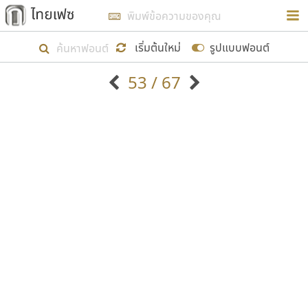
การในรูปแบบใหม่เพื่อใช้เป็นแนวทางในการศึกษารูป
ร่างหน้าตาของฟอนต์ไทยสำหรับการเรียนรู้เพื่อเริ่ม
เริ่มต้นใหม่
รูปแบบฟอนต์
สร้างฟอนต์ของตัวเอง ในเดือนมีนาคม พ.ศ. ๒๕๖๒ จึง
53 / 67
ได้เริ่ม ไทยเฟซ นี้ขึ้นมา
ตัวอักษรมีหัวขมวด
แบบตัวอักษรหัวบัว
แสดงผลแบบลิสต์
ตัวอักษรไม่มีหัวขมวด
แบบตัวอักษรหัวบอด
9
A
B
C
D
E
F
G
H
I
J
ฟอนต์ยอดนิยม
แบบตัวอักษรเกาหลี
เป้าหมายที่ยังคงดำเนินไปอยู่ คือการเพิ่มฟอนต์ไทย
K
L
M
N
O
P
Q
R
S
T
U
ฟอนต์ล้านดาวน์โหลด
แบบตัวอักษรเส้นขอบ
เข้าไปให้ได้อย่างน้อยเดือนละ ๓๐ ฟอนต์ นั่นหมายถึง
ระบบปฏิบัติการ
แบบตัวอักษรแฟนซี
V
W
Y
Z
อัตลักษณ์องค์กร
แบบตัวอักษรโบราณ
ปลายปี พ.ศ. ๒๕๖๒ จะมีฟอนต์ไม่ต่ำกว่า ๔๐๐ ฟอนต์ใน
แบบตัวการ์ตูน
แบบตัวเขียนพู่กัน
ก
ข
ค
จ
ฉ
ช
ซ
ฌ
ด
ต
ถ
ระบบ หวังว่า นอกจากจะเป็นประโยชน์ต่อตนเองแล้ว
แบบตัวดิสเพลย์
แบบตัวเนื้อความ
จะมีประโยชน์กับผู้อื่นได้บ้าง ไม่มากก็น้อย
แบบตัวประดิษฐ์
แบบตัวเหลี่ยม
ท
ธ
น
บ
ป
ผ
พ
ฟ
ภ
ม
ย
แบบตัวพิกเซล
แบบปลายมน
ร
ฤ
ล
ว
ศ
ส
ห
อ
ฮ
แบบตัวพิมพ์ดีด
แบบปลายแหลม
ขอขอบคุณ
แบบตัวมีเชิงฐาน
แบบปากกาหัวตัด
แบบตัวอักษรจีน
แบบฟอนต์ซิ่ง
แบบตัวอักษรซ้อนเงา
แบบลายมือผู้ใหญ่