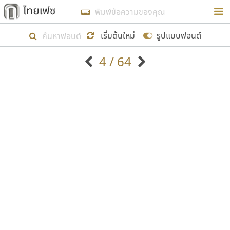
การในรูปแบบใหม่เพื่อใช้เป็นแนวทางในการศึกษารูป
ร่างหน้าตาของฟอนต์ไทยสำหรับการเรียนรู้เพื่อเริ่ม
เริ่มต้นใหม่
รูปแบบฟอนต์
สร้างฟอนต์ของตัวเอง ในเดือนมีนาคม พ.ศ. ๒๕๖๒ จึง
4 / 64
ได้เริ่ม ไทยเฟซ นี้ขึ้นมา
ตัวอักษรมีหัวขมวด
แบบตัวอักษรหัวบัว
แสดงผลแบบลิสต์
ตัวอักษรไม่มีหัวขมวด
แบบตัวอักษรหัวบอด
9
A
B
C
D
E
F
G
H
I
J
ฟอนต์ยอดนิยม
แบบตัวอักษรเกาหลี
เป้าหมายที่ยังคงดำเนินไปอยู่ คือการเพิ่มฟอนต์ไทย
K
L
M
N
O
P
Q
R
S
T
U
ฟอนต์ล้านดาวน์โหลด
แบบตัวอักษรเส้นขอบ
เข้าไปให้ได้อย่างน้อยเดือนละ ๓๐ ฟอนต์ นั่นหมายถึง
ระบบปฏิบัติการ
แบบตัวอักษรแฟนซี
V
W
Y
Z
อัตลักษณ์องค์กร
แบบตัวอักษรโบราณ
ปลายปี พ.ศ. ๒๕๖๒ จะมีฟอนต์ไม่ต่ำกว่า ๔๐๐ ฟอนต์ใน
แบบตัวการ์ตูน
แบบตัวเขียนพู่กัน
ก
ข
ค
จ
ฉ
ช
ซ
ฌ
ด
ต
ถ
ระบบ หวังว่า นอกจากจะเป็นประโยชน์ต่อตนเองแล้ว
แบบตัวดิสเพลย์
แบบตัวเนื้อความ
จะมีประโยชน์กับผู้อื่นได้บ้าง ไม่มากก็น้อย
แบบตัวประดิษฐ์
แบบตัวเหลี่ยม
ท
ธ
น
บ
ป
ผ
พ
ฟ
ภ
ม
ย
แบบตัวพิกเซล
แบบปลายมน
ร
ฤ
ล
ว
ศ
ส
ห
อ
ฮ
แบบตัวพิมพ์ดีด
แบบปลายแหลม
ขอขอบคุณ
แบบตัวมีเชิงฐาน
แบบปากกาหัวตัด
แบบตัวอักษรจีน
แบบฟอนต์ซิ่ง
แบบตัวอักษรซ้อนเงา
แบบลายมือผู้ใหญ่