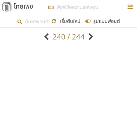
การในรูปแบบใหม่เพื่อใช้เป็นแนวทางในการศึกษารูป
ร่างหน้าตาของฟอนต์ไทยสำหรับการเรียนรู้เพื่อเริ่ม
เริ่มต้นใหม่
รูปแบบฟอนต์
สร้างฟอนต์ของตัวเอง ในเดือนมีนาคม พ.ศ. ๒๕๖๒ จึง
240 / 244
ได้เริ่ม ไทยเฟซ นี้ขึ้นมา
ตัวอักษรมีหัวขมวด
แบบตัวอักษรหัวบัว
แสดงผลแบบลิสต์
ตัวอักษรไม่มีหัวขมวด
แบบตัวอักษรหัวบอด
9
A
B
C
D
E
F
G
H
I
J
ฟอนต์ยอดนิยม
แบบตัวอักษรเกาหลี
เป้าหมายที่ยังคงดำเนินไปอยู่ คือการเพิ่มฟอนต์ไทย
K
L
M
N
O
P
Q
R
S
T
U
ฟอนต์ล้านดาวน์โหลด
แบบตัวอักษรเส้นขอบ
เข้าไปให้ได้อย่างน้อยเดือนละ ๓๐ ฟอนต์ นั่นหมายถึง
ระบบปฏิบัติการ
แบบตัวอักษรแฟนซี
V
W
Y
Z
อัตลักษณ์องค์กร
แบบตัวอักษรโบราณ
ปลายปี พ.ศ. ๒๕๖๒ จะมีฟอนต์ไม่ต่ำกว่า ๔๐๐ ฟอนต์ใน
แบบตัวการ์ตูน
แบบตัวเขียนพู่กัน
ก
ข
ค
จ
ฉ
ช
ซ
ฌ
ด
ต
ถ
ระบบ หวังว่า นอกจากจะเป็นประโยชน์ต่อตนเองแล้ว
แบบตัวดิสเพลย์
แบบตัวเนื้อความ
จะมีประโยชน์กับผู้อื่นได้บ้าง ไม่มากก็น้อย
แบบตัวประดิษฐ์
แบบตัวเหลี่ยม
ท
ธ
น
บ
ป
ผ
พ
ฟ
ภ
ม
ย
แบบตัวพิกเซล
แบบปลายมน
ร
ฤ
ล
ว
ศ
ส
ห
อ
ฮ
แบบตัวพิมพ์ดีด
แบบปลายแหลม
ขอขอบคุณ
แบบตัวมีเชิงฐาน
แบบปากกาหัวตัด
แบบตัวอักษรจีน
แบบฟอนต์ซิ่ง
แบบตัวอักษรซ้อนเงา
แบบลายมือผู้ใหญ่