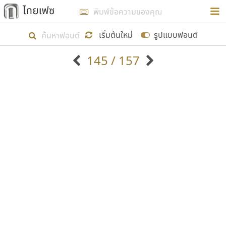
การในรูปแบบใหม่เพื่อใช้เป็นแนวทางในการศึกษารูป
ร่างหน้าตาของฟอนต์ไทยสำหรับการเรียนรู้เพื่อเริ่ม
เริ่มต้นใหม่
รูปแบบฟอนต์
สร้างฟอนต์ของตัวเอง ในเดือนมีนาคม พ.ศ. ๒๕๖๒ จึง
145 / 157
ได้เริ่ม ไทยเฟซ นี้ขึ้นมา
ตัวอักษรมีหัวขมวด
แบบตัวอักษรหัวบัว
แสดงผลแบบลิสต์
ตัวอักษรไม่มีหัวขมวด
แบบตัวอักษรหัวบอด
9
A
B
C
D
E
F
G
H
I
J
ฟอนต์ยอดนิยม
แบบตัวอักษรเกาหลี
เป้าหมายที่ยังคงดำเนินไปอยู่ คือการเพิ่มฟอนต์ไทย
K
L
M
N
O
P
Q
R
S
T
U
ฟอนต์ล้านดาวน์โหลด
แบบตัวอักษรเส้นขอบ
เข้าไปให้ได้อย่างน้อยเดือนละ ๓๐ ฟอนต์ นั่นหมายถึง
ระบบปฏิบัติการ
แบบตัวอักษรแฟนซี
V
W
Y
Z
อัตลักษณ์องค์กร
แบบตัวอักษรโบราณ
ปลายปี พ.ศ. ๒๕๖๒ จะมีฟอนต์ไม่ต่ำกว่า ๔๐๐ ฟอนต์ใน
แบบตัวการ์ตูน
แบบตัวเขียนพู่กัน
ก
ข
ค
จ
ฉ
ช
ซ
ฌ
ด
ต
ถ
ระบบ หวังว่า นอกจากจะเป็นประโยชน์ต่อตนเองแล้ว
แบบตัวดิสเพลย์
แบบตัวเนื้อความ
จะมีประโยชน์กับผู้อื่นได้บ้าง ไม่มากก็น้อย
แบบตัวประดิษฐ์
แบบตัวเหลี่ยม
ท
ธ
น
บ
ป
ผ
พ
ฟ
ภ
ม
ย
แบบตัวพิกเซล
แบบปลายมน
ร
ฤ
ล
ว
ศ
ส
ห
อ
ฮ
แบบตัวพิมพ์ดีด
แบบปลายแหลม
ขอขอบคุณ
แบบตัวมีเชิงฐาน
แบบปากกาหัวตัด
แบบตัวอักษรจีน
แบบฟอนต์ซิ่ง
แบบตัวอักษรซ้อนเงา
แบบลายมือผู้ใหญ่