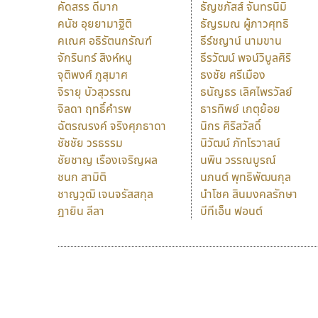
คัดสรร ดีมาก
ธัญชภัสส์ จันทรนิมิ
คนัช อุยยามาฐิติ
ธัญรมณ ผู้ภาวศุทธิ
คเณศ อธิรัตนกรัณฑ์
ธีร์ชญาน์ นามขาน
จักรินทร์ สิงห์หนู
ธีรวัฒน์ พจน์วิบูลศิริ
จุติพงศ์ ภูสุมาศ
ธงชัย ศรีเมือง
จิรายุ บัวสุวรรณ
ธนัญธร เลิศไพรวัลย์
จิลดา ฤทธิ์คำรพ
ธารทิพย์ เกตุย้อย
ฉัตรณรงค์ จริงศุภธาดา
นิกร ศิริสวัสดิ์
ชัชชัย วรธรรม
นิวัฒน์ ภัทโรวาสน์
ชัยชาญ เรืองเจริญผล
นพิน วรรณบูรณ์
ชนก สามิติ
นภนต์ พุทธิพัฒนกุล
ชาญวุฒิ เจนจรัสสกุล
นำโชค สินมงคลรักษา
ฎายิน ลีลา
บีทีเอ็น ฟอนต์
9 Fonts
F
A
Fontcraft