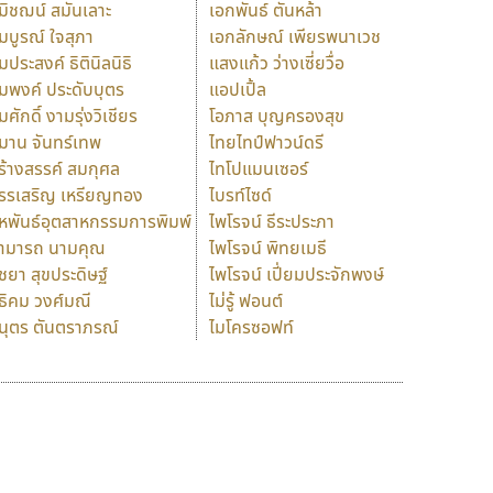
มิชฌน์ สมันเลาะ
เอกพันธ์ ตันหล้า
มบูรณ์ ใจสุภา
เอกลักษณ์ เพียรพนาเวช
มประสงค์ ธิตินิลนิธิ
แสงแก้ว ว่างเซี่ยวื่อ
มพงค์ ประดับบุตร
แอปเปิ้ล
มศักดิ์ งามรุ่งวิเชียร
โอภาส บุญครองสุข
มาน จันทร์เทพ
ไทยไทป์ฟาวน์ดรี
ร้างสรรค์ สมกุศล
ไทโปแมนเซอร์
รรเสริญ เหรียญทอง
ไบรท์ไซด์
หพันธ์อุตสาหกรรมการพิมพ์
ไพโรจน์ ธีระประภา
ามารถ นามคุณ
ไพโรจน์ พิทยเมธี
ิชยา สุขประดิษฐ์
ไพโรจน์ เปี่ยมประจักพงษ์
ธิคม วงศ์มณี
ไม่รู้ ฟอนต์
นุตร ตันตราภรณ์
ไมโครซอฟท์
ร
ฤ