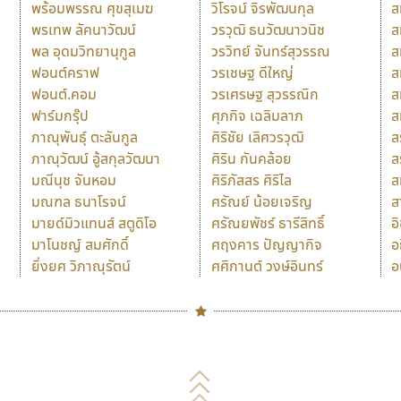
พร้อมพรรณ ศุขสุเมฆ
วิโรจน์ จิรพัฒนกุล
ส
พรเทพ ลัคนาวัฒน์
วรวุฒิ ธนวัฒนาวนิช
ส
พล อุดมวิทยานุกูล
วรวิทย์ จันทร์สุวรรณ
ส
ฟอนต์คราฟ
วรเชษฐ ดีใหญ่
ส
ฟอนต์.คอม
วรเศรษฐ สุวรรณิก
ส
ฟาร์มกรุ๊ป
ศุภกิจ เฉลิมลาภ
ส
ภาณุพันธุ์ ตะลันกูล
ศิริชัย เลิศวรวุฒิ
ส
ภาณุวัฒน์ อู้สกุลวัฒนา
ศิริน กันคล้อย
ส
มณีนุช จันหอม
ศิริภัสสร ศิริไล
ส
มณฑล ธนาโรจน์
ศรัณย์ น้อยเจริญ
ส
มายด์มิวแทนส์ สตูดิโอ
ศรัณยพัชร์ ธารีสิทธิ์
อ
มาโนชญ์ สมศักดิ์
ศฤงคาร ปัญญากิจ
อ
ยิ่งยศ วิภาณุรัตน์
ศศิกานต์ วงษ์อินทร์
อ
Naipol
TLWG
ช
O
Torsilp
ซ