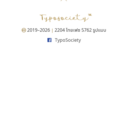
P
TS
PANI
Type Buthon
ฐ
PK
Typomancer
ฑ
PS
U
Q
UID
ด
2019–2026
2204 ไทยเฟซ 5762 รูปแบบ
|
R
UNK
ต
TypoSociety
S
UPC
ถ
Sarun’s
V
ท
SD
W
ธ
SOV
X
น
SP
Y
บ
Superstore
Z
ป
Surafont
zooddooz
ผ
T
ก
ฝ
TA
ข
TCHA
ค
TEPC
ง
ภ
TF
จ
ม