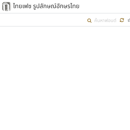
เริ่ม ไทยเฟซ นี้ขึ้นมา
เ
เป้าหมายที่ยังคงดำเนินไปอยู่ คือกา
ไม่ต่ำกว่า ๔๐๐ ฟอนต์ในระบบ หวังว่า 
ตัวอักษรมีหัวขมวด
แบบตัวการ์ตูน
ตัวอักษรไม่มีหัวขมวด
แบบตัวดิสเพลย์
9
A
B
C
D
E
F
ฟอนต์ยอดนิยม
แบบตัวประดิษฐ์
ฟอนต์ล้านดาวน์โหลด
ก
ข
ค
จ
ฉ
ช
แบบตัวพิกเซล
ซ
ฌ
ด
ต
ระบบปฏิบัติการ
แบบตัวพิมพ์ดีด
อัตลักษณ์องค์กร
แบบตัวมีเชิงฐาน
ผู้อ
คุณแ