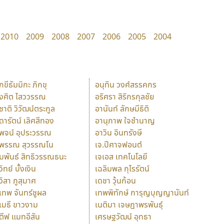
2010
2009
2008
2007
2006
2005
2004
ักขีธัมมิกะ ภิกขุ
อนุทิน วงศ์สรรคกร
ังศิต ไสววรรณ
อริศรา สิริกรกุลชัย
ุชาติ วิวัฒน์ตระกูล
อานันท์ ลักษมีธิติ
ุดารัตน์ เลิศสีทอง
อานุภาพ ใจชำนาญ
ุพจน์ อุประวรรณ
อาวิน อินทรังษี
ุพรรณ สุวรรณโน
เจ.ปีศาจฟอนต์
ัมพันธ์ สิทธิวรรณธนะ
เจเอส เทคโนโลยี
วิทย์ บั้งเงิน
เฉลิมพล กุไรรัตน์
ุวิสา ภูสุมาศ
เดชา วุ้นก้อน
ุเทพ จันทร์ชูผล
เทพพิทักษ์ การุญบุญญานันท์
ุเมธี ขาวงาม
เนติมา เจษฎาพรพันธุ์
ตีฟ แมทอีสัน
เศรษฐวัฒน์ อุทธา