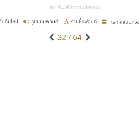
แสดงผลแบบลิสต์
ริ่มต้นใหม่
รูปแบบฟอนต์
รายชื่อฟอนต์
แสดงแบบกริ
รเพิ่มฟอนต์ไทยเข้าไปให้ได้อย่างน้อยเดือนละ ๓๐ ฟอนต์ นั่
32 / 64
นอกจากจะเป็นประโยชน์ต่อตนเองแล้ว จะมีประโยชน์กับผู้อื่นไ
แบบตัวอักษรจีน
แบบตัวอักษรหัวบัว
แบบตัวอักษรซ้อนเงา
แบบตัวอักษรหัวบอด
G
H
I
J
K
L
M
N
O
P
Q
R
แบบตัวอักษรย้อนยุค
แบบตัวอักษรเกาหลี
ขอขอบคุณ
ถ
แบบตัวอักษรล้านนา
ท
ธ
น
บ
ป
แบบตัวอักษรเส้นขอบ
ผ
พ
ฟ
ภ
ม
แบบตัวอักษรลาว
แบบตัวอักษรแฟนซี
แบบตัวอักษรสคริปท์
แบบตัวอักษรโบราณ
อกแบบฟอนต์ไทยทุกท่านที่สร้างสรรค์ผลงานเพื่อสืบสานอัก
อน ปรัชญา สิงห์โต ที่อนุญาตให้เผยแพร่ข้อมูลจาก ฟอนต