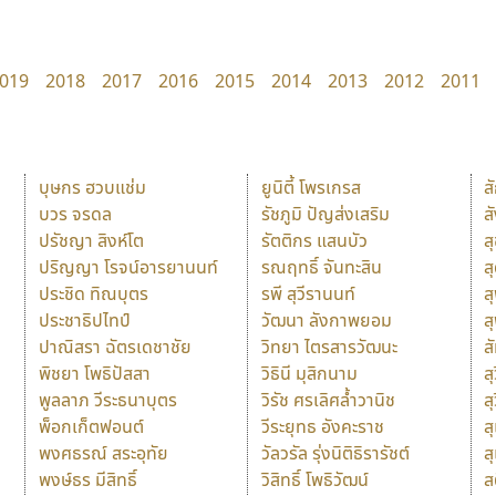
019
2018
2017
2016
2015
2014
2013
2012
2011
บุษกร ฮวบแช่ม
ยูนิตี้ โพรเกรส
ส
บวร จรดล
รัชภูมิ ปัญส่งเสริม
ส
ปรัชญา สิงห์โต
รัตติกร แสนบัว
ส
ปริญญา โรจน์อารยานนท์
รณฤทธิ์ จันทะสิน
ส
ประชิด ทิณบุตร
รพี สุวีรานนท์
ส
ประชาธิปไทป์
วัฒนา ลังกาพยอม
ส
ปาณิสรา ฉัตรเดชาชัย
วิทยา ไตรสารวัฒนะ
ส
พิชยา โพธิปัสสา
วิธินี มุสิกนาม
สุ
พูลลาภ วีระธนาบุตร
วิรัช ศรเลิศล้ำวานิช
ส
พ็อกเก็ตฟอนต์
วีระยุทธ อังคะราช
ส
พงศธรณ์ สระอุทัย
วัลวรัล รุ่งนิติธิรารัชต์
ส
พงษ์ธร มีสิทธิ์
วิสิทธิ์ โพธิวัฒน์
ส