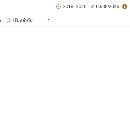
2019–2026
03/08/2026
ด
นหมายถึง ปลายปี พ.ศ. ๒๕๖๒ จะมีฟอนต์
ด้บ้าง ไม่มากก็น้อย
แบบตัวเขียนพู่กัน
แบบฟอนต์ซิ่ง
แบบตัวเนื้อความ
แบบลายมือผู้ใหญ่
S
T
U
V
W
Y
Z
แบบตัวเหลี่ยม
แบบลายมือวัยรุ่น
ย
แบบปลายมน
ร
ฤ
ล
ว
ศ
แบบลายมือเด็ก
ส
ห
อ
ฮ
แบบปลายแหลม
แบบอาลักษณ์
แบบปากกาหัวตัด
ษรไทย
์.คอม