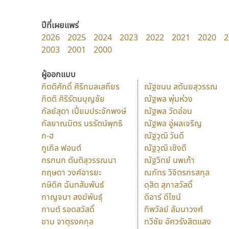
ปีที่เผยแพร่
2026
2025
2024
2023
2022
2021
2020
2
2003
2001
2000
ผู้ออกแบบ
กิตติศักดิ์ ศิริกมลเสถียร
ณัฐชนน สตันยสุวรรณ
กิตติ ศิริรัตนบุญชัย
ณัฐพล พุ่มห่วง
กัลย์สุดา เปี่ยมประจักพงษ์
ณัฐพล วัดอ่อน
กัลยาณมิตร นรรัตน์พุทธิ
ณัฐพล อู่ผลเจริญ
ก-ฮ
ณัฐวุฒิ วันดี
กูเกิล ฟอนต์
ณัฐวุฒิ เชิงดี
กรกนก ตันติสุวรรณนา
ณัฐวิทย์ นพเก้า
กฤษดา วงศ์อารยะ
ณภัทร วิจิตรกรสกุล
กษิดิศ ฉันทสัมพันธ์
ดุสิต สุภาสวัสดิ์
กาญจนา สงฆ์พันธุ์
ดีอาร์ ดีไซน์
กานต์ รอดสวัสดิ์
ทิพวัลย์ สัมนาวงศ์
ขาม จาตุรงคกุล
ทวีชัย อัศวรังสิตแสง