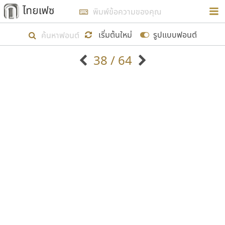
การในรูปแบบใหม่เพื่อใช้เป็นแนวทางในการศึกษารูป
ร่างหน้าตาของฟอนต์ไทยสำหรับการเรียนรู้เพื่อเริ่ม
เริ่มต้นใหม่
รูปแบบฟอนต์
สร้างฟอนต์ของตัวเอง ในเดือนมีนาคม พ.ศ. ๒๕๖๒ จึง
38 / 64
ได้เริ่ม ไทยเฟซ นี้ขึ้นมา
ตัวอักษรมีหัวขมวด
แบบตัวอักษรหัวบัว
แสดงผลแบบลิสต์
ตัวอักษรไม่มีหัวขมวด
แบบตัวอักษรหัวบอด
9
A
B
C
D
E
F
G
H
I
J
ฟอนต์ยอดนิยม
แบบตัวอักษรเกาหลี
เป้าหมายที่ยังคงดำเนินไปอยู่ คือการเพิ่มฟอนต์ไทย
K
L
M
N
O
P
Q
R
S
T
U
ฟอนต์ล้านดาวน์โหลด
แบบตัวอักษรเส้นขอบ
เข้าไปให้ได้อย่างน้อยเดือนละ ๓๐ ฟอนต์ นั่นหมายถึง
ระบบปฏิบัติการ
แบบตัวอักษรแฟนซี
V
W
Y
Z
อัตลักษณ์องค์กร
แบบตัวอักษรโบราณ
ปลายปี พ.ศ. ๒๕๖๒ จะมีฟอนต์ไม่ต่ำกว่า ๔๐๐ ฟอนต์ใน
แบบตัวการ์ตูน
แบบตัวเขียนพู่กัน
ก
ข
ค
จ
ฉ
ช
ซ
ฌ
ด
ต
ถ
ระบบ หวังว่า นอกจากจะเป็นประโยชน์ต่อตนเองแล้ว
แบบตัวดิสเพลย์
แบบตัวเนื้อความ
จะมีประโยชน์กับผู้อื่นได้บ้าง ไม่มากก็น้อย
แบบตัวประดิษฐ์
แบบตัวเหลี่ยม
ท
ธ
น
บ
ป
ผ
พ
ฟ
ภ
ม
ย
แบบตัวพิกเซล
แบบปลายมน
ร
ฤ
ล
ว
ศ
ส
ห
อ
ฮ
แบบตัวพิมพ์ดีด
แบบปลายแหลม
ขอขอบคุณ
แบบตัวมีเชิงฐาน
แบบปากกาหัวตัด
แบบตัวอักษรจีน
แบบฟอนต์ซิ่ง
แบบตัวอักษรซ้อนเงา
แบบลายมือผู้ใหญ่