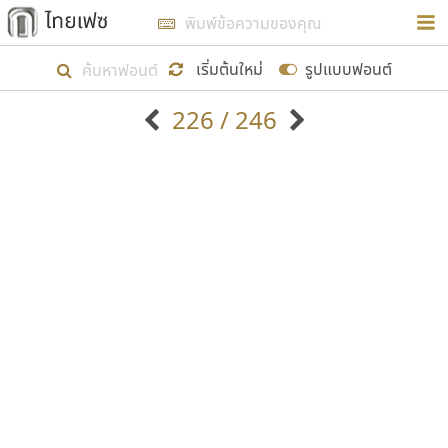
การในรูปแบบใหม่เพื่อใช้เป็นแนวทางในการศึกษารูป
ร่างหน้าตาของฟอนต์ไทยสำหรับการเรียนรู้เพื่อเริ่ม
เริ่มต้นใหม่
รูปแบบฟอนต์
สร้างฟอนต์ของตัวเอง ในเดือนมีนาคม พ.ศ. ๒๕๖๒ จึง
226 / 246
ได้เริ่ม ไทยเฟซ นี้ขึ้นมา
ตัวอักษรมีหัวขมวด
แบบตัวอักษรหัวบัว
แสดงผลแบบลิสต์
ตัวอักษรไม่มีหัวขมวด
แบบตัวอักษรหัวบอด
9
A
B
C
D
E
F
G
H
I
J
ฟอนต์ยอดนิยม
แบบตัวอักษรเกาหลี
เป้าหมายที่ยังคงดำเนินไปอยู่ คือการเพิ่มฟอนต์ไทย
K
L
M
N
O
P
Q
R
S
T
U
ฟอนต์ล้านดาวน์โหลด
แบบตัวอักษรเส้นขอบ
เข้าไปให้ได้อย่างน้อยเดือนละ ๓๐ ฟอนต์ นั่นหมายถึง
ระบบปฏิบัติการ
แบบตัวอักษรแฟนซี
V
W
Y
Z
อัตลักษณ์องค์กร
แบบตัวอักษรโบราณ
ปลายปี พ.ศ. ๒๕๖๒ จะมีฟอนต์ไม่ต่ำกว่า ๔๐๐ ฟอนต์ใน
แบบตัวการ์ตูน
แบบตัวเขียนพู่กัน
ก
ข
ค
จ
ฉ
ช
ซ
ฌ
ด
ต
ถ
ระบบ หวังว่า นอกจากจะเป็นประโยชน์ต่อตนเองแล้ว
แบบตัวดิสเพลย์
แบบตัวเนื้อความ
จะมีประโยชน์กับผู้อื่นได้บ้าง ไม่มากก็น้อย
แบบตัวประดิษฐ์
แบบตัวเหลี่ยม
ท
ธ
น
บ
ป
ผ
พ
ฟ
ภ
ม
ย
แบบตัวพิกเซล
แบบปลายมน
ร
ฤ
ล
ว
ศ
ส
ห
อ
ฮ
แบบตัวพิมพ์ดีด
แบบปลายแหลม
ขอขอบคุณ
แบบตัวมีเชิงฐาน
แบบปากกาหัวตัด
แบบตัวอักษรจีน
แบบฟอนต์ซิ่ง
แบบตัวอักษรซ้อนเงา
แบบลายมือผู้ใหญ่