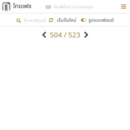
การในรูปแบบใหม่เพื่อใช้เป็นแนวทางในการศึกษารูป
ร่างหน้าตาของฟอนต์ไทยสำหรับการเรียนรู้เพื่อเริ่ม
เริ่มต้นใหม่
รูปแบบฟอนต์
สร้างฟอนต์ของตัวเอง ในเดือนมีนาคม พ.ศ. ๒๕๖๒ จึง
504 / 523
ได้เริ่ม ไทยเฟซ นี้ขึ้นมา
ตัวอักษรมีหัวขมวด
แบบตัวอักษรหัวบัว
แสดงผลแบบลิสต์
ตัวอักษรไม่มีหัวขมวด
แบบตัวอักษรหัวบอด
9
A
B
C
D
E
F
G
H
I
J
ฟอนต์ยอดนิยม
แบบตัวอักษรเกาหลี
เป้าหมายที่ยังคงดำเนินไปอยู่ คือการเพิ่มฟอนต์ไทย
K
L
M
N
O
P
Q
R
S
T
U
ฟอนต์ล้านดาวน์โหลด
แบบตัวอักษรเส้นขอบ
เข้าไปให้ได้อย่างน้อยเดือนละ ๓๐ ฟอนต์ นั่นหมายถึง
ระบบปฏิบัติการ
แบบตัวอักษรแฟนซี
V
W
Y
Z
อัตลักษณ์องค์กร
แบบตัวอักษรโบราณ
ปลายปี พ.ศ. ๒๕๖๒ จะมีฟอนต์ไม่ต่ำกว่า ๔๐๐ ฟอนต์ใน
แบบตัวการ์ตูน
แบบตัวเขียนพู่กัน
ก
ข
ค
จ
ฉ
ช
ซ
ฌ
ด
ต
ถ
ระบบ หวังว่า นอกจากจะเป็นประโยชน์ต่อตนเองแล้ว
แบบตัวดิสเพลย์
แบบตัวเนื้อความ
จะมีประโยชน์กับผู้อื่นได้บ้าง ไม่มากก็น้อย
แบบตัวประดิษฐ์
แบบตัวเหลี่ยม
ท
ธ
น
บ
ป
ผ
พ
ฟ
ภ
ม
ย
แบบตัวพิกเซล
แบบปลายมน
ร
ฤ
ล
ว
ศ
ส
ห
อ
ฮ
แบบตัวพิมพ์ดีด
แบบปลายแหลม
ขอขอบคุณ
แบบตัวมีเชิงฐาน
แบบปากกาหัวตัด
แบบตัวอักษรจีน
แบบฟอนต์ซิ่ง
แบบตัวอักษรซ้อนเงา
แบบลายมือผู้ใหญ่