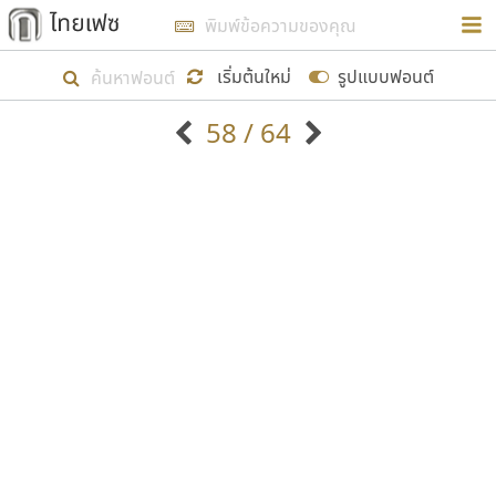
การในรูปแบบใหม่เพื่อใช้เป็นแนวทางในการศึกษารูป
ร่างหน้าตาของฟอนต์ไทยสำหรับการเรียนรู้เพื่อเริ่ม
เริ่มต้นใหม่
รูปแบบฟอนต์
สร้างฟอนต์ของตัวเอง ในเดือนมีนาคม พ.ศ. ๒๕๖๒ จึง
58 / 64
ได้เริ่ม ไทยเฟซ นี้ขึ้นมา
ตัวอักษรมีหัวขมวด
แบบตัวอักษรหัวบัว
แสดงผลแบบลิสต์
ตัวอักษรไม่มีหัวขมวด
แบบตัวอักษรหัวบอด
9
A
B
C
D
E
F
G
H
I
J
ฟอนต์ยอดนิยม
แบบตัวอักษรเกาหลี
เป้าหมายที่ยังคงดำเนินไปอยู่ คือการเพิ่มฟอนต์ไทย
K
L
M
N
O
P
Q
R
S
T
U
ฟอนต์ล้านดาวน์โหลด
แบบตัวอักษรเส้นขอบ
เข้าไปให้ได้อย่างน้อยเดือนละ ๓๐ ฟอนต์ นั่นหมายถึง
ระบบปฏิบัติการ
แบบตัวอักษรแฟนซี
V
W
Y
Z
อัตลักษณ์องค์กร
แบบตัวอักษรโบราณ
ปลายปี พ.ศ. ๒๕๖๒ จะมีฟอนต์ไม่ต่ำกว่า ๔๐๐ ฟอนต์ใน
แบบตัวการ์ตูน
แบบตัวเขียนพู่กัน
ก
ข
ค
จ
ฉ
ช
ซ
ฌ
ด
ต
ถ
ระบบ หวังว่า นอกจากจะเป็นประโยชน์ต่อตนเองแล้ว
แบบตัวดิสเพลย์
แบบตัวเนื้อความ
จะมีประโยชน์กับผู้อื่นได้บ้าง ไม่มากก็น้อย
แบบตัวประดิษฐ์
แบบตัวเหลี่ยม
ท
ธ
น
บ
ป
ผ
พ
ฟ
ภ
ม
ย
แบบตัวพิกเซล
แบบปลายมน
ร
ฤ
ล
ว
ศ
ส
ห
อ
ฮ
แบบตัวพิมพ์ดีด
แบบปลายแหลม
ขอขอบคุณ
แบบตัวมีเชิงฐาน
แบบปากกาหัวตัด
แบบตัวอักษรจีน
แบบฟอนต์ซิ่ง
แบบตัวอักษรซ้อนเงา
แบบลายมือผู้ใหญ่