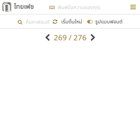
การในรูปแบบใหม่เพื่อใช้เป็นแนวทางในการศึกษารูป
ร่างหน้าตาของฟอนต์ไทยสำหรับการเรียนรู้เพื่อเริ่ม
เริ่มต้นใหม่
รูปแบบฟอนต์
สร้างฟอนต์ของตัวเอง ในเดือนมีนาคม พ.ศ. ๒๕๖๒ จึง
269 / 276
ได้เริ่ม ไทยเฟซ นี้ขึ้นมา
ตัวอักษรมีหัวขมวด
แบบตัวอักษรหัวบัว
แสดงผลแบบลิสต์
ตัวอักษรไม่มีหัวขมวด
แบบตัวอักษรหัวบอด
9
A
B
C
D
E
F
G
H
I
J
ฟอนต์ยอดนิยม
แบบตัวอักษรเกาหลี
เป้าหมายที่ยังคงดำเนินไปอยู่ คือการเพิ่มฟอนต์ไทย
K
L
M
N
O
P
Q
R
S
T
U
ฟอนต์ล้านดาวน์โหลด
แบบตัวอักษรเส้นขอบ
เข้าไปให้ได้อย่างน้อยเดือนละ ๓๐ ฟอนต์ นั่นหมายถึง
ระบบปฏิบัติการ
แบบตัวอักษรแฟนซี
V
W
Y
Z
อัตลักษณ์องค์กร
แบบตัวอักษรโบราณ
ปลายปี พ.ศ. ๒๕๖๒ จะมีฟอนต์ไม่ต่ำกว่า ๔๐๐ ฟอนต์ใน
แบบตัวการ์ตูน
แบบตัวเขียนพู่กัน
ก
ข
ค
จ
ฉ
ช
ซ
ฌ
ด
ต
ถ
ระบบ หวังว่า นอกจากจะเป็นประโยชน์ต่อตนเองแล้ว
แบบตัวดิสเพลย์
แบบตัวเนื้อความ
จะมีประโยชน์กับผู้อื่นได้บ้าง ไม่มากก็น้อย
แบบตัวประดิษฐ์
แบบตัวเหลี่ยม
ท
ธ
น
บ
ป
ผ
พ
ฟ
ภ
ม
ย
แบบตัวพิกเซล
แบบปลายมน
ร
ฤ
ล
ว
ศ
ส
ห
อ
ฮ
แบบตัวพิมพ์ดีด
แบบปลายแหลม
ขอขอบคุณ
แบบตัวมีเชิงฐาน
แบบปากกาหัวตัด
แบบตัวอักษรจีน
แบบฟอนต์ซิ่ง
แบบตัวอักษรซ้อนเงา
แบบลายมือผู้ใหญ่