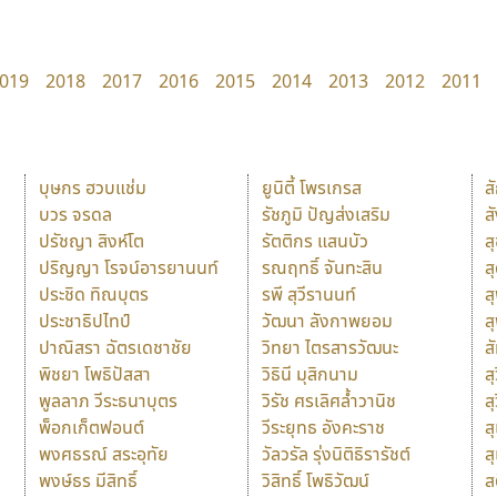
019
2018
2017
2016
2015
2014
2013
2012
2011
บุษกร ฮวบแช่ม
ยูนิตี้ โพรเกรส
ส
บวร จรดล
รัชภูมิ ปัญส่งเสริม
ส
ปรัชญา สิงห์โต
รัตติกร แสนบัว
ส
ปริญญา โรจน์อารยานนท์
รณฤทธิ์ จันทะสิน
ส
ประชิด ทิณบุตร
รพี สุวีรานนท์
ส
ประชาธิปไทป์
วัฒนา ลังกาพยอม
ส
ปาณิสรา ฉัตรเดชาชัย
วิทยา ไตรสารวัฒนะ
ส
พิชยา โพธิปัสสา
วิธินี มุสิกนาม
สุ
พูลลาภ วีระธนาบุตร
วิรัช ศรเลิศล้ำวานิช
ส
พ็อกเก็ตฟอนต์
วีระยุทธ อังคะราช
ส
พงศธรณ์ สระอุทัย
วัลวรัล รุ่งนิติธิรารัชต์
ส
พงษ์ธร มีสิทธิ์
วิสิทธิ์ โพธิวัฒน์
ส