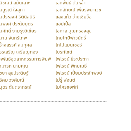
มิชฌน์ สมันเลาะ
เอกพันธ์ ตันหล้า
มบูรณ์ ใจสุภา
เอกลักษณ์ เพียรพนาเวช
มประสงค์ ธิตินิลนิธิ
แสงแก้ว ว่างเซี่ยวื่อ
มพงค์ ประดับบุตร
แอปเปิ้ล
มศักดิ์ งามรุ่งวิเชียร
โอภาส บุญครองสุข
มาน จันทร์เทพ
ไทยไทป์ฟาวน์ดรี
ร้างสรรค์ สมกุศล
ไทโปแมนเซอร์
รรเสริญ เหรียญทอง
ไบรท์ไซด์
หพันธ์อุตสาหกรรมการพิมพ์
ไพโรจน์ ธีระประภา
ามารถ นามคุณ
ไพโรจน์ พิทยเมธี
ิชยา สุขประดิษฐ์
ไพโรจน์ เปี่ยมประจักพงษ์
ธิคม วงศ์มณี
ไม่รู้ ฟอนต์
นุตร ตันตราภรณ์
ไมโครซอฟท์
ร
ฤ