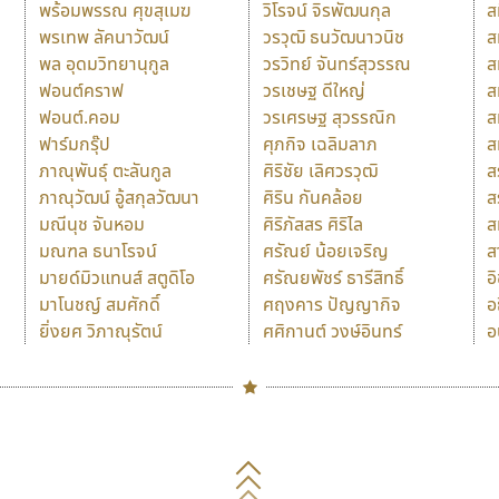
พร้อมพรรณ ศุขสุเมฆ
วิโรจน์ จิรพัฒนกุล
ส
พรเทพ ลัคนาวัฒน์
วรวุฒิ ธนวัฒนาวนิช
ส
พล อุดมวิทยานุกูล
วรวิทย์ จันทร์สุวรรณ
ส
ฟอนต์คราฟ
วรเชษฐ ดีใหญ่
ส
ฟอนต์.คอม
วรเศรษฐ สุวรรณิก
ส
ฟาร์มกรุ๊ป
ศุภกิจ เฉลิมลาภ
ส
ภาณุพันธุ์ ตะลันกูล
ศิริชัย เลิศวรวุฒิ
ส
ภาณุวัฒน์ อู้สกุลวัฒนา
ศิริน กันคล้อย
ส
มณีนุช จันหอม
ศิริภัสสร ศิริไล
ส
มณฑล ธนาโรจน์
ศรัณย์ น้อยเจริญ
ส
มายด์มิวแทนส์ สตูดิโอ
ศรัณยพัชร์ ธารีสิทธิ์
อ
มาโนชญ์ สมศักดิ์
ศฤงคาร ปัญญากิจ
อ
ยิ่งยศ วิภาณุรัตน์
ศศิกานต์ วงษ์อินทร์
อ
Naipol
TLWG
ช
O
Torsilp
ซ