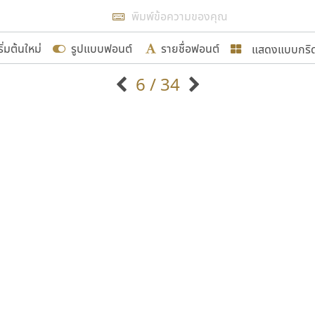
แสดงผลแบบลิสต์
ริ่มต้นใหม่
รูปแบบฟอนต์
รายชื่อฟอนต์
แสดงแบบกริ
รเพิ่มฟอนต์ไทยเข้าไปให้ได้อย่างน้อยเดือนละ ๓๐ ฟอนต์ นั่
6 / 34
นอกจากจะเป็นประโยชน์ต่อตนเองแล้ว จะมีประโยชน์กับผู้อื่นไ
แบบตัวอักษรจีน
แบบตัวอักษรหัวบัว
แบบตัวอักษรซ้อนเงา
แบบตัวอักษรหัวบอด
G
H
I
J
K
L
M
N
O
P
Q
R
แบบตัวอักษรย้อนยุค
แบบตัวอักษรเกาหลี
ขอขอบคุณ
ถ
แบบตัวอักษรล้านนา
ท
ธ
น
บ
ป
แบบตัวอักษรเส้นขอบ
ผ
พ
ฟ
ภ
ม
แบบตัวอักษรลาว
แบบตัวอักษรแฟนซี
แบบตัวอักษรสคริปท์
แบบตัวอักษรโบราณ
อกแบบฟอนต์ไทยทุกท่านที่สร้างสรรค์ผลงานเพื่อสืบสานอัก
อน ปรัชญา สิงห์โต ที่อนุญาตให้เผยแพร่ข้อมูลจาก ฟอนต