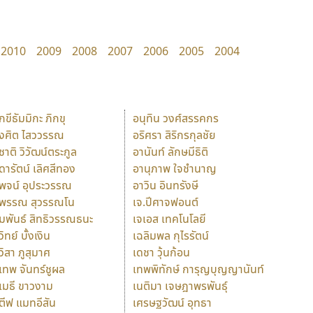
2010
2009
2008
2007
2006
2005
2004
ักขีธัมมิกะ ภิกขุ
อนุทิน วงศ์สรรคกร
ังศิต ไสววรรณ
อริศรา สิริกรกุลชัย
ุชาติ วิวัฒน์ตระกูล
อานันท์ ลักษมีธิติ
ุดารัตน์ เลิศสีทอง
อานุภาพ ใจชำนาญ
ุพจน์ อุประวรรณ
อาวิน อินทรังษี
ุพรรณ สุวรรณโน
เจ.ปีศาจฟอนต์
ัมพันธ์ สิทธิวรรณธนะ
เจเอส เทคโนโลยี
วิทย์ บั้งเงิน
เฉลิมพล กุไรรัตน์
ุวิสา ภูสุมาศ
เดชา วุ้นก้อน
ุเทพ จันทร์ชูผล
เทพพิทักษ์ การุญบุญญานันท์
ุเมธี ขาวงาม
เนติมา เจษฎาพรพันธุ์
ตีฟ แมทอีสัน
เศรษฐวัฒน์ อุทธา