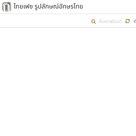
เริ่ม ไทยเฟซ นี้ขึ้นมา
เ
เป้าหมายที่ยังคงดำเนินไปอยู่ คือกา
ไม่ต่ำกว่า ๔๐๐ ฟอนต์ในระบบ หวังว่า 
ตัวอักษรมีหัวขมวด
แบบตัวการ์ตูน
ตัวอักษรไม่มีหัวขมวด
แบบตัวดิสเพลย์
9
A
B
C
D
E
F
ฟอนต์ยอดนิยม
แบบตัวประดิษฐ์
ฟอนต์ล้านดาวน์โหลด
ก
ข
ค
จ
ฉ
ช
แบบตัวพิกเซล
ซ
ฌ
ด
ต
ระบบปฏิบัติการ
แบบตัวพิมพ์ดีด
อัตลักษณ์องค์กร
แบบตัวมีเชิงฐาน
ผู้อ
คุณแ