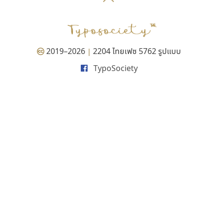
P
TS
PANI
Type Buthon
ฐ
PK
Typomancer
ฑ
PS
U
Q
UID
ด
2019–2026
2204 ไทยเฟซ 5762 รูปแบบ
|
R
UNK
ต
TypoSociety
S
UPC
ถ
Sarun’s
V
ท
SD
W
ธ
SOV
X
น
SP
Y
บ
Superstore
Z
ป
Surafont
zooddooz
ผ
T
ก
ฝ
TA
ข
TCHA
ค
TEPC
ง
ภ
TF
จ
ม