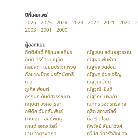
ปีที่เผยแพร่
2026
2025
2024
2023
2022
2021
2020
2
2003
2001
2000
ผู้ออกแบบ
กิตติศักดิ์ ศิริกมลเสถียร
ณัฐชนน สตันยสุวรรณ
กิตติ ศิริรัตนบุญชัย
ณัฐพล พุ่มห่วง
กัลย์สุดา เปี่ยมประจักพงษ์
ณัฐพล วัดอ่อน
กัลยาณมิตร นรรัตน์พุทธิ
ณัฐพล อู่ผลเจริญ
ก-ฮ
ณัฐวุฒิ วันดี
กูเกิล ฟอนต์
ณัฐวุฒิ เชิงดี
กรกนก ตันติสุวรรณนา
ณัฐวิทย์ นพเก้า
กฤษดา วงศ์อารยะ
ณภัทร วิจิตรกรสกุล
กษิดิศ ฉันทสัมพันธ์
ดุสิต สุภาสวัสดิ์
กาญจนา สงฆ์พันธุ์
ดีอาร์ ดีไซน์
กานต์ รอดสวัสดิ์
ทิพวัลย์ สัมนาวงศ์
ขาม จาตุรงคกุล
ทวีชัย อัศวรังสิตแสง