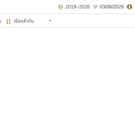
2019–2026
03/08/2026
ด
นหมายถึง ปลายปี พ.ศ. ๒๕๖๒ จะมีฟอนต์
ด้บ้าง ไม่มากก็น้อย
แบบตัวเขียนพู่กัน
แบบฟอนต์ซิ่ง
แบบตัวเนื้อความ
แบบลายมือผู้ใหญ่
S
T
U
V
W
Y
Z
แบบตัวเหลี่ยม
แบบลายมือวัยรุ่น
ย
แบบปลายมน
ร
ฤ
ล
ว
ศ
แบบลายมือเด็ก
ส
ห
อ
ฮ
แบบปลายแหลม
แบบอาลักษณ์
แบบปากกาหัวตัด
ษรไทย
์.คอม