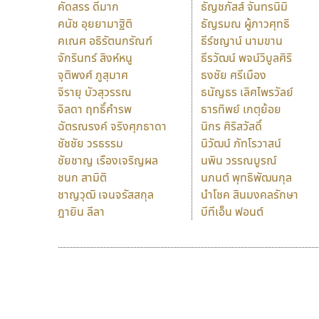
คัดสรร ดีมาก
ธัญชภัสส์ จันทรนิมิ
คนัช อุยยามาฐิติ
ธัญรมณ ผู้ภาวศุทธิ
คเณศ อธิรัตนกรัณฑ์
ธีร์ชญาน์ นามขาน
จักรินทร์ สิงห์หนู
ธีรวัฒน์ พจน์วิบูลศิริ
จุติพงศ์ ภูสุมาศ
ธงชัย ศรีเมือง
จิรายุ บัวสุวรรณ
ธนัญธร เลิศไพรวัลย์
จิลดา ฤทธิ์คำรพ
ธารทิพย์ เกตุย้อย
ฉัตรณรงค์ จริงศุภธาดา
นิกร ศิริสวัสดิ์
ชัชชัย วรธรรม
นิวัฒน์ ภัทโรวาสน์
ชัยชาญ เรืองเจริญผล
นพิน วรรณบูรณ์
ชนก สามิติ
นภนต์ พุทธิพัฒนกุล
ชาญวุฒิ เจนจรัสสกุล
นำโชค สินมงคลรักษา
ฎายิน ลีลา
บีทีเอ็น ฟอนต์
9 Fonts
F
A
Fontcraft