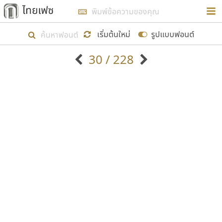
การในรูปแบบใหม่เพื่อใช้เป็นแนวทางในการศึกษารูป
ร่างหน้าตาของฟอนต์ไทยสำหรับการเรียนรู้เพื่อเริ่ม
เริ่มต้นใหม่
รูปแบบฟอนต์
สร้างฟอนต์ของตัวเอง ในเดือนมีนาคม พ.ศ. ๒๕๖๒ จึง
30 / 228
ได้เริ่ม ไทยเฟซ นี้ขึ้นมา
ตัวอักษรมีหัวขมวด
แบบตัวอักษรหัวบัว
แสดงผลแบบลิสต์
ตัวอักษรไม่มีหัวขมวด
แบบตัวอักษรหัวบอด
9
A
B
C
D
E
F
G
H
I
J
ฟอนต์ยอดนิยม
แบบตัวอักษรเกาหลี
เป้าหมายที่ยังคงดำเนินไปอยู่ คือการเพิ่มฟอนต์ไทย
K
L
M
N
O
P
Q
R
S
T
U
ฟอนต์ล้านดาวน์โหลด
แบบตัวอักษรเส้นขอบ
เข้าไปให้ได้อย่างน้อยเดือนละ ๓๐ ฟอนต์ นั่นหมายถึง
ระบบปฏิบัติการ
แบบตัวอักษรแฟนซี
V
W
Y
Z
อัตลักษณ์องค์กร
แบบตัวอักษรโบราณ
ปลายปี พ.ศ. ๒๕๖๒ จะมีฟอนต์ไม่ต่ำกว่า ๔๐๐ ฟอนต์ใน
แบบตัวการ์ตูน
แบบตัวเขียนพู่กัน
ก
ข
ค
จ
ฉ
ช
ซ
ฌ
ด
ต
ถ
ระบบ หวังว่า นอกจากจะเป็นประโยชน์ต่อตนเองแล้ว
แบบตัวดิสเพลย์
แบบตัวเนื้อความ
จะมีประโยชน์กับผู้อื่นได้บ้าง ไม่มากก็น้อย
แบบตัวประดิษฐ์
แบบตัวเหลี่ยม
ท
ธ
น
บ
ป
ผ
พ
ฟ
ภ
ม
ย
แบบตัวพิกเซล
แบบปลายมน
ร
ฤ
ล
ว
ศ
ส
ห
อ
ฮ
แบบตัวพิมพ์ดีด
แบบปลายแหลม
ขอขอบคุณ
แบบตัวมีเชิงฐาน
แบบปากกาหัวตัด
แบบตัวอักษรจีน
แบบฟอนต์ซิ่ง
แบบตัวอักษรซ้อนเงา
แบบลายมือผู้ใหญ่