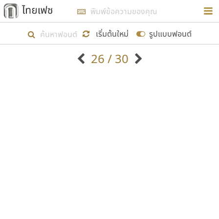
การในรูปแบบใหม่เพื่อใช้เป็นแนวทางในการศึกษารูป
ร่างหน้าตาของฟอนต์ไทยสำหรับการเรียนรู้เพื่อเริ่ม
เริ่มต้นใหม่
รูปแบบฟอนต์
สร้างฟอนต์ของตัวเอง ในเดือนมีนาคม พ.ศ. ๒๕๖๒ จึง
26 / 30
ได้เริ่ม ไทยเฟซ นี้ขึ้นมา
ตัวอักษรมีหัวขมวด
แบบตัวอักษรหัวบัว
แสดงผลแบบลิสต์
ตัวอักษรไม่มีหัวขมวด
แบบตัวอักษรหัวบอด
9
A
B
C
D
E
F
G
H
I
J
ฟอนต์ยอดนิยม
แบบตัวอักษรเกาหลี
เป้าหมายที่ยังคงดำเนินไปอยู่ คือการเพิ่มฟอนต์ไทย
K
L
M
N
O
P
Q
R
S
T
U
ฟอนต์ล้านดาวน์โหลด
แบบตัวอักษรเส้นขอบ
เข้าไปให้ได้อย่างน้อยเดือนละ ๓๐ ฟอนต์ นั่นหมายถึง
ระบบปฏิบัติการ
แบบตัวอักษรแฟนซี
V
W
Y
Z
อัตลักษณ์องค์กร
แบบตัวอักษรโบราณ
ปลายปี พ.ศ. ๒๕๖๒ จะมีฟอนต์ไม่ต่ำกว่า ๔๐๐ ฟอนต์ใน
แบบตัวการ์ตูน
แบบตัวเขียนพู่กัน
ก
ข
ค
จ
ฉ
ช
ซ
ฌ
ด
ต
ถ
ระบบ หวังว่า นอกจากจะเป็นประโยชน์ต่อตนเองแล้ว
แบบตัวดิสเพลย์
แบบตัวเนื้อความ
จะมีประโยชน์กับผู้อื่นได้บ้าง ไม่มากก็น้อย
แบบตัวประดิษฐ์
แบบตัวเหลี่ยม
ท
ธ
น
บ
ป
ผ
พ
ฟ
ภ
ม
ย
แบบตัวพิกเซล
แบบปลายมน
ร
ฤ
ล
ว
ศ
ส
ห
อ
ฮ
แบบตัวพิมพ์ดีด
แบบปลายแหลม
ขอขอบคุณ
แบบตัวมีเชิงฐาน
แบบปากกาหัวตัด
แบบตัวอักษรจีน
แบบฟอนต์ซิ่ง
แบบตัวอักษรซ้อนเงา
แบบลายมือผู้ใหญ่