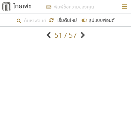
การในรูปแบบใหม่เพื่อใช้เป็นแนวทางในการศึกษารูป
ร่างหน้าตาของฟอนต์ไทยสำหรับการเรียนรู้เพื่อเริ่ม
เริ่มต้นใหม่
รูปแบบฟอนต์
สร้างฟอนต์ของตัวเอง ในเดือนมีนาคม พ.ศ. ๒๕๖๒ จึง
51 / 57
ได้เริ่ม ไทยเฟซ นี้ขึ้นมา
ตัวอักษรมีหัวขมวด
แบบตัวอักษรหัวบัว
แสดงผลแบบลิสต์
ตัวอักษรไม่มีหัวขมวด
แบบตัวอักษรหัวบอด
9
A
B
C
D
E
F
G
H
I
J
ฟอนต์ยอดนิยม
แบบตัวอักษรเกาหลี
เป้าหมายที่ยังคงดำเนินไปอยู่ คือการเพิ่มฟอนต์ไทย
K
L
M
N
O
P
Q
R
S
T
U
ฟอนต์ล้านดาวน์โหลด
แบบตัวอักษรเส้นขอบ
เข้าไปให้ได้อย่างน้อยเดือนละ ๓๐ ฟอนต์ นั่นหมายถึง
ระบบปฏิบัติการ
แบบตัวอักษรแฟนซี
V
W
Y
Z
อัตลักษณ์องค์กร
แบบตัวอักษรโบราณ
ปลายปี พ.ศ. ๒๕๖๒ จะมีฟอนต์ไม่ต่ำกว่า ๔๐๐ ฟอนต์ใน
แบบตัวการ์ตูน
แบบตัวเขียนพู่กัน
ก
ข
ค
จ
ฉ
ช
ซ
ฌ
ด
ต
ถ
ระบบ หวังว่า นอกจากจะเป็นประโยชน์ต่อตนเองแล้ว
แบบตัวดิสเพลย์
แบบตัวเนื้อความ
จะมีประโยชน์กับผู้อื่นได้บ้าง ไม่มากก็น้อย
แบบตัวประดิษฐ์
แบบตัวเหลี่ยม
ท
ธ
น
บ
ป
ผ
พ
ฟ
ภ
ม
ย
แบบตัวพิกเซล
แบบปลายมน
ร
ฤ
ล
ว
ศ
ส
ห
อ
ฮ
แบบตัวพิมพ์ดีด
แบบปลายแหลม
ขอขอบคุณ
แบบตัวมีเชิงฐาน
แบบปากกาหัวตัด
แบบตัวอักษรจีน
แบบฟอนต์ซิ่ง
แบบตัวอักษรซ้อนเงา
แบบลายมือผู้ใหญ่