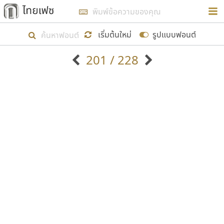
การในรูปแบบใหม่เพื่อใช้เป็นแนวทางในการศึกษารูป
ร่างหน้าตาของฟอนต์ไทยสำหรับการเรียนรู้เพื่อเริ่ม
เริ่มต้นใหม่
รูปแบบฟอนต์
สร้างฟอนต์ของตัวเอง ในเดือนมีนาคม พ.ศ. ๒๕๖๒ จึง
201 / 228
ได้เริ่ม ไทยเฟซ นี้ขึ้นมา
ตัวอักษรมีหัวขมวด
แบบตัวอักษรหัวบัว
แสดงผลแบบลิสต์
ตัวอักษรไม่มีหัวขมวด
แบบตัวอักษรหัวบอด
9
A
B
C
D
E
F
G
H
I
J
ฟอนต์ยอดนิยม
แบบตัวอักษรเกาหลี
เป้าหมายที่ยังคงดำเนินไปอยู่ คือการเพิ่มฟอนต์ไทย
K
L
M
N
O
P
Q
R
S
T
U
ฟอนต์ล้านดาวน์โหลด
แบบตัวอักษรเส้นขอบ
เข้าไปให้ได้อย่างน้อยเดือนละ ๓๐ ฟอนต์ นั่นหมายถึง
ระบบปฏิบัติการ
แบบตัวอักษรแฟนซี
V
W
Y
Z
อัตลักษณ์องค์กร
แบบตัวอักษรโบราณ
ปลายปี พ.ศ. ๒๕๖๒ จะมีฟอนต์ไม่ต่ำกว่า ๔๐๐ ฟอนต์ใน
แบบตัวการ์ตูน
แบบตัวเขียนพู่กัน
ก
ข
ค
จ
ฉ
ช
ซ
ฌ
ด
ต
ถ
ระบบ หวังว่า นอกจากจะเป็นประโยชน์ต่อตนเองแล้ว
แบบตัวดิสเพลย์
แบบตัวเนื้อความ
จะมีประโยชน์กับผู้อื่นได้บ้าง ไม่มากก็น้อย
แบบตัวประดิษฐ์
แบบตัวเหลี่ยม
ท
ธ
น
บ
ป
ผ
พ
ฟ
ภ
ม
ย
แบบตัวพิกเซล
แบบปลายมน
ร
ฤ
ล
ว
ศ
ส
ห
อ
ฮ
แบบตัวพิมพ์ดีด
แบบปลายแหลม
ขอขอบคุณ
แบบตัวมีเชิงฐาน
แบบปากกาหัวตัด
แบบตัวอักษรจีน
แบบฟอนต์ซิ่ง
แบบตัวอักษรซ้อนเงา
แบบลายมือผู้ใหญ่