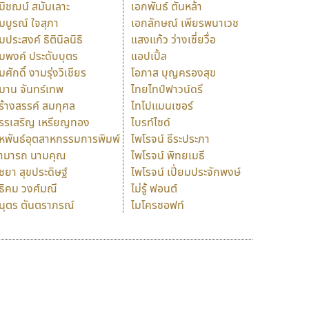
มิชฌน์ สมันเลาะ
เอกพันธ์ ตันหล้า
มบูรณ์ ใจสุภา
เอกลักษณ์ เพียรพนาเวช
มประสงค์ ธิตินิลนิธิ
แสงแก้ว ว่างเซี่ยวื่อ
มพงค์ ประดับบุตร
แอปเปิ้ล
มศักดิ์ งามรุ่งวิเชียร
โอภาส บุญครองสุข
มาน จันทร์เทพ
ไทยไทป์ฟาวน์ดรี
ร้างสรรค์ สมกุศล
ไทโปแมนเซอร์
รรเสริญ เหรียญทอง
ไบรท์ไซด์
หพันธ์อุตสาหกรรมการพิมพ์
ไพโรจน์ ธีระประภา
ามารถ นามคุณ
ไพโรจน์ พิทยเมธี
ิชยา สุขประดิษฐ์
ไพโรจน์ เปี่ยมประจักพงษ์
ธิคม วงศ์มณี
ไม่รู้ ฟอนต์
นุตร ตันตราภรณ์
ไมโครซอฟท์
ร
ฤ