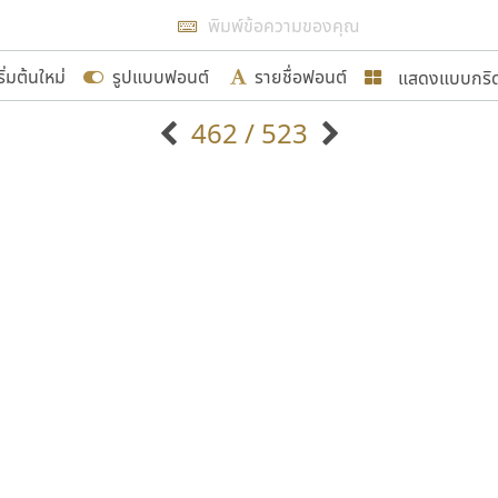
แสดงผลแบบลิสต์
ริ่มต้นใหม่
รูปแบบฟอนต์
รายชื่อฟอนต์
แสดงแบบกริ
รเพิ่มฟอนต์ไทยเข้าไปให้ได้อย่างน้อยเดือนละ ๓๐ ฟอนต์ นั่
462 / 523
นอกจากจะเป็นประโยชน์ต่อตนเองแล้ว จะมีประโยชน์กับผู้อื่นไ
แบบตัวอักษรจีน
แบบตัวอักษรหัวบัว
แบบตัวอักษรซ้อนเงา
แบบตัวอักษรหัวบอด
G
H
I
J
K
L
M
N
O
P
Q
R
แบบตัวอักษรย้อนยุค
แบบตัวอักษรเกาหลี
ขอขอบคุณ
ถ
แบบตัวอักษรล้านนา
ท
ธ
น
บ
ป
แบบตัวอักษรเส้นขอบ
ผ
พ
ฟ
ภ
ม
แบบตัวอักษรลาว
แบบตัวอักษรแฟนซี
แบบตัวอักษรสคริปท์
แบบตัวอักษรโบราณ
อกแบบฟอนต์ไทยทุกท่านที่สร้างสรรค์ผลงานเพื่อสืบสานอัก
อน ปรัชญา สิงห์โต ที่อนุญาตให้เผยแพร่ข้อมูลจาก ฟอนต