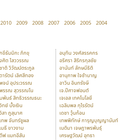
2010
2009
2008
2007
2006
2005
2004
ักขีธัมมิกะ ภิกขุ
อนุทิน วงศ์สรรคกร
ังศิต ไสววรรณ
อริศรา สิริกรกุลชัย
ุชาติ วิวัฒน์ตระกูล
อานันท์ ลักษมีธิติ
ุดารัตน์ เลิศสีทอง
อานุภาพ ใจชำนาญ
ุพจน์ อุประวรรณ
อาวิน อินทรังษี
ุพรรณ สุวรรณโน
เจ.ปีศาจฟอนต์
ัมพันธ์ สิทธิวรรณธนะ
เจเอส เทคโนโลยี
วิทย์ บั้งเงิน
เฉลิมพล กุไรรัตน์
ุวิสา ภูสุมาศ
เดชา วุ้นก้อน
ุเทพ จันทร์ชูผล
เทพพิทักษ์ การุญบุญญานันท์
ุเมธี ขาวงาม
เนติมา เจษฎาพรพันธุ์
ตีฟ แมทอีสัน
เศรษฐวัฒน์ อุทธา