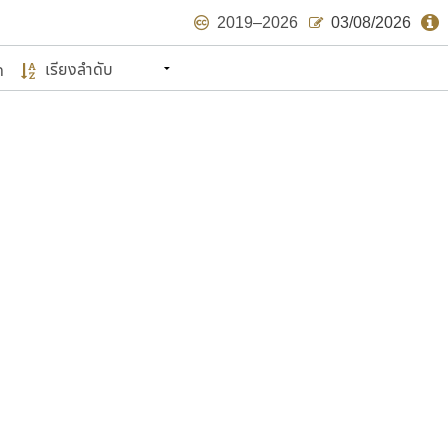
2019–2026
03/08/2026
ด
นหมายถึง ปลายปี พ.ศ. ๒๕๖๒ จะมีฟอนต์
ด้บ้าง ไม่มากก็น้อย
แบบตัวเขียนพู่กัน
แบบฟอนต์ซิ่ง
แบบตัวเนื้อความ
แบบลายมือผู้ใหญ่
S
T
U
V
W
Y
Z
แบบตัวเหลี่ยม
แบบลายมือวัยรุ่น
ย
แบบปลายมน
ร
ฤ
ล
ว
ศ
แบบลายมือเด็ก
ส
ห
อ
ฮ
แบบปลายแหลม
แบบอาลักษณ์
แบบปากกาหัวตัด
ษรไทย
์.คอม