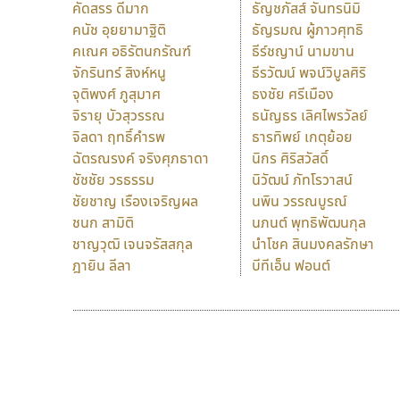
คัดสรร ดีมาก
ธัญชภัสส์ จันทรนิมิ
คนัช อุยยามาฐิติ
ธัญรมณ ผู้ภาวศุทธิ
คเณศ อธิรัตนกรัณฑ์
ธีร์ชญาน์ นามขาน
จักรินทร์ สิงห์หนู
ธีรวัฒน์ พจน์วิบูลศิริ
จุติพงศ์ ภูสุมาศ
ธงชัย ศรีเมือง
จิรายุ บัวสุวรรณ
ธนัญธร เลิศไพรวัลย์
จิลดา ฤทธิ์คำรพ
ธารทิพย์ เกตุย้อย
ฉัตรณรงค์ จริงศุภธาดา
นิกร ศิริสวัสดิ์
ชัชชัย วรธรรม
นิวัฒน์ ภัทโรวาสน์
ชัยชาญ เรืองเจริญผล
นพิน วรรณบูรณ์
ชนก สามิติ
นภนต์ พุทธิพัฒนกุล
ชาญวุฒิ เจนจรัสสกุล
นำโชค สินมงคลรักษา
ฎายิน ลีลา
บีทีเอ็น ฟอนต์
9 Fonts
F
A
Fontcraft