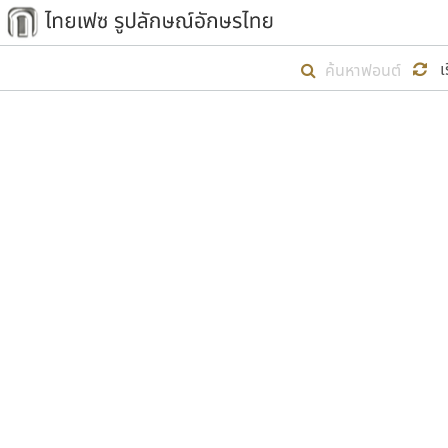
เริ่ม ไทยเฟซ นี้ขึ้นมา
เ
เป้าหมายที่ยังคงดำเนินไปอยู่ คือกา
ไม่ต่ำกว่า ๔๐๐ ฟอนต์ในระบบ หวังว่า 
ตัวอักษรมีหัวขมวด
แบบตัวการ์ตูน
ตัวอักษรไม่มีหัวขมวด
แบบตัวดิสเพลย์
9
A
B
C
D
E
F
ฟอนต์ยอดนิยม
แบบตัวประดิษฐ์
ฟอนต์ล้านดาวน์โหลด
ก
ข
ค
จ
ฉ
ช
แบบตัวพิกเซล
ซ
ฌ
ด
ต
ระบบปฏิบัติการ
แบบตัวพิมพ์ดีด
อัตลักษณ์องค์กร
แบบตัวมีเชิงฐาน
ผู้อ
คุณแ