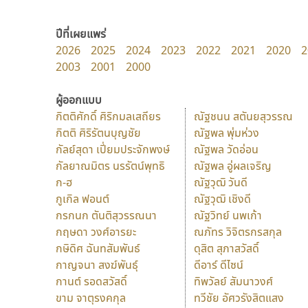
ปีที่เผยแพร่
2026
2025
2024
2023
2022
2021
2020
2
2003
2001
2000
ผู้ออกแบบ
กิตติศักดิ์ ศิริกมลเสถียร
ณัฐชนน สตันยสุวรรณ
กิตติ ศิริรัตนบุญชัย
ณัฐพล พุ่มห่วง
กัลย์สุดา เปี่ยมประจักพงษ์
ณัฐพล วัดอ่อน
กัลยาณมิตร นรรัตน์พุทธิ
ณัฐพล อู่ผลเจริญ
ก-ฮ
ณัฐวุฒิ วันดี
กูเกิล ฟอนต์
ณัฐวุฒิ เชิงดี
กรกนก ตันติสุวรรณนา
ณัฐวิทย์ นพเก้า
กฤษดา วงศ์อารยะ
ณภัทร วิจิตรกรสกุล
กษิดิศ ฉันทสัมพันธ์
ดุสิต สุภาสวัสดิ์
กาญจนา สงฆ์พันธุ์
ดีอาร์ ดีไซน์
กานต์ รอดสวัสดิ์
ทิพวัลย์ สัมนาวงศ์
ขาม จาตุรงคกุล
ทวีชัย อัศวรังสิตแสง