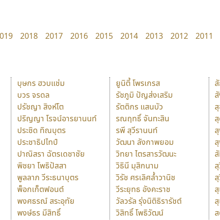
019
2018
2017
2016
2015
2014
2013
2012
2011
บุษกร ฮวบแช่ม
ยูนิตี้ โพรเกรส
ส
บวร จรดล
รัชภูมิ ปัญส่งเสริม
ส
ปรัชญา สิงห์โต
รัตติกร แสนบัว
ส
ปริญญา โรจน์อารยานนท์
รณฤทธิ์ จันทะสิน
ส
ประชิด ทิณบุตร
รพี สุวีรานนท์
ส
ประชาธิปไทป์
วัฒนา ลังกาพยอม
ส
ปาณิสรา ฉัตรเดชาชัย
วิทยา ไตรสารวัฒนะ
ส
พิชยา โพธิปัสสา
วิธินี มุสิกนาม
สุ
พูลลาภ วีระธนาบุตร
วิรัช ศรเลิศล้ำวานิช
ส
พ็อกเก็ตฟอนต์
วีระยุทธ อังคะราช
ส
พงศธรณ์ สระอุทัย
วัลวรัล รุ่งนิติธิรารัชต์
ส
พงษ์ธร มีสิทธิ์
วิสิทธิ์ โพธิวัฒน์
ส