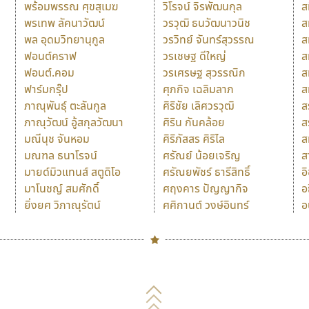
พร้อมพรรณ ศุขสุเมฆ
วิโรจน์ จิรพัฒนกุล
ส
พรเทพ ลัคนาวัฒน์
วรวุฒิ ธนวัฒนาวนิช
ส
พล อุดมวิทยานุกูล
วรวิทย์ จันทร์สุวรรณ
ส
ฟอนต์คราฟ
วรเชษฐ ดีใหญ่
ส
ฟอนต์.คอม
วรเศรษฐ สุวรรณิก
ส
ฟาร์มกรุ๊ป
ศุภกิจ เฉลิมลาภ
ส
ภาณุพันธุ์ ตะลันกูล
ศิริชัย เลิศวรวุฒิ
ส
ภาณุวัฒน์ อู้สกุลวัฒนา
ศิริน กันคล้อย
ส
มณีนุช จันหอม
ศิริภัสสร ศิริไล
ส
มณฑล ธนาโรจน์
ศรัณย์ น้อยเจริญ
ส
มายด์มิวแทนส์ สตูดิโอ
ศรัณยพัชร์ ธารีสิทธิ์
อ
มาโนชญ์ สมศักดิ์
ศฤงคาร ปัญญากิจ
อ
ยิ่งยศ วิภาณุรัตน์
ศศิกานต์ วงษ์อินทร์
อ
Naipol
TLWG
ช
O
Torsilp
ซ