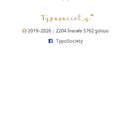
P
TS
PANI
Type Buthon
ฐ
PK
Typomancer
ฑ
PS
U
Q
UID
ด
2019–2026
2204 ไทยเฟซ 5762 รูปแบบ
|
R
UNK
ต
TypoSociety
S
UPC
ถ
Sarun’s
V
ท
SD
W
ธ
SOV
X
น
SP
Y
บ
Superstore
Z
ป
Surafont
zooddooz
ผ
T
ก
ฝ
TA
ข
TCHA
ค
TEPC
ง
ภ
TF
จ
ม