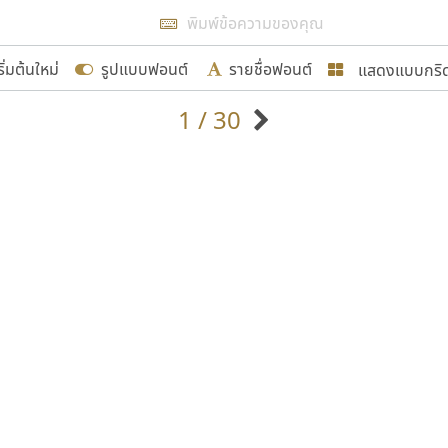
แสดงผลแบบลิสต์
ริ่มต้นใหม่
รูปแบบฟอนต์
รายชื่อฟอนต์
แสดงแบบกริ
รเพิ่มฟอนต์ไทยเข้าไปให้ได้อย่างน้อยเดือนละ ๓๐ ฟอนต์ นั่
1 / 30
นอกจากจะเป็นประโยชน์ต่อตนเองแล้ว จะมีประโยชน์กับผู้อื่นไ
แบบตัวอักษรจีน
แบบตัวอักษรหัวบัว
แบบตัวอักษรซ้อนเงา
แบบตัวอักษรหัวบอด
G
H
I
J
K
L
M
N
O
P
Q
R
แบบตัวอักษรย้อนยุค
แบบตัวอักษรเกาหลี
ขอขอบคุณ
ถ
แบบตัวอักษรล้านนา
ท
ธ
น
บ
ป
แบบตัวอักษรเส้นขอบ
ผ
พ
ฟ
ภ
ม
แบบตัวอักษรลาว
แบบตัวอักษรแฟนซี
แบบตัวอักษรสคริปท์
แบบตัวอักษรโบราณ
อกแบบฟอนต์ไทยทุกท่านที่สร้างสรรค์ผลงานเพื่อสืบสานอัก
อน ปรัชญา สิงห์โต ที่อนุญาตให้เผยแพร่ข้อมูลจาก ฟอนต