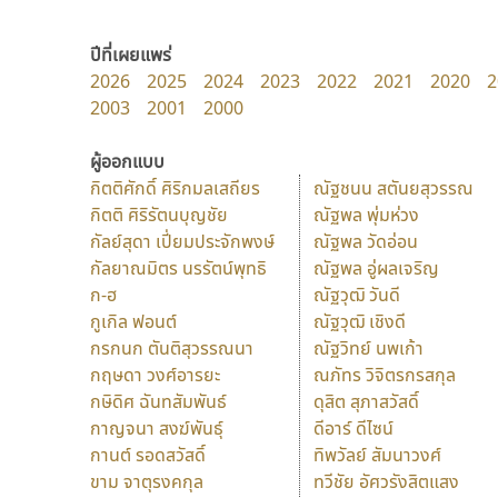
ปีที่เผยแพร่
2026
2025
2024
2023
2022
2021
2020
2
2003
2001
2000
ผู้ออกแบบ
กิตติศักดิ์ ศิริกมลเสถียร
ณัฐชนน สตันยสุวรรณ
กิตติ ศิริรัตนบุญชัย
ณัฐพล พุ่มห่วง
กัลย์สุดา เปี่ยมประจักพงษ์
ณัฐพล วัดอ่อน
กัลยาณมิตร นรรัตน์พุทธิ
ณัฐพล อู่ผลเจริญ
ก-ฮ
ณัฐวุฒิ วันดี
กูเกิล ฟอนต์
ณัฐวุฒิ เชิงดี
กรกนก ตันติสุวรรณนา
ณัฐวิทย์ นพเก้า
กฤษดา วงศ์อารยะ
ณภัทร วิจิตรกรสกุล
กษิดิศ ฉันทสัมพันธ์
ดุสิต สุภาสวัสดิ์
กาญจนา สงฆ์พันธุ์
ดีอาร์ ดีไซน์
กานต์ รอดสวัสดิ์
ทิพวัลย์ สัมนาวงศ์
ขาม จาตุรงคกุล
ทวีชัย อัศวรังสิตแสง