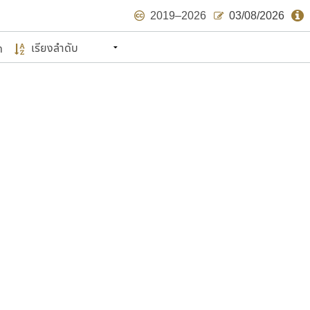
2019–2026
03/08/2026
ด
นหมายถึง ปลายปี พ.ศ. ๒๕๖๒ จะมีฟอนต์
ด้บ้าง ไม่มากก็น้อย
แบบตัวเขียนพู่กัน
แบบฟอนต์ซิ่ง
แบบตัวเนื้อความ
แบบลายมือผู้ใหญ่
S
T
U
V
W
Y
Z
แบบตัวเหลี่ยม
แบบลายมือวัยรุ่น
ย
แบบปลายมน
ร
ฤ
ล
ว
ศ
แบบลายมือเด็ก
ส
ห
อ
ฮ
แบบปลายแหลม
แบบอาลักษณ์
แบบปากกาหัวตัด
ษรไทย
์.คอม