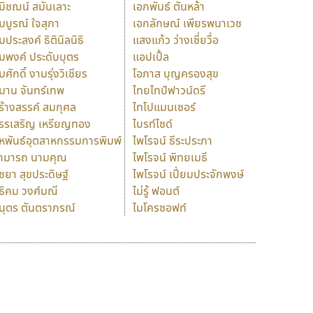
มิชฌน์ สมันเลาะ
เอกพันธ์ ตันหล้า
มบูรณ์ ใจสุภา
เอกลักษณ์ เพียรพนาเวช
มประสงค์ ธิตินิลนิธิ
แสงแก้ว ว่างเซี่ยวื่อ
มพงค์ ประดับบุตร
แอปเปิ้ล
มศักดิ์ งามรุ่งวิเชียร
โอภาส บุญครองสุข
มาน จันทร์เทพ
ไทยไทป์ฟาวน์ดรี
ร้างสรรค์ สมกุศล
ไทโปแมนเซอร์
รรเสริญ เหรียญทอง
ไบรท์ไซด์
หพันธ์อุตสาหกรรมการพิมพ์
ไพโรจน์ ธีระประภา
ามารถ นามคุณ
ไพโรจน์ พิทยเมธี
ิชยา สุขประดิษฐ์
ไพโรจน์ เปี่ยมประจักพงษ์
ธิคม วงศ์มณี
ไม่รู้ ฟอนต์
นุตร ตันตราภรณ์
ไมโครซอฟท์
ร
ฤ