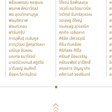
พร้อมพรรณ ศุขสุเมฆ
วิโรจน์ จิรพัฒนกุล
ส
พรเทพ ลัคนาวัฒน์
วรวุฒิ ธนวัฒนาวนิช
ส
พล อุดมวิทยานุกูล
วรวิทย์ จันทร์สุวรรณ
ส
ฟอนต์คราฟ
วรเชษฐ ดีใหญ่
ส
ฟอนต์.คอม
วรเศรษฐ สุวรรณิก
ส
ฟาร์มกรุ๊ป
ศุภกิจ เฉลิมลาภ
ส
ภาณุพันธุ์ ตะลันกูล
ศิริชัย เลิศวรวุฒิ
ส
ภาณุวัฒน์ อู้สกุลวัฒนา
ศิริน กันคล้อย
ส
มณีนุช จันหอม
ศิริภัสสร ศิริไล
ส
มณฑล ธนาโรจน์
ศรัณย์ น้อยเจริญ
ส
มายด์มิวแทนส์ สตูดิโอ
ศรัณยพัชร์ ธารีสิทธิ์
อ
มาโนชญ์ สมศักดิ์
ศฤงคาร ปัญญากิจ
อ
ยิ่งยศ วิภาณุรัตน์
ศศิกานต์ วงษ์อินทร์
อ
Naipol
TLWG
ช
O
Torsilp
ซ