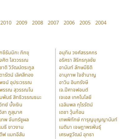
2010
2009
2008
2007
2006
2005
2004
ักขีธัมมิกะ ภิกขุ
อนุทิน วงศ์สรรคกร
ังศิต ไสววรรณ
อริศรา สิริกรกุลชัย
ุชาติ วิวัฒน์ตระกูล
อานันท์ ลักษมีธิติ
ุดารัตน์ เลิศสีทอง
อานุภาพ ใจชำนาญ
ุพจน์ อุประวรรณ
อาวิน อินทรังษี
ุพรรณ สุวรรณโน
เจ.ปีศาจฟอนต์
ัมพันธ์ สิทธิวรรณธนะ
เจเอส เทคโนโลยี
วิทย์ บั้งเงิน
เฉลิมพล กุไรรัตน์
ุวิสา ภูสุมาศ
เดชา วุ้นก้อน
ุเทพ จันทร์ชูผล
เทพพิทักษ์ การุญบุญญานันท์
ุเมธี ขาวงาม
เนติมา เจษฎาพรพันธุ์
ตีฟ แมทอีสัน
เศรษฐวัฒน์ อุทธา