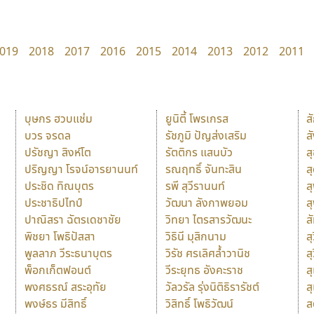
019
2018
2017
2016
2015
2014
2013
2012
2011
บุษกร ฮวบแช่ม
ยูนิตี้ โพรเกรส
ส
บวร จรดล
รัชภูมิ ปัญส่งเสริม
ส
ปรัชญา สิงห์โต
รัตติกร แสนบัว
ส
ปริญญา โรจน์อารยานนท์
รณฤทธิ์ จันทะสิน
ส
ประชิด ทิณบุตร
รพี สุวีรานนท์
ส
ประชาธิปไทป์
วัฒนา ลังกาพยอม
ส
ปาณิสรา ฉัตรเดชาชัย
วิทยา ไตรสารวัฒนะ
ส
พิชยา โพธิปัสสา
วิธินี มุสิกนาม
สุ
พูลลาภ วีระธนาบุตร
วิรัช ศรเลิศล้ำวานิช
ส
พ็อกเก็ตฟอนต์
วีระยุทธ อังคะราช
ส
พงศธรณ์ สระอุทัย
วัลวรัล รุ่งนิติธิรารัชต์
ส
พงษ์ธร มีสิทธิ์
วิสิทธิ์ โพธิวัฒน์
ส