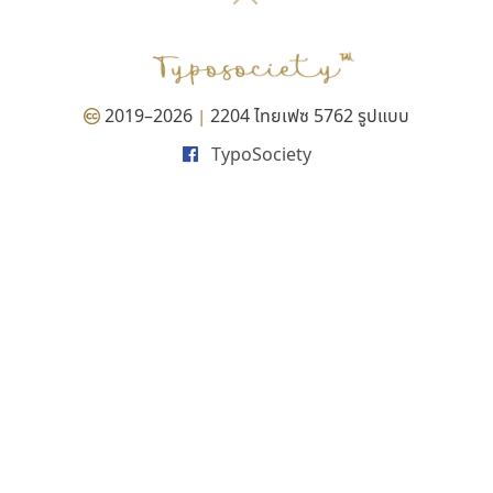
P
TS
PANI
Type Buthon
ฐ
PK
Typomancer
ฑ
PS
U
Q
UID
ด
2019–2026
2204 ไทยเฟซ 5762 รูปแบบ
|
R
UNK
ต
TypoSociety
S
UPC
ถ
Sarun’s
V
ท
SD
W
ธ
SOV
X
น
SP
Y
บ
Superstore
Z
ป
Surafont
zooddooz
ผ
T
ก
ฝ
TA
ข
TCHA
ค
TEPC
ง
ภ
TF
จ
ม