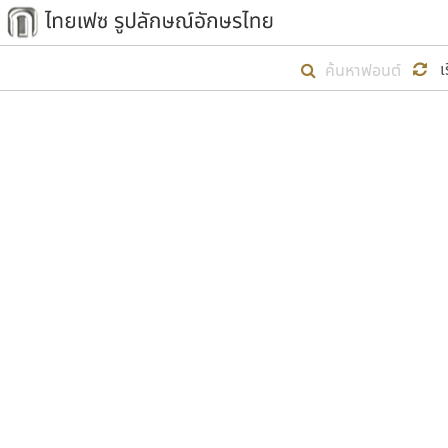
เริ่ม ไทยเฟซ นี้ขึ้นมา
เ
เป้าหมายที่ยังคงดำเนินไปอยู่ คือกา
ไม่ต่ำกว่า ๔๐๐ ฟอนต์ในระบบ หวังว่า 
ตัวอักษรมีหัวขมวด
แบบตัวการ์ตูน
ตัวอักษรไม่มีหัวขมวด
แบบตัวดิสเพลย์
9
A
B
C
D
E
F
ฟอนต์ยอดนิยม
แบบตัวประดิษฐ์
ฟอนต์ล้านดาวน์โหลด
ก
ข
ค
จ
ฉ
ช
แบบตัวพิกเซล
ซ
ฌ
ด
ต
ระบบปฏิบัติการ
แบบตัวพิมพ์ดีด
อัตลักษณ์องค์กร
แบบตัวมีเชิงฐาน
ผู้อ
คุณแ