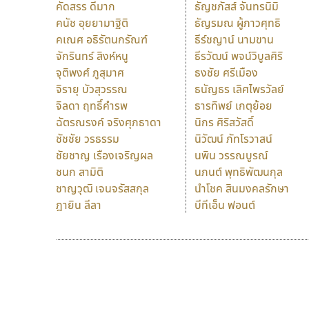
คัดสรร ดีมาก
ธัญชภัสส์ จันทรนิมิ
คนัช อุยยามาฐิติ
ธัญรมณ ผู้ภาวศุทธิ
คเณศ อธิรัตนกรัณฑ์
ธีร์ชญาน์ นามขาน
จักรินทร์ สิงห์หนู
ธีรวัฒน์ พจน์วิบูลศิริ
จุติพงศ์ ภูสุมาศ
ธงชัย ศรีเมือง
จิรายุ บัวสุวรรณ
ธนัญธร เลิศไพรวัลย์
จิลดา ฤทธิ์คำรพ
ธารทิพย์ เกตุย้อย
ฉัตรณรงค์ จริงศุภธาดา
นิกร ศิริสวัสดิ์
ชัชชัย วรธรรม
นิวัฒน์ ภัทโรวาสน์
ชัยชาญ เรืองเจริญผล
นพิน วรรณบูรณ์
ชนก สามิติ
นภนต์ พุทธิพัฒนกุล
ชาญวุฒิ เจนจรัสสกุล
นำโชค สินมงคลรักษา
ฎายิน ลีลา
บีทีเอ็น ฟอนต์
9 Fonts
F
A
Fontcraft