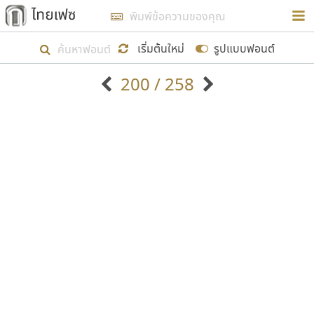
การในรูปแบบใหม่เพื่อใช้เป็นแนวทางในการศึกษารูป
ร่างหน้าตาของฟอนต์ไทยสำหรับการเรียนรู้เพื่อเริ่ม
เริ่มต้นใหม่
รูปแบบฟอนต์
สร้างฟอนต์ของตัวเอง ในเดือนมีนาคม พ.ศ. ๒๕๖๒ จึง
200 / 258
ได้เริ่ม ไทยเฟซ นี้ขึ้นมา
ตัวอักษรมีหัวขมวด
แบบตัวอักษรหัวบัว
แสดงผลแบบลิสต์
ตัวอักษรไม่มีหัวขมวด
แบบตัวอักษรหัวบอด
9
A
B
C
D
E
F
G
H
I
J
ฟอนต์ยอดนิยม
แบบตัวอักษรเกาหลี
เป้าหมายที่ยังคงดำเนินไปอยู่ คือการเพิ่มฟอนต์ไทย
K
L
M
N
O
P
Q
R
S
T
U
ฟอนต์ล้านดาวน์โหลด
แบบตัวอักษรเส้นขอบ
เข้าไปให้ได้อย่างน้อยเดือนละ ๓๐ ฟอนต์ นั่นหมายถึง
ระบบปฏิบัติการ
แบบตัวอักษรแฟนซี
V
W
Y
Z
อัตลักษณ์องค์กร
แบบตัวอักษรโบราณ
ปลายปี พ.ศ. ๒๕๖๒ จะมีฟอนต์ไม่ต่ำกว่า ๔๐๐ ฟอนต์ใน
แบบตัวการ์ตูน
แบบตัวเขียนพู่กัน
ก
ข
ค
จ
ฉ
ช
ซ
ฌ
ด
ต
ถ
ระบบ หวังว่า นอกจากจะเป็นประโยชน์ต่อตนเองแล้ว
แบบตัวดิสเพลย์
แบบตัวเนื้อความ
จะมีประโยชน์กับผู้อื่นได้บ้าง ไม่มากก็น้อย
แบบตัวประดิษฐ์
แบบตัวเหลี่ยม
ท
ธ
น
บ
ป
ผ
พ
ฟ
ภ
ม
ย
แบบตัวพิกเซล
แบบปลายมน
ร
ฤ
ล
ว
ศ
ส
ห
อ
ฮ
แบบตัวพิมพ์ดีด
แบบปลายแหลม
ขอขอบคุณ
แบบตัวมีเชิงฐาน
แบบปากกาหัวตัด
แบบตัวอักษรจีน
แบบฟอนต์ซิ่ง
แบบตัวอักษรซ้อนเงา
แบบลายมือผู้ใหญ่