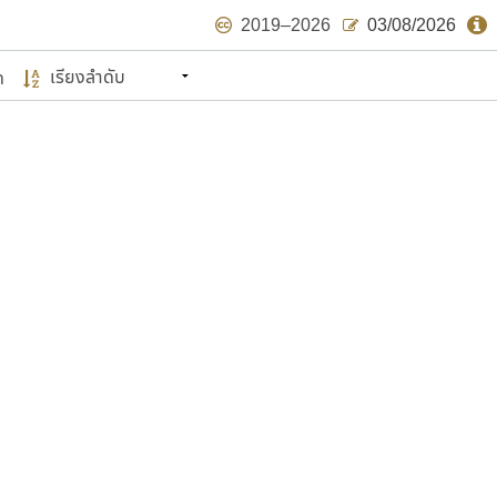
2019–2026
03/08/2026
ด
นหมายถึง ปลายปี พ.ศ. ๒๕๖๒ จะมีฟอนต์
ด้บ้าง ไม่มากก็น้อย
แบบตัวเขียนพู่กัน
แบบฟอนต์ซิ่ง
แบบตัวเนื้อความ
แบบลายมือผู้ใหญ่
S
T
U
V
W
Y
Z
แบบตัวเหลี่ยม
แบบลายมือวัยรุ่น
ย
แบบปลายมน
ร
ฤ
ล
ว
ศ
แบบลายมือเด็ก
ส
ห
อ
ฮ
แบบปลายแหลม
แบบอาลักษณ์
แบบปากกาหัวตัด
ษรไทย
์.คอม