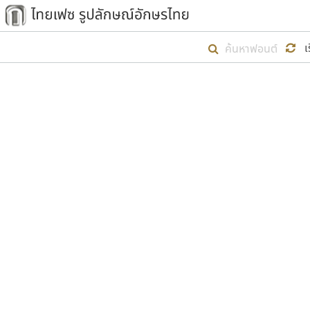
เริ่ม ไทยเฟซ นี้ขึ้นมา
เ
เป้าหมายที่ยังคงดำเนินไปอยู่ คือกา
ไม่ต่ำกว่า ๔๐๐ ฟอนต์ในระบบ หวังว่า 
ตัวอักษรมีหัวขมวด
แบบตัวการ์ตูน
ตัวอักษรไม่มีหัวขมวด
แบบตัวดิสเพลย์
9
A
B
C
D
E
F
ฟอนต์ยอดนิยม
แบบตัวประดิษฐ์
ฟอนต์ล้านดาวน์โหลด
ก
ข
ค
จ
ฉ
ช
แบบตัวพิกเซล
ซ
ฌ
ด
ต
ระบบปฏิบัติการ
แบบตัวพิมพ์ดีด
อัตลักษณ์องค์กร
แบบตัวมีเชิงฐาน
ผู้อ
คุณแ