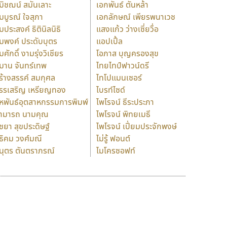
มิชฌน์ สมันเลาะ
เอกพันธ์ ตันหล้า
มบูรณ์ ใจสุภา
เอกลักษณ์ เพียรพนาเวช
มประสงค์ ธิตินิลนิธิ
แสงแก้ว ว่างเซี่ยวื่อ
มพงค์ ประดับบุตร
แอปเปิ้ล
มศักดิ์ งามรุ่งวิเชียร
โอภาส บุญครองสุข
มาน จันทร์เทพ
ไทยไทป์ฟาวน์ดรี
ร้างสรรค์ สมกุศล
ไทโปแมนเซอร์
รรเสริญ เหรียญทอง
ไบรท์ไซด์
หพันธ์อุตสาหกรรมการพิมพ์
ไพโรจน์ ธีระประภา
ามารถ นามคุณ
ไพโรจน์ พิทยเมธี
ิชยา สุขประดิษฐ์
ไพโรจน์ เปี่ยมประจักพงษ์
ธิคม วงศ์มณี
ไม่รู้ ฟอนต์
นุตร ตันตราภรณ์
ไมโครซอฟท์
ร
ฤ