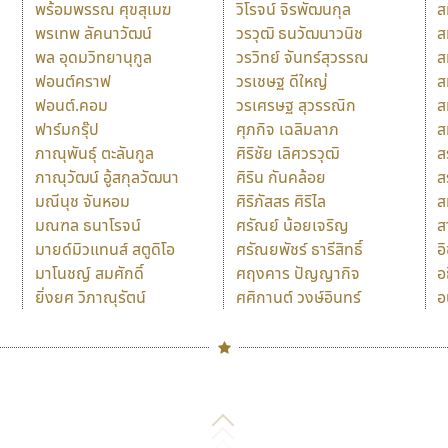
พร้อมพรรณ ศุขสุเมฆ
วิโรจน์ จิรพัฒนกุล
ส
พรเทพ ลัคนาวัฒน์
วรวุฒิ ธนวัฒนาวนิช
ส
พล อุดมวิทยานุกูล
วรวิทย์ จันทร์สุวรรณ
ส
ฟอนต์คราฟ
วรเชษฐ ดีใหญ่
ส
ฟอนต์.คอม
วรเศรษฐ สุวรรณิก
ส
ฟาร์มกรุ๊ป
ศุภกิจ เฉลิมลาภ
ส
ภาณุพันธุ์ ตะลันกูล
ศิริชัย เลิศวรวุฒิ
ส
ภาณุวัฒน์ อู้สกุลวัฒนา
ศิริน กันคล้อย
ส
มณีนุช จันหอม
ศิริภัสสร ศิริไล
ส
มณฑล ธนาโรจน์
ศรัณย์ น้อยเจริญ
ส
มายด์มิวแทนส์ สตูดิโอ
ศรัณยพัชร์ ธารีสิทธิ์
อ
มาโนชญ์ สมศักดิ์
ศฤงคาร ปัญญากิจ
อ
ยิ่งยศ วิภาณุรัตน์
ศศิกานต์ วงษ์อินทร์
อ
Naipol
TLWG
ช
O
Torsilp
ซ