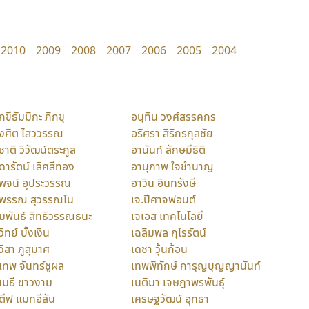
2010
2009
2008
2007
2006
2005
2004
ักขีธัมมิกะ ภิกขุ
อนุทิน วงศ์สรรคกร
ังศิต ไสววรรณ
อริศรา สิริกรกุลชัย
ุชาติ วิวัฒน์ตระกูล
อานันท์ ลักษมีธิติ
ุดารัตน์ เลิศสีทอง
อานุภาพ ใจชำนาญ
ุพจน์ อุประวรรณ
อาวิน อินทรังษี
ุพรรณ สุวรรณโน
เจ.ปีศาจฟอนต์
ัมพันธ์ สิทธิวรรณธนะ
เจเอส เทคโนโลยี
วิทย์ บั้งเงิน
เฉลิมพล กุไรรัตน์
ุวิสา ภูสุมาศ
เดชา วุ้นก้อน
ุเทพ จันทร์ชูผล
เทพพิทักษ์ การุญบุญญานันท์
ุเมธี ขาวงาม
เนติมา เจษฎาพรพันธุ์
ตีฟ แมทอีสัน
เศรษฐวัฒน์ อุทธา