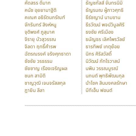
คัดสรร ดีมาก
ธัญชภัสส์ จันทรนิมิ
คนัช อุยยามาฐิติ
ธัญรมณ ผู้ภาวศุทธิ
คเณศ อธิรัตนกรัณฑ์
ธีร์ชญาน์ นามขาน
จักรินทร์ สิงห์หนู
ธีรวัฒน์ พจน์วิบูลศิริ
จุติพงศ์ ภูสุมาศ
ธงชัย ศรีเมือง
จิรายุ บัวสุวรรณ
ธนัญธร เลิศไพรวัลย์
จิลดา ฤทธิ์คำรพ
ธารทิพย์ เกตุย้อย
ฉัตรณรงค์ จริงศุภธาดา
นิกร ศิริสวัสดิ์
ชัชชัย วรธรรม
นิวัฒน์ ภัทโรวาสน์
ชัยชาญ เรืองเจริญผล
นพิน วรรณบูรณ์
ชนก สามิติ
นภนต์ พุทธิพัฒนกุล
ชาญวุฒิ เจนจรัสสกุล
นำโชค สินมงคลรักษา
ฎายิน ลีลา
บีทีเอ็น ฟอนต์
9 Fonts
F
A
Fontcraft