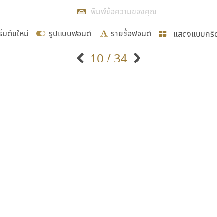
แสดงผลแบบลิสต์
ริ่มต้นใหม่
รูปแบบฟอนต์
รายชื่อฟอนต์
แสดงแบบกริ
รเพิ่มฟอนต์ไทยเข้าไปให้ได้อย่างน้อยเดือนละ ๓๐ ฟอนต์ นั่
10 / 34
นอกจากจะเป็นประโยชน์ต่อตนเองแล้ว จะมีประโยชน์กับผู้อื่นไ
แบบตัวอักษรจีน
แบบตัวอักษรหัวบัว
แบบตัวอักษรซ้อนเงา
แบบตัวอักษรหัวบอด
G
H
I
J
K
L
M
N
O
P
Q
R
แบบตัวอักษรย้อนยุค
แบบตัวอักษรเกาหลี
ขอขอบคุณ
ถ
แบบตัวอักษรล้านนา
ท
ธ
น
บ
ป
แบบตัวอักษรเส้นขอบ
ผ
พ
ฟ
ภ
ม
แบบตัวอักษรลาว
แบบตัวอักษรแฟนซี
แบบตัวอักษรสคริปท์
แบบตัวอักษรโบราณ
อกแบบฟอนต์ไทยทุกท่านที่สร้างสรรค์ผลงานเพื่อสืบสานอัก
อน ปรัชญา สิงห์โต ที่อนุญาตให้เผยแพร่ข้อมูลจาก ฟอนต