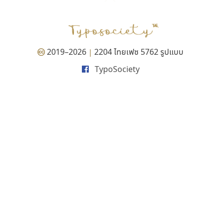
P
TS
PANI
Type Buthon
ฐ
PK
Typomancer
ฑ
PS
U
Q
UID
ด
2019–2026
2204 ไทยเฟซ 5762 รูปแบบ
|
R
UNK
ต
TypoSociety
S
UPC
ถ
Sarun’s
V
ท
SD
W
ธ
SOV
X
น
SP
Y
บ
Superstore
Z
ป
Surafont
zooddooz
ผ
T
ก
ฝ
TA
ข
TCHA
ค
TEPC
ง
ภ
TF
จ
ม