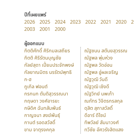
ปีที่เผยแพร่
2026
2025
2024
2023
2022
2021
2020
2
2003
2001
2000
ผู้ออกแบบ
กิตติศักดิ์ ศิริกมลเสถียร
ณัฐชนน สตันยสุวรรณ
กิตติ ศิริรัตนบุญชัย
ณัฐพล พุ่มห่วง
กัลย์สุดา เปี่ยมประจักพงษ์
ณัฐพล วัดอ่อน
กัลยาณมิตร นรรัตน์พุทธิ
ณัฐพล อู่ผลเจริญ
ก-ฮ
ณัฐวุฒิ วันดี
กูเกิล ฟอนต์
ณัฐวุฒิ เชิงดี
กรกนก ตันติสุวรรณนา
ณัฐวิทย์ นพเก้า
กฤษดา วงศ์อารยะ
ณภัทร วิจิตรกรสกุล
กษิดิศ ฉันทสัมพันธ์
ดุสิต สุภาสวัสดิ์
กาญจนา สงฆ์พันธุ์
ดีอาร์ ดีไซน์
กานต์ รอดสวัสดิ์
ทิพวัลย์ สัมนาวงศ์
ขาม จาตุรงคกุล
ทวีชัย อัศวรังสิตแสง