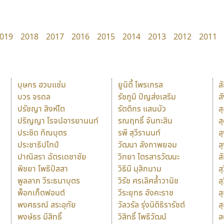
019
2018
2017
2016
2015
2014
2013
2012
2011
บุษกร ฮวบแช่ม
ยูนิตี้ โพรเกรส
ส
บวร จรดล
รัชภูมิ ปัญส่งเสริม
ส
ปรัชญา สิงห์โต
รัตติกร แสนบัว
ส
ปริญญา โรจน์อารยานนท์
รณฤทธิ์ จันทะสิน
ส
ประชิด ทิณบุตร
รพี สุวีรานนท์
ส
ประชาธิปไทป์
วัฒนา ลังกาพยอม
ส
ปาณิสรา ฉัตรเดชาชัย
วิทยา ไตรสารวัฒนะ
ส
พิชยา โพธิปัสสา
วิธินี มุสิกนาม
สุ
พูลลาภ วีระธนาบุตร
วิรัช ศรเลิศล้ำวานิช
ส
พ็อกเก็ตฟอนต์
วีระยุทธ อังคะราช
ส
พงศธรณ์ สระอุทัย
วัลวรัล รุ่งนิติธิรารัชต์
ส
พงษ์ธร มีสิทธิ์
วิสิทธิ์ โพธิวัฒน์
ส