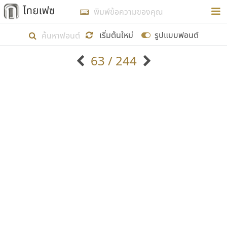
การในรูปแบบใหม่เพื่อใช้เป็นแนวทางในการศึกษารูป
ร่างหน้าตาของฟอนต์ไทยสำหรับการเรียนรู้เพื่อเริ่ม
เริ่มต้นใหม่
รูปแบบฟอนต์
สร้างฟอนต์ของตัวเอง ในเดือนมีนาคม พ.ศ. ๒๕๖๒ จึง
63 / 244
ได้เริ่ม ไทยเฟซ นี้ขึ้นมา
ตัวอักษรมีหัวขมวด
แบบตัวอักษรหัวบัว
แสดงผลแบบลิสต์
ตัวอักษรไม่มีหัวขมวด
แบบตัวอักษรหัวบอด
9
A
B
C
D
E
F
G
H
I
J
ฟอนต์ยอดนิยม
แบบตัวอักษรเกาหลี
เป้าหมายที่ยังคงดำเนินไปอยู่ คือการเพิ่มฟอนต์ไทย
K
L
M
N
O
P
Q
R
S
T
U
ฟอนต์ล้านดาวน์โหลด
แบบตัวอักษรเส้นขอบ
เข้าไปให้ได้อย่างน้อยเดือนละ ๓๐ ฟอนต์ นั่นหมายถึง
ระบบปฏิบัติการ
แบบตัวอักษรแฟนซี
V
W
Y
Z
อัตลักษณ์องค์กร
แบบตัวอักษรโบราณ
ปลายปี พ.ศ. ๒๕๖๒ จะมีฟอนต์ไม่ต่ำกว่า ๔๐๐ ฟอนต์ใน
แบบตัวการ์ตูน
แบบตัวเขียนพู่กัน
ก
ข
ค
จ
ฉ
ช
ซ
ฌ
ด
ต
ถ
ระบบ หวังว่า นอกจากจะเป็นประโยชน์ต่อตนเองแล้ว
แบบตัวดิสเพลย์
แบบตัวเนื้อความ
จะมีประโยชน์กับผู้อื่นได้บ้าง ไม่มากก็น้อย
แบบตัวประดิษฐ์
แบบตัวเหลี่ยม
ท
ธ
น
บ
ป
ผ
พ
ฟ
ภ
ม
ย
แบบตัวพิกเซล
แบบปลายมน
ร
ฤ
ล
ว
ศ
ส
ห
อ
ฮ
แบบตัวพิมพ์ดีด
แบบปลายแหลม
ขอขอบคุณ
แบบตัวมีเชิงฐาน
แบบปากกาหัวตัด
แบบตัวอักษรจีน
แบบฟอนต์ซิ่ง
แบบตัวอักษรซ้อนเงา
แบบลายมือผู้ใหญ่