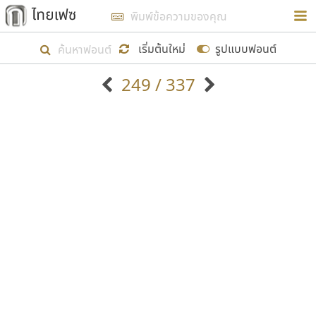
การในรูปแบบใหม่เพื่อใช้เป็นแนวทางในการศึกษารูป
ร่างหน้าตาของฟอนต์ไทยสำหรับการเรียนรู้เพื่อเริ่ม
เริ่มต้นใหม่
รูปแบบฟอนต์
สร้างฟอนต์ของตัวเอง ในเดือนมีนาคม พ.ศ. ๒๕๖๒ จึง
249 / 337
ได้เริ่ม ไทยเฟซ นี้ขึ้นมา
ตัวอักษรมีหัวขมวด
แบบตัวอักษรหัวบัว
แสดงผลแบบลิสต์
ตัวอักษรไม่มีหัวขมวด
แบบตัวอักษรหัวบอด
9
A
B
C
D
E
F
G
H
I
J
ฟอนต์ยอดนิยม
แบบตัวอักษรเกาหลี
เป้าหมายที่ยังคงดำเนินไปอยู่ คือการเพิ่มฟอนต์ไทย
K
L
M
N
O
P
Q
R
S
T
U
ฟอนต์ล้านดาวน์โหลด
แบบตัวอักษรเส้นขอบ
เข้าไปให้ได้อย่างน้อยเดือนละ ๓๐ ฟอนต์ นั่นหมายถึง
ระบบปฏิบัติการ
แบบตัวอักษรแฟนซี
V
W
Y
Z
อัตลักษณ์องค์กร
แบบตัวอักษรโบราณ
ปลายปี พ.ศ. ๒๕๖๒ จะมีฟอนต์ไม่ต่ำกว่า ๔๐๐ ฟอนต์ใน
แบบตัวการ์ตูน
แบบตัวเขียนพู่กัน
ก
ข
ค
จ
ฉ
ช
ซ
ฌ
ด
ต
ถ
ระบบ หวังว่า นอกจากจะเป็นประโยชน์ต่อตนเองแล้ว
แบบตัวดิสเพลย์
แบบตัวเนื้อความ
จะมีประโยชน์กับผู้อื่นได้บ้าง ไม่มากก็น้อย
แบบตัวประดิษฐ์
แบบตัวเหลี่ยม
ท
ธ
น
บ
ป
ผ
พ
ฟ
ภ
ม
ย
แบบตัวพิกเซล
แบบปลายมน
ร
ฤ
ล
ว
ศ
ส
ห
อ
ฮ
แบบตัวพิมพ์ดีด
แบบปลายแหลม
ขอขอบคุณ
แบบตัวมีเชิงฐาน
แบบปากกาหัวตัด
แบบตัวอักษรจีน
แบบฟอนต์ซิ่ง
แบบตัวอักษรซ้อนเงา
แบบลายมือผู้ใหญ่