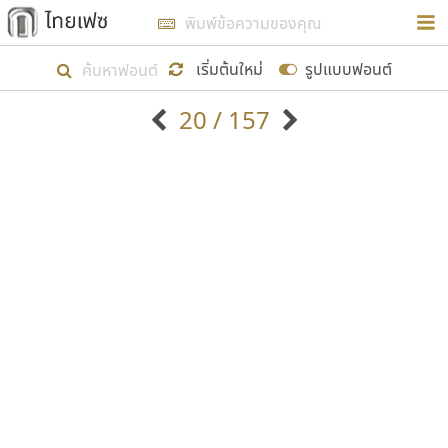
การในรูปแบบใหม่เพื่อใช้เป็นแนวทางในการศึกษารูป
ร่างหน้าตาของฟอนต์ไทยสำหรับการเรียนรู้เพื่อเริ่ม
เริ่มต้นใหม่
รูปแบบฟอนต์
สร้างฟอนต์ของตัวเอง ในเดือนมีนาคม พ.ศ. ๒๕๖๒ จึง
20 / 157
ได้เริ่ม ไทยเฟซ นี้ขึ้นมา
ตัวอักษรมีหัวขมวด
แบบตัวอักษรหัวบัว
แสดงผลแบบลิสต์
ตัวอักษรไม่มีหัวขมวด
แบบตัวอักษรหัวบอด
9
A
B
C
D
E
F
G
H
I
J
ฟอนต์ยอดนิยม
แบบตัวอักษรเกาหลี
เป้าหมายที่ยังคงดำเนินไปอยู่ คือการเพิ่มฟอนต์ไทย
K
L
M
N
O
P
Q
R
S
T
U
ฟอนต์ล้านดาวน์โหลด
แบบตัวอักษรเส้นขอบ
เข้าไปให้ได้อย่างน้อยเดือนละ ๓๐ ฟอนต์ นั่นหมายถึง
ระบบปฏิบัติการ
แบบตัวอักษรแฟนซี
V
W
Y
Z
อัตลักษณ์องค์กร
แบบตัวอักษรโบราณ
ปลายปี พ.ศ. ๒๕๖๒ จะมีฟอนต์ไม่ต่ำกว่า ๔๐๐ ฟอนต์ใน
แบบตัวการ์ตูน
แบบตัวเขียนพู่กัน
ก
ข
ค
จ
ฉ
ช
ซ
ฌ
ด
ต
ถ
ระบบ หวังว่า นอกจากจะเป็นประโยชน์ต่อตนเองแล้ว
แบบตัวดิสเพลย์
แบบตัวเนื้อความ
จะมีประโยชน์กับผู้อื่นได้บ้าง ไม่มากก็น้อย
แบบตัวประดิษฐ์
แบบตัวเหลี่ยม
ท
ธ
น
บ
ป
ผ
พ
ฟ
ภ
ม
ย
แบบตัวพิกเซล
แบบปลายมน
ร
ฤ
ล
ว
ศ
ส
ห
อ
ฮ
แบบตัวพิมพ์ดีด
แบบปลายแหลม
ขอขอบคุณ
แบบตัวมีเชิงฐาน
แบบปากกาหัวตัด
แบบตัวอักษรจีน
แบบฟอนต์ซิ่ง
แบบตัวอักษรซ้อนเงา
แบบลายมือผู้ใหญ่