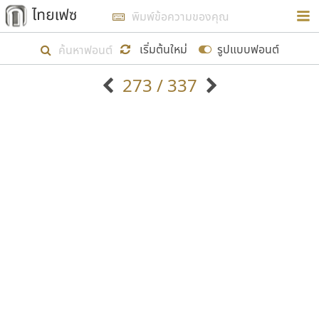
การในรูปแบบใหม่เพื่อใช้เป็นแนวทางในการศึกษารูป
ร่างหน้าตาของฟอนต์ไทยสำหรับการเรียนรู้เพื่อเริ่ม
เริ่มต้นใหม่
รูปแบบฟอนต์
สร้างฟอนต์ของตัวเอง ในเดือนมีนาคม พ.ศ. ๒๕๖๒ จึง
273 / 337
ได้เริ่ม ไทยเฟซ นี้ขึ้นมา
ตัวอักษรมีหัวขมวด
แบบตัวอักษรหัวบัว
แสดงผลแบบลิสต์
ตัวอักษรไม่มีหัวขมวด
แบบตัวอักษรหัวบอด
9
A
B
C
D
E
F
G
H
I
J
ฟอนต์ยอดนิยม
แบบตัวอักษรเกาหลี
เป้าหมายที่ยังคงดำเนินไปอยู่ คือการเพิ่มฟอนต์ไทย
K
L
M
N
O
P
Q
R
S
T
U
ฟอนต์ล้านดาวน์โหลด
แบบตัวอักษรเส้นขอบ
เข้าไปให้ได้อย่างน้อยเดือนละ ๓๐ ฟอนต์ นั่นหมายถึง
ระบบปฏิบัติการ
แบบตัวอักษรแฟนซี
V
W
Y
Z
อัตลักษณ์องค์กร
แบบตัวอักษรโบราณ
ปลายปี พ.ศ. ๒๕๖๒ จะมีฟอนต์ไม่ต่ำกว่า ๔๐๐ ฟอนต์ใน
แบบตัวการ์ตูน
แบบตัวเขียนพู่กัน
ก
ข
ค
จ
ฉ
ช
ซ
ฌ
ด
ต
ถ
ระบบ หวังว่า นอกจากจะเป็นประโยชน์ต่อตนเองแล้ว
แบบตัวดิสเพลย์
แบบตัวเนื้อความ
จะมีประโยชน์กับผู้อื่นได้บ้าง ไม่มากก็น้อย
แบบตัวประดิษฐ์
แบบตัวเหลี่ยม
ท
ธ
น
บ
ป
ผ
พ
ฟ
ภ
ม
ย
แบบตัวพิกเซล
แบบปลายมน
ร
ฤ
ล
ว
ศ
ส
ห
อ
ฮ
แบบตัวพิมพ์ดีด
แบบปลายแหลม
ขอขอบคุณ
แบบตัวมีเชิงฐาน
แบบปากกาหัวตัด
แบบตัวอักษรจีน
แบบฟอนต์ซิ่ง
แบบตัวอักษรซ้อนเงา
แบบลายมือผู้ใหญ่