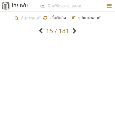
การในรูปแบบใหม่เพื่อใช้เป็นแนวทางในการศึกษารูป
ร่างหน้าตาของฟอนต์ไทยสำหรับการเรียนรู้เพื่อเริ่ม
เริ่มต้นใหม่
รูปแบบฟอนต์
สร้างฟอนต์ของตัวเอง ในเดือนมีนาคม พ.ศ. ๒๕๖๒ จึง
15 / 181
ได้เริ่ม ไทยเฟซ นี้ขึ้นมา
ตัวอักษรมีหัวขมวด
แบบตัวอักษรหัวบัว
แสดงผลแบบลิสต์
ตัวอักษรไม่มีหัวขมวด
แบบตัวอักษรหัวบอด
9
A
B
C
D
E
F
G
H
I
J
ฟอนต์ยอดนิยม
แบบตัวอักษรเกาหลี
เป้าหมายที่ยังคงดำเนินไปอยู่ คือการเพิ่มฟอนต์ไทย
K
L
M
N
O
P
Q
R
S
T
U
ฟอนต์ล้านดาวน์โหลด
แบบตัวอักษรเส้นขอบ
เข้าไปให้ได้อย่างน้อยเดือนละ ๓๐ ฟอนต์ นั่นหมายถึง
ระบบปฏิบัติการ
แบบตัวอักษรแฟนซี
V
W
Y
Z
อัตลักษณ์องค์กร
แบบตัวอักษรโบราณ
ปลายปี พ.ศ. ๒๕๖๒ จะมีฟอนต์ไม่ต่ำกว่า ๔๐๐ ฟอนต์ใน
แบบตัวการ์ตูน
แบบตัวเขียนพู่กัน
ก
ข
ค
จ
ฉ
ช
ซ
ฌ
ด
ต
ถ
ระบบ หวังว่า นอกจากจะเป็นประโยชน์ต่อตนเองแล้ว
แบบตัวดิสเพลย์
แบบตัวเนื้อความ
จะมีประโยชน์กับผู้อื่นได้บ้าง ไม่มากก็น้อย
แบบตัวประดิษฐ์
แบบตัวเหลี่ยม
ท
ธ
น
บ
ป
ผ
พ
ฟ
ภ
ม
ย
แบบตัวพิกเซล
แบบปลายมน
ร
ฤ
ล
ว
ศ
ส
ห
อ
ฮ
แบบตัวพิมพ์ดีด
แบบปลายแหลม
ขอขอบคุณ
แบบตัวมีเชิงฐาน
แบบปากกาหัวตัด
แบบตัวอักษรจีน
แบบฟอนต์ซิ่ง
แบบตัวอักษรซ้อนเงา
แบบลายมือผู้ใหญ่