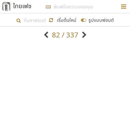
การในรูปแบบใหม่เพื่อใช้เป็นแนวทางในการศึกษารูป
ร่างหน้าตาของฟอนต์ไทยสำหรับการเรียนรู้เพื่อเริ่ม
เริ่มต้นใหม่
รูปแบบฟอนต์
สร้างฟอนต์ของตัวเอง ในเดือนมีนาคม พ.ศ. ๒๕๖๒ จึง
82 / 337
ได้เริ่ม ไทยเฟซ นี้ขึ้นมา
ตัวอักษรมีหัวขมวด
แบบตัวอักษรหัวบัว
แสดงผลแบบลิสต์
ตัวอักษรไม่มีหัวขมวด
แบบตัวอักษรหัวบอด
9
A
B
C
D
E
F
G
H
I
J
ฟอนต์ยอดนิยม
แบบตัวอักษรเกาหลี
เป้าหมายที่ยังคงดำเนินไปอยู่ คือการเพิ่มฟอนต์ไทย
K
L
M
N
O
P
Q
R
S
T
U
ฟอนต์ล้านดาวน์โหลด
แบบตัวอักษรเส้นขอบ
เข้าไปให้ได้อย่างน้อยเดือนละ ๓๐ ฟอนต์ นั่นหมายถึง
ระบบปฏิบัติการ
แบบตัวอักษรแฟนซี
V
W
Y
Z
อัตลักษณ์องค์กร
แบบตัวอักษรโบราณ
ปลายปี พ.ศ. ๒๕๖๒ จะมีฟอนต์ไม่ต่ำกว่า ๔๐๐ ฟอนต์ใน
แบบตัวการ์ตูน
แบบตัวเขียนพู่กัน
ก
ข
ค
จ
ฉ
ช
ซ
ฌ
ด
ต
ถ
ระบบ หวังว่า นอกจากจะเป็นประโยชน์ต่อตนเองแล้ว
แบบตัวดิสเพลย์
แบบตัวเนื้อความ
จะมีประโยชน์กับผู้อื่นได้บ้าง ไม่มากก็น้อย
แบบตัวประดิษฐ์
แบบตัวเหลี่ยม
ท
ธ
น
บ
ป
ผ
พ
ฟ
ภ
ม
ย
แบบตัวพิกเซล
แบบปลายมน
ร
ฤ
ล
ว
ศ
ส
ห
อ
ฮ
แบบตัวพิมพ์ดีด
แบบปลายแหลม
ขอขอบคุณ
แบบตัวมีเชิงฐาน
แบบปากกาหัวตัด
แบบตัวอักษรจีน
แบบฟอนต์ซิ่ง
แบบตัวอักษรซ้อนเงา
แบบลายมือผู้ใหญ่