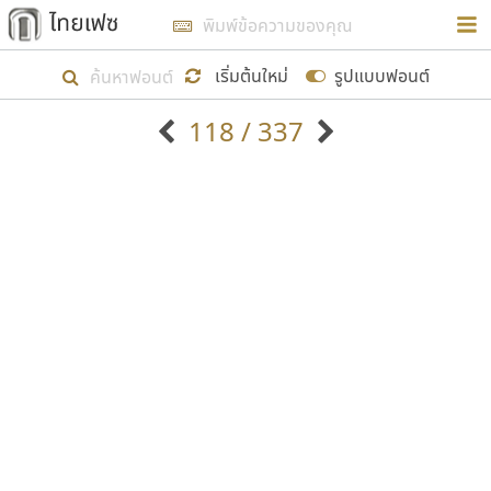
การในรูปแบบใหม่เพื่อใช้เป็นแนวทางในการศึกษารูป
ร่างหน้าตาของฟอนต์ไทยสำหรับการเรียนรู้เพื่อเริ่ม
เริ่มต้นใหม่
รูปแบบฟอนต์
สร้างฟอนต์ของตัวเอง ในเดือนมีนาคม พ.ศ. ๒๕๖๒ จึง
118 / 337
ได้เริ่ม ไทยเฟซ นี้ขึ้นมา
ตัวอักษรมีหัวขมวด
แบบตัวอักษรหัวบัว
แสดงผลแบบลิสต์
ตัวอักษรไม่มีหัวขมวด
แบบตัวอักษรหัวบอด
9
A
B
C
D
E
F
G
H
I
J
ฟอนต์ยอดนิยม
แบบตัวอักษรเกาหลี
เป้าหมายที่ยังคงดำเนินไปอยู่ คือการเพิ่มฟอนต์ไทย
K
L
M
N
O
P
Q
R
S
T
U
ฟอนต์ล้านดาวน์โหลด
แบบตัวอักษรเส้นขอบ
เข้าไปให้ได้อย่างน้อยเดือนละ ๓๐ ฟอนต์ นั่นหมายถึง
ระบบปฏิบัติการ
แบบตัวอักษรแฟนซี
V
W
Y
Z
อัตลักษณ์องค์กร
แบบตัวอักษรโบราณ
ปลายปี พ.ศ. ๒๕๖๒ จะมีฟอนต์ไม่ต่ำกว่า ๔๐๐ ฟอนต์ใน
แบบตัวการ์ตูน
แบบตัวเขียนพู่กัน
ก
ข
ค
จ
ฉ
ช
ซ
ฌ
ด
ต
ถ
ระบบ หวังว่า นอกจากจะเป็นประโยชน์ต่อตนเองแล้ว
แบบตัวดิสเพลย์
แบบตัวเนื้อความ
จะมีประโยชน์กับผู้อื่นได้บ้าง ไม่มากก็น้อย
แบบตัวประดิษฐ์
แบบตัวเหลี่ยม
ท
ธ
น
บ
ป
ผ
พ
ฟ
ภ
ม
ย
แบบตัวพิกเซล
แบบปลายมน
ร
ฤ
ล
ว
ศ
ส
ห
อ
ฮ
แบบตัวพิมพ์ดีด
แบบปลายแหลม
ขอขอบคุณ
แบบตัวมีเชิงฐาน
แบบปากกาหัวตัด
แบบตัวอักษรจีน
แบบฟอนต์ซิ่ง
แบบตัวอักษรซ้อนเงา
แบบลายมือผู้ใหญ่