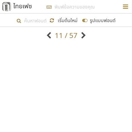
การในรูปแบบใหม่เพื่อใช้เป็นแนวทางในการศึกษารูป
ร่างหน้าตาของฟอนต์ไทยสำหรับการเรียนรู้เพื่อเริ่ม
เริ่มต้นใหม่
รูปแบบฟอนต์
สร้างฟอนต์ของตัวเอง ในเดือนมีนาคม พ.ศ. ๒๕๖๒ จึง
11 / 57
ได้เริ่ม ไทยเฟซ นี้ขึ้นมา
ตัวอักษรมีหัวขมวด
แบบตัวอักษรหัวบัว
แสดงผลแบบลิสต์
ตัวอักษรไม่มีหัวขมวด
แบบตัวอักษรหัวบอด
9
A
B
C
D
E
F
G
H
I
J
ฟอนต์ยอดนิยม
แบบตัวอักษรเกาหลี
เป้าหมายที่ยังคงดำเนินไปอยู่ คือการเพิ่มฟอนต์ไทย
K
L
M
N
O
P
Q
R
S
T
U
ฟอนต์ล้านดาวน์โหลด
แบบตัวอักษรเส้นขอบ
เข้าไปให้ได้อย่างน้อยเดือนละ ๓๐ ฟอนต์ นั่นหมายถึง
ระบบปฏิบัติการ
แบบตัวอักษรแฟนซี
V
W
Y
Z
อัตลักษณ์องค์กร
แบบตัวอักษรโบราณ
ปลายปี พ.ศ. ๒๕๖๒ จะมีฟอนต์ไม่ต่ำกว่า ๔๐๐ ฟอนต์ใน
แบบตัวการ์ตูน
แบบตัวเขียนพู่กัน
ก
ข
ค
จ
ฉ
ช
ซ
ฌ
ด
ต
ถ
ระบบ หวังว่า นอกจากจะเป็นประโยชน์ต่อตนเองแล้ว
แบบตัวดิสเพลย์
แบบตัวเนื้อความ
จะมีประโยชน์กับผู้อื่นได้บ้าง ไม่มากก็น้อย
แบบตัวประดิษฐ์
แบบตัวเหลี่ยม
ท
ธ
น
บ
ป
ผ
พ
ฟ
ภ
ม
ย
แบบตัวพิกเซล
แบบปลายมน
ร
ฤ
ล
ว
ศ
ส
ห
อ
ฮ
แบบตัวพิมพ์ดีด
แบบปลายแหลม
ขอขอบคุณ
แบบตัวมีเชิงฐาน
แบบปากกาหัวตัด
แบบตัวอักษรจีน
แบบฟอนต์ซิ่ง
แบบตัวอักษรซ้อนเงา
แบบลายมือผู้ใหญ่