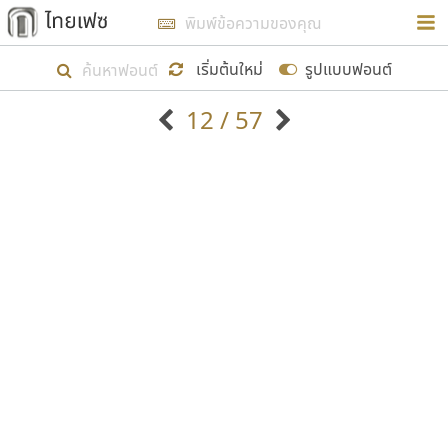
การในรูปแบบใหม่เพื่อใช้เป็นแนวทางในการศึกษารูป
ร่างหน้าตาของฟอนต์ไทยสำหรับการเรียนรู้เพื่อเริ่ม
เริ่มต้นใหม่
รูปแบบฟอนต์
สร้างฟอนต์ของตัวเอง ในเดือนมีนาคม พ.ศ. ๒๕๖๒ จึง
12 / 57
ได้เริ่ม ไทยเฟซ นี้ขึ้นมา
ตัวอักษรมีหัวขมวด
แบบตัวอักษรหัวบัว
แสดงผลแบบลิสต์
ตัวอักษรไม่มีหัวขมวด
แบบตัวอักษรหัวบอด
9
A
B
C
D
E
F
G
H
I
J
ฟอนต์ยอดนิยม
แบบตัวอักษรเกาหลี
เป้าหมายที่ยังคงดำเนินไปอยู่ คือการเพิ่มฟอนต์ไทย
K
L
M
N
O
P
Q
R
S
T
U
ฟอนต์ล้านดาวน์โหลด
แบบตัวอักษรเส้นขอบ
เข้าไปให้ได้อย่างน้อยเดือนละ ๓๐ ฟอนต์ นั่นหมายถึง
ระบบปฏิบัติการ
แบบตัวอักษรแฟนซี
V
W
Y
Z
อัตลักษณ์องค์กร
แบบตัวอักษรโบราณ
ปลายปี พ.ศ. ๒๕๖๒ จะมีฟอนต์ไม่ต่ำกว่า ๔๐๐ ฟอนต์ใน
แบบตัวการ์ตูน
แบบตัวเขียนพู่กัน
ก
ข
ค
จ
ฉ
ช
ซ
ฌ
ด
ต
ถ
ระบบ หวังว่า นอกจากจะเป็นประโยชน์ต่อตนเองแล้ว
แบบตัวดิสเพลย์
แบบตัวเนื้อความ
จะมีประโยชน์กับผู้อื่นได้บ้าง ไม่มากก็น้อย
แบบตัวประดิษฐ์
แบบตัวเหลี่ยม
ท
ธ
น
บ
ป
ผ
พ
ฟ
ภ
ม
ย
แบบตัวพิกเซล
แบบปลายมน
ร
ฤ
ล
ว
ศ
ส
ห
อ
ฮ
แบบตัวพิมพ์ดีด
แบบปลายแหลม
ขอขอบคุณ
แบบตัวมีเชิงฐาน
แบบปากกาหัวตัด
แบบตัวอักษรจีน
แบบฟอนต์ซิ่ง
แบบตัวอักษรซ้อนเงา
แบบลายมือผู้ใหญ่