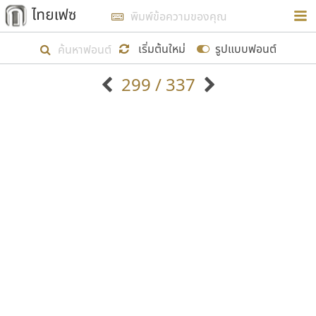
การในรูปแบบใหม่เพื่อใช้เป็นแนวทางในการศึกษารูป
ร่างหน้าตาของฟอนต์ไทยสำหรับการเรียนรู้เพื่อเริ่ม
เริ่มต้นใหม่
รูปแบบฟอนต์
สร้างฟอนต์ของตัวเอง ในเดือนมีนาคม พ.ศ. ๒๕๖๒ จึง
299 / 337
ได้เริ่ม ไทยเฟซ นี้ขึ้นมา
ตัวอักษรมีหัวขมวด
แบบตัวอักษรหัวบัว
แสดงผลแบบลิสต์
ตัวอักษรไม่มีหัวขมวด
แบบตัวอักษรหัวบอด
9
A
B
C
D
E
F
G
H
I
J
ฟอนต์ยอดนิยม
แบบตัวอักษรเกาหลี
เป้าหมายที่ยังคงดำเนินไปอยู่ คือการเพิ่มฟอนต์ไทย
K
L
M
N
O
P
Q
R
S
T
U
ฟอนต์ล้านดาวน์โหลด
แบบตัวอักษรเส้นขอบ
เข้าไปให้ได้อย่างน้อยเดือนละ ๓๐ ฟอนต์ นั่นหมายถึง
ระบบปฏิบัติการ
แบบตัวอักษรแฟนซี
V
W
Y
Z
อัตลักษณ์องค์กร
แบบตัวอักษรโบราณ
ปลายปี พ.ศ. ๒๕๖๒ จะมีฟอนต์ไม่ต่ำกว่า ๔๐๐ ฟอนต์ใน
แบบตัวการ์ตูน
แบบตัวเขียนพู่กัน
ก
ข
ค
จ
ฉ
ช
ซ
ฌ
ด
ต
ถ
ระบบ หวังว่า นอกจากจะเป็นประโยชน์ต่อตนเองแล้ว
แบบตัวดิสเพลย์
แบบตัวเนื้อความ
จะมีประโยชน์กับผู้อื่นได้บ้าง ไม่มากก็น้อย
แบบตัวประดิษฐ์
แบบตัวเหลี่ยม
ท
ธ
น
บ
ป
ผ
พ
ฟ
ภ
ม
ย
แบบตัวพิกเซล
แบบปลายมน
ร
ฤ
ล
ว
ศ
ส
ห
อ
ฮ
แบบตัวพิมพ์ดีด
แบบปลายแหลม
ขอขอบคุณ
แบบตัวมีเชิงฐาน
แบบปากกาหัวตัด
แบบตัวอักษรจีน
แบบฟอนต์ซิ่ง
แบบตัวอักษรซ้อนเงา
แบบลายมือผู้ใหญ่