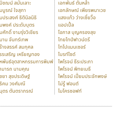
มิชฌน์ สมันเลาะ
เอกพันธ์ ตันหล้า
มบูรณ์ ใจสุภา
เอกลักษณ์ เพียรพนาเวช
มประสงค์ ธิตินิลนิธิ
แสงแก้ว ว่างเซี่ยวื่อ
มพงค์ ประดับบุตร
แอปเปิ้ล
มศักดิ์ งามรุ่งวิเชียร
โอภาส บุญครองสุข
มาน จันทร์เทพ
ไทยไทป์ฟาวน์ดรี
ร้างสรรค์ สมกุศล
ไทโปแมนเซอร์
รรเสริญ เหรียญทอง
ไบรท์ไซด์
หพันธ์อุตสาหกรรมการพิมพ์
ไพโรจน์ ธีระประภา
ามารถ นามคุณ
ไพโรจน์ พิทยเมธี
ิชยา สุขประดิษฐ์
ไพโรจน์ เปี่ยมประจักพงษ์
ธิคม วงศ์มณี
ไม่รู้ ฟอนต์
นุตร ตันตราภรณ์
ไมโครซอฟท์
ร
ฤ