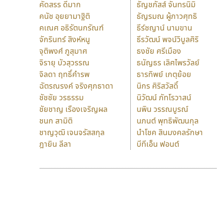
คัดสรร ดีมาก
ธัญชภัสส์ จันทรนิมิ
คนัช อุยยามาฐิติ
ธัญรมณ ผู้ภาวศุทธิ
คเณศ อธิรัตนกรัณฑ์
ธีร์ชญาน์ นามขาน
จักรินทร์ สิงห์หนู
ธีรวัฒน์ พจน์วิบูลศิริ
จุติพงศ์ ภูสุมาศ
ธงชัย ศรีเมือง
จิรายุ บัวสุวรรณ
ธนัญธร เลิศไพรวัลย์
จิลดา ฤทธิ์คำรพ
ธารทิพย์ เกตุย้อย
ฉัตรณรงค์ จริงศุภธาดา
นิกร ศิริสวัสดิ์
ชัชชัย วรธรรม
นิวัฒน์ ภัทโรวาสน์
ชัยชาญ เรืองเจริญผล
นพิน วรรณบูรณ์
ชนก สามิติ
นภนต์ พุทธิพัฒนกุล
ชาญวุฒิ เจนจรัสสกุล
นำโชค สินมงคลรักษา
ฎายิน ลีลา
บีทีเอ็น ฟอนต์
9 Fonts
F
A
Fontcraft