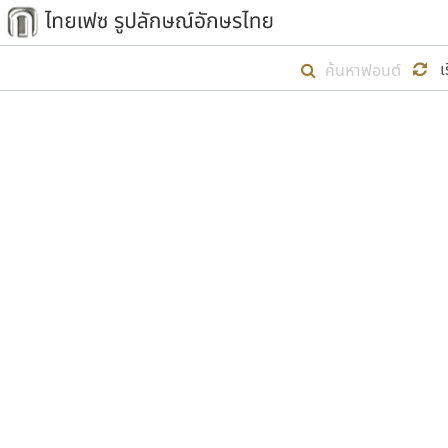
เริ่ม ไทยเฟซ นี้ขึ้นมา
เ
เป้าหมายที่ยังคงดำเนินไปอยู่ คือกา
ไม่ต่ำกว่า ๔๐๐ ฟอนต์ในระบบ หวังว่า 
ตัวอักษรมีหัวขมวด
แบบตัวการ์ตูน
ตัวอักษรไม่มีหัวขมวด
แบบตัวดิสเพลย์
9
A
B
C
D
E
F
ฟอนต์ยอดนิยม
แบบตัวประดิษฐ์
ฟอนต์ล้านดาวน์โหลด
ก
ข
ค
จ
ฉ
ช
แบบตัวพิกเซล
ซ
ฌ
ด
ต
ระบบปฏิบัติการ
แบบตัวพิมพ์ดีด
อัตลักษณ์องค์กร
แบบตัวมีเชิงฐาน
ผู้อ
คุณแ