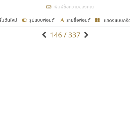
แสดงผลแบบลิสต์
ริ่มต้นใหม่
รูปแบบฟอนต์
รายชื่อฟอนต์
แสดงแบบกริ
รเพิ่มฟอนต์ไทยเข้าไปให้ได้อย่างน้อยเดือนละ ๓๐ ฟอนต์ นั่
146 / 337
นอกจากจะเป็นประโยชน์ต่อตนเองแล้ว จะมีประโยชน์กับผู้อื่นไ
แบบตัวอักษรจีน
แบบตัวอักษรหัวบัว
แบบตัวอักษรซ้อนเงา
แบบตัวอักษรหัวบอด
G
H
I
J
K
L
M
N
O
P
Q
R
แบบตัวอักษรย้อนยุค
แบบตัวอักษรเกาหลี
ขอขอบคุณ
ถ
แบบตัวอักษรล้านนา
ท
ธ
น
บ
ป
แบบตัวอักษรเส้นขอบ
ผ
พ
ฟ
ภ
ม
แบบตัวอักษรลาว
แบบตัวอักษรแฟนซี
แบบตัวอักษรสคริปท์
แบบตัวอักษรโบราณ
อกแบบฟอนต์ไทยทุกท่านที่สร้างสรรค์ผลงานเพื่อสืบสานอัก
อน ปรัชญา สิงห์โต ที่อนุญาตให้เผยแพร่ข้อมูลจาก ฟอนต