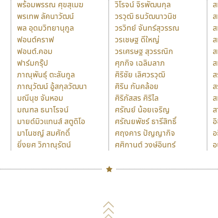
พร้อมพรรณ ศุขสุเมฆ
วิโรจน์ จิรพัฒนกุล
ส
พรเทพ ลัคนาวัฒน์
วรวุฒิ ธนวัฒนาวนิช
ส
พล อุดมวิทยานุกูล
วรวิทย์ จันทร์สุวรรณ
ส
ฟอนต์คราฟ
วรเชษฐ ดีใหญ่
ส
ฟอนต์.คอม
วรเศรษฐ สุวรรณิก
ส
ฟาร์มกรุ๊ป
ศุภกิจ เฉลิมลาภ
ส
ภาณุพันธุ์ ตะลันกูล
ศิริชัย เลิศวรวุฒิ
ส
ภาณุวัฒน์ อู้สกุลวัฒนา
ศิริน กันคล้อย
ส
มณีนุช จันหอม
ศิริภัสสร ศิริไล
ส
มณฑล ธนาโรจน์
ศรัณย์ น้อยเจริญ
ส
มายด์มิวแทนส์ สตูดิโอ
ศรัณยพัชร์ ธารีสิทธิ์
อ
มาโนชญ์ สมศักดิ์
ศฤงคาร ปัญญากิจ
อ
ยิ่งยศ วิภาณุรัตน์
ศศิกานต์ วงษ์อินทร์
อ
Naipol
TLWG
ช
O
Torsilp
ซ