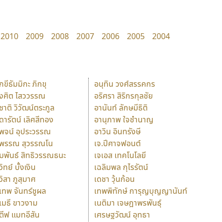
2010
2009
2008
2007
2006
2005
2004
ักขีธัมมิกะ ภิกขุ
อนุทิน วงศ์สรรคกร
ังศิต ไสววรรณ
อริศรา สิริกรกุลชัย
ุชาติ วิวัฒน์ตระกูล
อานันท์ ลักษมีธิติ
ุดารัตน์ เลิศสีทอง
อานุภาพ ใจชำนาญ
ุพจน์ อุประวรรณ
อาวิน อินทรังษี
ุพรรณ สุวรรณโน
เจ.ปีศาจฟอนต์
ัมพันธ์ สิทธิวรรณธนะ
เจเอส เทคโนโลยี
วิทย์ บั้งเงิน
เฉลิมพล กุไรรัตน์
ุวิสา ภูสุมาศ
เดชา วุ้นก้อน
ุเทพ จันทร์ชูผล
เทพพิทักษ์ การุญบุญญานันท์
ุเมธี ขาวงาม
เนติมา เจษฎาพรพันธุ์
ตีฟ แมทอีสัน
เศรษฐวัฒน์ อุทธา