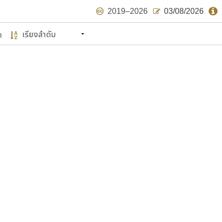
2019–2026
03/08/2026
ด
นหมายถึง ปลายปี พ.ศ. ๒๕๖๒ จะมีฟอนต์
ด้บ้าง ไม่มากก็น้อย
แบบตัวเขียนพู่กัน
แบบฟอนต์ซิ่ง
แบบตัวเนื้อความ
แบบลายมือผู้ใหญ่
S
T
U
V
W
Y
Z
แบบตัวเหลี่ยม
แบบลายมือวัยรุ่น
ย
แบบปลายมน
ร
ฤ
ล
ว
ศ
แบบลายมือเด็ก
ส
ห
อ
ฮ
แบบปลายแหลม
แบบอาลักษณ์
แบบปากกาหัวตัด
ษรไทย
์.คอม