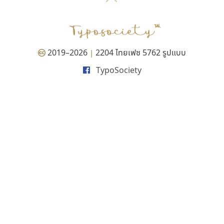
P
TS
PANI
Type Buthon
ฐ
PK
Typomancer
ฑ
PS
U
Q
UID
ด
2019–2026
2204 ไทยเฟซ 5762 รูปแบบ
|
R
UNK
ต
TypoSociety
S
UPC
ถ
Sarun’s
V
ท
SD
W
ธ
SOV
X
น
SP
Y
บ
Superstore
Z
ป
Surafont
zooddooz
ผ
T
ก
ฝ
TA
ข
TCHA
ค
TEPC
ง
ภ
TF
จ
ม