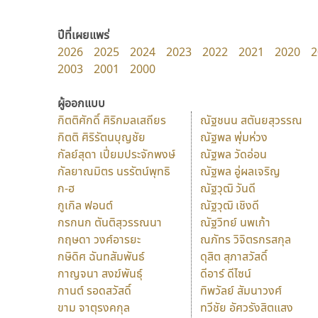
ปีที่เผยแพร่
2026
2025
2024
2023
2022
2021
2020
2
2003
2001
2000
ผู้ออกแบบ
กิตติศักดิ์ ศิริกมลเสถียร
ณัฐชนน สตันยสุวรรณ
กิตติ ศิริรัตนบุญชัย
ณัฐพล พุ่มห่วง
กัลย์สุดา เปี่ยมประจักพงษ์
ณัฐพล วัดอ่อน
กัลยาณมิตร นรรัตน์พุทธิ
ณัฐพล อู่ผลเจริญ
ก-ฮ
ณัฐวุฒิ วันดี
กูเกิล ฟอนต์
ณัฐวุฒิ เชิงดี
กรกนก ตันติสุวรรณนา
ณัฐวิทย์ นพเก้า
กฤษดา วงศ์อารยะ
ณภัทร วิจิตรกรสกุล
กษิดิศ ฉันทสัมพันธ์
ดุสิต สุภาสวัสดิ์
กาญจนา สงฆ์พันธุ์
ดีอาร์ ดีไซน์
กานต์ รอดสวัสดิ์
ทิพวัลย์ สัมนาวงศ์
ขาม จาตุรงคกุล
ทวีชัย อัศวรังสิตแสง