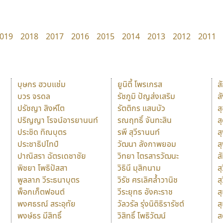
019
2018
2017
2016
2015
2014
2013
2012
2011
บุษกร ฮวบแช่ม
ยูนิตี้ โพรเกรส
ส
บวร จรดล
รัชภูมิ ปัญส่งเสริม
ส
ปรัชญา สิงห์โต
รัตติกร แสนบัว
ส
ปริญญา โรจน์อารยานนท์
รณฤทธิ์ จันทะสิน
ส
ประชิด ทิณบุตร
รพี สุวีรานนท์
ส
ประชาธิปไทป์
วัฒนา ลังกาพยอม
ส
ปาณิสรา ฉัตรเดชาชัย
วิทยา ไตรสารวัฒนะ
ส
พิชยา โพธิปัสสา
วิธินี มุสิกนาม
สุ
พูลลาภ วีระธนาบุตร
วิรัช ศรเลิศล้ำวานิช
ส
พ็อกเก็ตฟอนต์
วีระยุทธ อังคะราช
ส
พงศธรณ์ สระอุทัย
วัลวรัล รุ่งนิติธิรารัชต์
ส
พงษ์ธร มีสิทธิ์
วิสิทธิ์ โพธิวัฒน์
ส