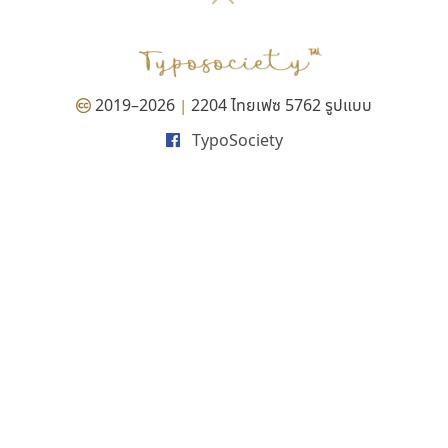
P
TS
PANI
Type Buthon
ฐ
PK
Typomancer
ฑ
PS
U
Q
UID
ด
2019–2026
2204 ไทยเฟซ 5762 รูปแบบ
|
R
UNK
ต
TypoSociety
S
UPC
ถ
Sarun’s
V
ท
SD
W
ธ
SOV
X
น
SP
Y
บ
Superstore
Z
ป
Surafont
zooddooz
ผ
T
ก
ฝ
TA
ข
TCHA
ค
TEPC
ง
ภ
TF
จ
ม