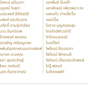
มิชฌน์ สมันเลาะ
เอกพันธ์ ตันหล้า
มบูรณ์ ใจสุภา
เอกลักษณ์ เพียรพนาเวช
มประสงค์ ธิตินิลนิธิ
แสงแก้ว ว่างเซี่ยวื่อ
มพงค์ ประดับบุตร
แอปเปิ้ล
มศักดิ์ งามรุ่งวิเชียร
โอภาส บุญครองสุข
มาน จันทร์เทพ
ไทยไทป์ฟาวน์ดรี
ร้างสรรค์ สมกุศล
ไทโปแมนเซอร์
รรเสริญ เหรียญทอง
ไบรท์ไซด์
หพันธ์อุตสาหกรรมการพิมพ์
ไพโรจน์ ธีระประภา
ามารถ นามคุณ
ไพโรจน์ พิทยเมธี
ิชยา สุขประดิษฐ์
ไพโรจน์ เปี่ยมประจักพงษ์
ธิคม วงศ์มณี
ไม่รู้ ฟอนต์
นุตร ตันตราภรณ์
ไมโครซอฟท์
ร
ฤ