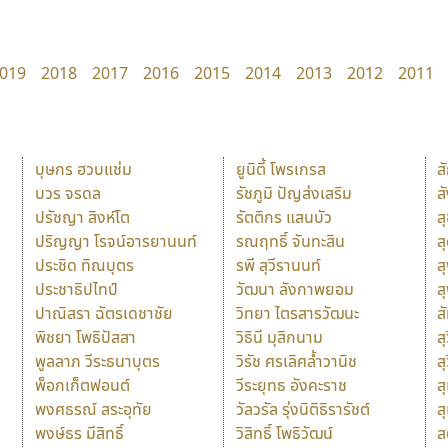
019
2018
2017
2016
2015
2014
2013
2012
2011
บุษกร ฮวบแช่ม
ยูนิตี้ โพรเกรส
ส
บวร จรดล
รัชภูมิ ปัญส่งเสริม
ส
ปรัชญา สิงห์โต
รัตติกร แสนบัว
ส
ปริญญา โรจน์อารยานนท์
รณฤทธิ์ จันทะสิน
ส
ประชิด ทิณบุตร
รพี สุวีรานนท์
ส
ประชาธิปไทป์
วัฒนา ลังกาพยอม
ส
ปาณิสรา ฉัตรเดชาชัย
วิทยา ไตรสารวัฒนะ
ส
พิชยา โพธิปัสสา
วิธินี มุสิกนาม
สุ
พูลลาภ วีระธนาบุตร
วิรัช ศรเลิศล้ำวานิช
ส
พ็อกเก็ตฟอนต์
วีระยุทธ อังคะราช
ส
พงศธรณ์ สระอุทัย
วัลวรัล รุ่งนิติธิรารัชต์
ส
พงษ์ธร มีสิทธิ์
วิสิทธิ์ โพธิวัฒน์
ส