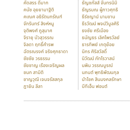
คัดสรร ดีมาก
ธัญชภัสส์ จันทรนิมิ
คนัช อุยยามาฐิติ
ธัญรมณ ผู้ภาวศุทธิ
คเณศ อธิรัตนกรัณฑ์
ธีร์ชญาน์ นามขาน
จักรินทร์ สิงห์หนู
ธีรวัฒน์ พจน์วิบูลศิริ
จุติพงศ์ ภูสุมาศ
ธงชัย ศรีเมือง
จิรายุ บัวสุวรรณ
ธนัญธร เลิศไพรวัลย์
จิลดา ฤทธิ์คำรพ
ธารทิพย์ เกตุย้อย
ฉัตรณรงค์ จริงศุภธาดา
นิกร ศิริสวัสดิ์
ชัชชัย วรธรรม
นิวัฒน์ ภัทโรวาสน์
ชัยชาญ เรืองเจริญผล
นพิน วรรณบูรณ์
ชนก สามิติ
นภนต์ พุทธิพัฒนกุล
ชาญวุฒิ เจนจรัสสกุล
นำโชค สินมงคลรักษา
ฎายิน ลีลา
บีทีเอ็น ฟอนต์
9 Fonts
F
A
Fontcraft