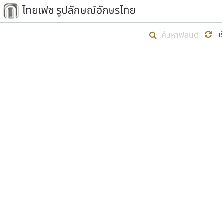
เริ่ม ไทยเฟซ นี้ขึ้นมา
เ
เป้าหมายที่ยังคงดำเนินไปอยู่ คือกา
ไม่ต่ำกว่า ๔๐๐ ฟอนต์ในระบบ หวังว่า 
ตัวอักษรมีหัวขมวด
แบบตัวการ์ตูน
ตัวอักษรไม่มีหัวขมวด
แบบตัวดิสเพลย์
9
A
B
C
D
E
F
ฟอนต์ยอดนิยม
แบบตัวประดิษฐ์
ฟอนต์ล้านดาวน์โหลด
ก
ข
ค
จ
ฉ
ช
แบบตัวพิกเซล
ซ
ฌ
ด
ต
ระบบปฏิบัติการ
แบบตัวพิมพ์ดีด
อัตลักษณ์องค์กร
แบบตัวมีเชิงฐาน
ผู้อ
คุณแ