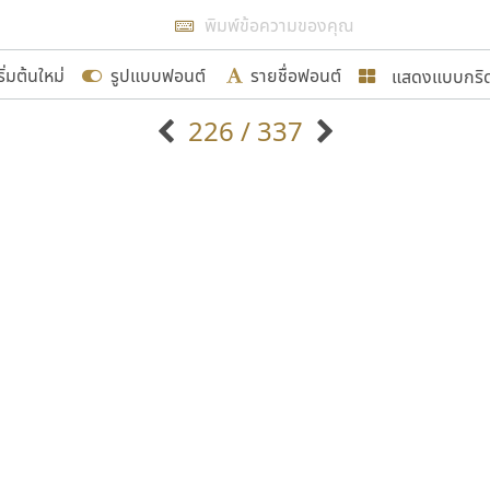
แสดงผลแบบลิสต์
ริ่มต้นใหม่
รูปแบบฟอนต์
รายชื่อฟอนต์
แสดงแบบกริ
รเพิ่มฟอนต์ไทยเข้าไปให้ได้อย่างน้อยเดือนละ ๓๐ ฟอนต์ นั่
226 / 337
นอกจากจะเป็นประโยชน์ต่อตนเองแล้ว จะมีประโยชน์กับผู้อื่นไ
แบบตัวอักษรจีน
แบบตัวอักษรหัวบัว
แบบตัวอักษรซ้อนเงา
แบบตัวอักษรหัวบอด
G
H
I
J
K
L
M
N
O
P
Q
R
แบบตัวอักษรย้อนยุค
แบบตัวอักษรเกาหลี
ขอขอบคุณ
ถ
แบบตัวอักษรล้านนา
ท
ธ
น
บ
ป
แบบตัวอักษรเส้นขอบ
ผ
พ
ฟ
ภ
ม
แบบตัวอักษรลาว
แบบตัวอักษรแฟนซี
แบบตัวอักษรสคริปท์
แบบตัวอักษรโบราณ
อกแบบฟอนต์ไทยทุกท่านที่สร้างสรรค์ผลงานเพื่อสืบสานอัก
อน ปรัชญา สิงห์โต ที่อนุญาตให้เผยแพร่ข้อมูลจาก ฟอนต