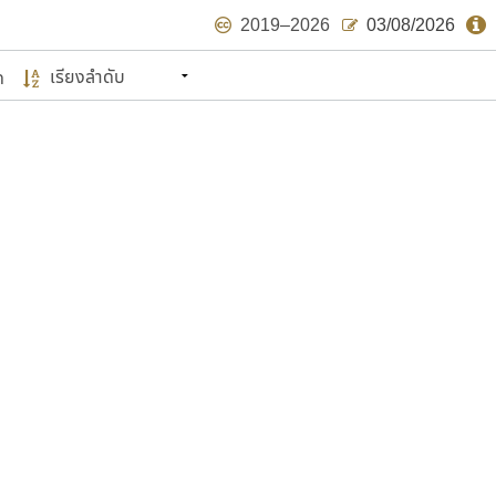
2019–2026
03/08/2026
ด
นหมายถึง ปลายปี พ.ศ. ๒๕๖๒ จะมีฟอนต์
ด้บ้าง ไม่มากก็น้อย
แบบตัวเขียนพู่กัน
แบบฟอนต์ซิ่ง
แบบตัวเนื้อความ
แบบลายมือผู้ใหญ่
S
T
U
V
W
Y
Z
แบบตัวเหลี่ยม
แบบลายมือวัยรุ่น
ย
แบบปลายมน
ร
ฤ
ล
ว
ศ
แบบลายมือเด็ก
ส
ห
อ
ฮ
แบบปลายแหลม
แบบอาลักษณ์
แบบปากกาหัวตัด
ษรไทย
์.คอม