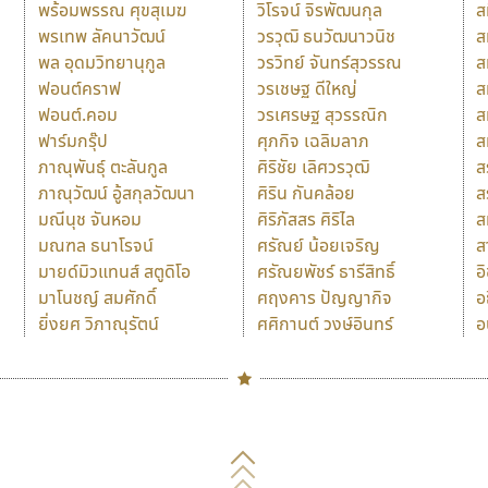
พร้อมพรรณ ศุขสุเมฆ
วิโรจน์ จิรพัฒนกุล
ส
พรเทพ ลัคนาวัฒน์
วรวุฒิ ธนวัฒนาวนิช
ส
พล อุดมวิทยานุกูล
วรวิทย์ จันทร์สุวรรณ
ส
ฟอนต์คราฟ
วรเชษฐ ดีใหญ่
ส
ฟอนต์.คอม
วรเศรษฐ สุวรรณิก
ส
ฟาร์มกรุ๊ป
ศุภกิจ เฉลิมลาภ
ส
ภาณุพันธุ์ ตะลันกูล
ศิริชัย เลิศวรวุฒิ
ส
ภาณุวัฒน์ อู้สกุลวัฒนา
ศิริน กันคล้อย
ส
มณีนุช จันหอม
ศิริภัสสร ศิริไล
ส
มณฑล ธนาโรจน์
ศรัณย์ น้อยเจริญ
ส
มายด์มิวแทนส์ สตูดิโอ
ศรัณยพัชร์ ธารีสิทธิ์
อ
มาโนชญ์ สมศักดิ์
ศฤงคาร ปัญญากิจ
อ
ยิ่งยศ วิภาณุรัตน์
ศศิกานต์ วงษ์อินทร์
อ
Naipol
TLWG
ช
O
Torsilp
ซ