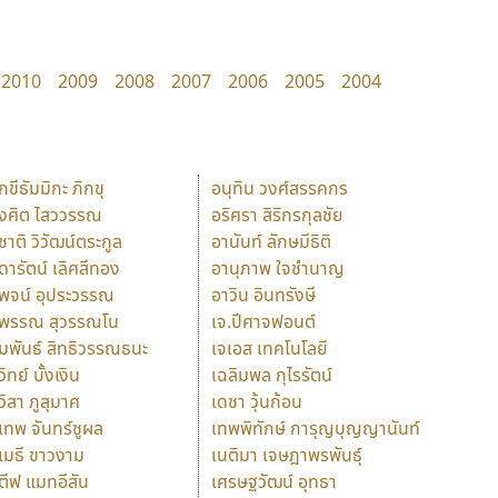
2010
2009
2008
2007
2006
2005
2004
ักขีธัมมิกะ ภิกขุ
อนุทิน วงศ์สรรคกร
ังศิต ไสววรรณ
อริศรา สิริกรกุลชัย
ุชาติ วิวัฒน์ตระกูล
อานันท์ ลักษมีธิติ
ุดารัตน์ เลิศสีทอง
อานุภาพ ใจชำนาญ
ุพจน์ อุประวรรณ
อาวิน อินทรังษี
ุพรรณ สุวรรณโน
เจ.ปีศาจฟอนต์
ัมพันธ์ สิทธิวรรณธนะ
เจเอส เทคโนโลยี
วิทย์ บั้งเงิน
เฉลิมพล กุไรรัตน์
ุวิสา ภูสุมาศ
เดชา วุ้นก้อน
ุเทพ จันทร์ชูผล
เทพพิทักษ์ การุญบุญญานันท์
ุเมธี ขาวงาม
เนติมา เจษฎาพรพันธุ์
ตีฟ แมทอีสัน
เศรษฐวัฒน์ อุทธา