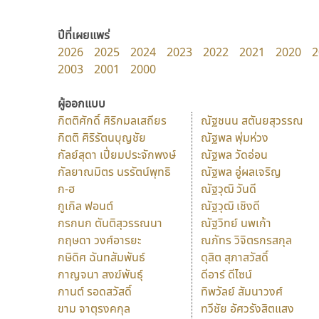
ปีที่เผยแพร่
2026
2025
2024
2023
2022
2021
2020
2
2003
2001
2000
ผู้ออกแบบ
กิตติศักดิ์ ศิริกมลเสถียร
ณัฐชนน สตันยสุวรรณ
กิตติ ศิริรัตนบุญชัย
ณัฐพล พุ่มห่วง
กัลย์สุดา เปี่ยมประจักพงษ์
ณัฐพล วัดอ่อน
กัลยาณมิตร นรรัตน์พุทธิ
ณัฐพล อู่ผลเจริญ
ก-ฮ
ณัฐวุฒิ วันดี
กูเกิล ฟอนต์
ณัฐวุฒิ เชิงดี
กรกนก ตันติสุวรรณนา
ณัฐวิทย์ นพเก้า
กฤษดา วงศ์อารยะ
ณภัทร วิจิตรกรสกุล
กษิดิศ ฉันทสัมพันธ์
ดุสิต สุภาสวัสดิ์
กาญจนา สงฆ์พันธุ์
ดีอาร์ ดีไซน์
กานต์ รอดสวัสดิ์
ทิพวัลย์ สัมนาวงศ์
ขาม จาตุรงคกุล
ทวีชัย อัศวรังสิตแสง