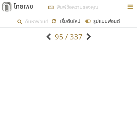
การในรูปแบบใหม่เพื่อใช้เป็นแนวทางในการศึกษารูป
ร่างหน้าตาของฟอนต์ไทยสำหรับการเรียนรู้เพื่อเริ่ม
เริ่มต้นใหม่
รูปแบบฟอนต์
สร้างฟอนต์ของตัวเอง ในเดือนมีนาคม พ.ศ. ๒๕๖๒ จึง
95 / 337
ได้เริ่ม ไทยเฟซ นี้ขึ้นมา
ตัวอักษรมีหัวขมวด
แบบตัวอักษรหัวบัว
แสดงผลแบบลิสต์
ตัวอักษรไม่มีหัวขมวด
แบบตัวอักษรหัวบอด
9
A
B
C
D
E
F
G
H
I
J
ฟอนต์ยอดนิยม
แบบตัวอักษรเกาหลี
เป้าหมายที่ยังคงดำเนินไปอยู่ คือการเพิ่มฟอนต์ไทย
K
L
M
N
O
P
Q
R
S
T
U
ฟอนต์ล้านดาวน์โหลด
แบบตัวอักษรเส้นขอบ
เข้าไปให้ได้อย่างน้อยเดือนละ ๓๐ ฟอนต์ นั่นหมายถึง
ระบบปฏิบัติการ
แบบตัวอักษรแฟนซี
V
W
Y
Z
อัตลักษณ์องค์กร
แบบตัวอักษรโบราณ
ปลายปี พ.ศ. ๒๕๖๒ จะมีฟอนต์ไม่ต่ำกว่า ๔๐๐ ฟอนต์ใน
แบบตัวการ์ตูน
แบบตัวเขียนพู่กัน
ก
ข
ค
จ
ฉ
ช
ซ
ฌ
ด
ต
ถ
ระบบ หวังว่า นอกจากจะเป็นประโยชน์ต่อตนเองแล้ว
แบบตัวดิสเพลย์
แบบตัวเนื้อความ
จะมีประโยชน์กับผู้อื่นได้บ้าง ไม่มากก็น้อย
แบบตัวประดิษฐ์
แบบตัวเหลี่ยม
ท
ธ
น
บ
ป
ผ
พ
ฟ
ภ
ม
ย
แบบตัวพิกเซล
แบบปลายมน
ร
ฤ
ล
ว
ศ
ส
ห
อ
ฮ
แบบตัวพิมพ์ดีด
แบบปลายแหลม
ขอขอบคุณ
แบบตัวมีเชิงฐาน
แบบปากกาหัวตัด
แบบตัวอักษรจีน
แบบฟอนต์ซิ่ง
แบบตัวอักษรซ้อนเงา
แบบลายมือผู้ใหญ่