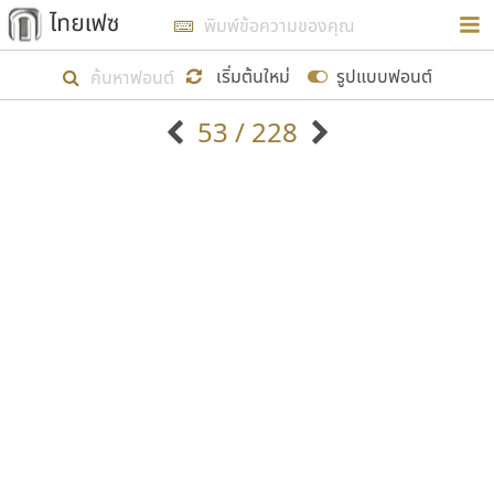
การในรูปแบบใหม่เพื่อใช้เป็นแนวทางในการศึกษารูป
ร่างหน้าตาของฟอนต์ไทยสำหรับการเรียนรู้เพื่อเริ่ม
เริ่มต้นใหม่
รูปแบบฟอนต์
สร้างฟอนต์ของตัวเอง ในเดือนมีนาคม พ.ศ. ๒๕๖๒ จึง
53 / 228
ได้เริ่ม ไทยเฟซ นี้ขึ้นมา
ตัวอักษรมีหัวขมวด
แบบตัวอักษรหัวบัว
แสดงผลแบบลิสต์
ตัวอักษรไม่มีหัวขมวด
แบบตัวอักษรหัวบอด
9
A
B
C
D
E
F
G
H
I
J
ฟอนต์ยอดนิยม
แบบตัวอักษรเกาหลี
เป้าหมายที่ยังคงดำเนินไปอยู่ คือการเพิ่มฟอนต์ไทย
K
L
M
N
O
P
Q
R
S
T
U
ฟอนต์ล้านดาวน์โหลด
แบบตัวอักษรเส้นขอบ
เข้าไปให้ได้อย่างน้อยเดือนละ ๓๐ ฟอนต์ นั่นหมายถึง
ระบบปฏิบัติการ
แบบตัวอักษรแฟนซี
V
W
Y
Z
อัตลักษณ์องค์กร
แบบตัวอักษรโบราณ
ปลายปี พ.ศ. ๒๕๖๒ จะมีฟอนต์ไม่ต่ำกว่า ๔๐๐ ฟอนต์ใน
แบบตัวการ์ตูน
แบบตัวเขียนพู่กัน
ก
ข
ค
จ
ฉ
ช
ซ
ฌ
ด
ต
ถ
ระบบ หวังว่า นอกจากจะเป็นประโยชน์ต่อตนเองแล้ว
แบบตัวดิสเพลย์
แบบตัวเนื้อความ
จะมีประโยชน์กับผู้อื่นได้บ้าง ไม่มากก็น้อย
แบบตัวประดิษฐ์
แบบตัวเหลี่ยม
ท
ธ
น
บ
ป
ผ
พ
ฟ
ภ
ม
ย
แบบตัวพิกเซล
แบบปลายมน
ร
ฤ
ล
ว
ศ
ส
ห
อ
ฮ
แบบตัวพิมพ์ดีด
แบบปลายแหลม
ขอขอบคุณ
แบบตัวมีเชิงฐาน
แบบปากกาหัวตัด
แบบตัวอักษรจีน
แบบฟอนต์ซิ่ง
แบบตัวอักษรซ้อนเงา
แบบลายมือผู้ใหญ่