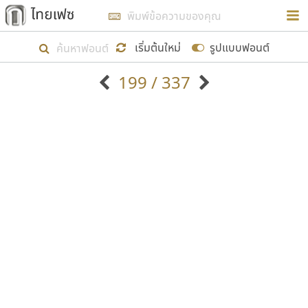
การในรูปแบบใหม่เพื่อใช้เป็นแนวทางในการศึกษารูป
ร่างหน้าตาของฟอนต์ไทยสำหรับการเรียนรู้เพื่อเริ่ม
เริ่มต้นใหม่
รูปแบบฟอนต์
สร้างฟอนต์ของตัวเอง ในเดือนมีนาคม พ.ศ. ๒๕๖๒ จึง
199 / 337
ได้เริ่ม ไทยเฟซ นี้ขึ้นมา
ตัวอักษรมีหัวขมวด
แบบตัวอักษรหัวบัว
แสดงผลแบบลิสต์
ตัวอักษรไม่มีหัวขมวด
แบบตัวอักษรหัวบอด
9
A
B
C
D
E
F
G
H
I
J
ฟอนต์ยอดนิยม
แบบตัวอักษรเกาหลี
เป้าหมายที่ยังคงดำเนินไปอยู่ คือการเพิ่มฟอนต์ไทย
K
L
M
N
O
P
Q
R
S
T
U
ฟอนต์ล้านดาวน์โหลด
แบบตัวอักษรเส้นขอบ
เข้าไปให้ได้อย่างน้อยเดือนละ ๓๐ ฟอนต์ นั่นหมายถึง
ระบบปฏิบัติการ
แบบตัวอักษรแฟนซี
V
W
Y
Z
อัตลักษณ์องค์กร
แบบตัวอักษรโบราณ
ปลายปี พ.ศ. ๒๕๖๒ จะมีฟอนต์ไม่ต่ำกว่า ๔๐๐ ฟอนต์ใน
แบบตัวการ์ตูน
แบบตัวเขียนพู่กัน
ก
ข
ค
จ
ฉ
ช
ซ
ฌ
ด
ต
ถ
ระบบ หวังว่า นอกจากจะเป็นประโยชน์ต่อตนเองแล้ว
แบบตัวดิสเพลย์
แบบตัวเนื้อความ
จะมีประโยชน์กับผู้อื่นได้บ้าง ไม่มากก็น้อย
แบบตัวประดิษฐ์
แบบตัวเหลี่ยม
ท
ธ
น
บ
ป
ผ
พ
ฟ
ภ
ม
ย
แบบตัวพิกเซล
แบบปลายมน
ร
ฤ
ล
ว
ศ
ส
ห
อ
ฮ
แบบตัวพิมพ์ดีด
แบบปลายแหลม
ขอขอบคุณ
แบบตัวมีเชิงฐาน
แบบปากกาหัวตัด
แบบตัวอักษรจีน
แบบฟอนต์ซิ่ง
แบบตัวอักษรซ้อนเงา
แบบลายมือผู้ใหญ่