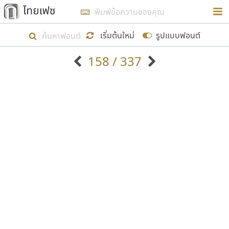
การในรูปแบบใหม่เพื่อใช้เป็นแนวทางในการศึกษารูป
ร่างหน้าตาของฟอนต์ไทยสำหรับการเรียนรู้เพื่อเริ่ม
เริ่มต้นใหม่
รูปแบบฟอนต์
สร้างฟอนต์ของตัวเอง ในเดือนมีนาคม พ.ศ. ๒๕๖๒ จึง
158 / 337
ได้เริ่ม ไทยเฟซ นี้ขึ้นมา
ตัวอักษรมีหัวขมวด
แบบตัวอักษรหัวบัว
แสดงผลแบบลิสต์
ตัวอักษรไม่มีหัวขมวด
แบบตัวอักษรหัวบอด
9
A
B
C
D
E
F
G
H
I
J
ฟอนต์ยอดนิยม
แบบตัวอักษรเกาหลี
เป้าหมายที่ยังคงดำเนินไปอยู่ คือการเพิ่มฟอนต์ไทย
K
L
M
N
O
P
Q
R
S
T
U
ฟอนต์ล้านดาวน์โหลด
แบบตัวอักษรเส้นขอบ
เข้าไปให้ได้อย่างน้อยเดือนละ ๓๐ ฟอนต์ นั่นหมายถึง
ระบบปฏิบัติการ
แบบตัวอักษรแฟนซี
V
W
Y
Z
อัตลักษณ์องค์กร
แบบตัวอักษรโบราณ
ปลายปี พ.ศ. ๒๕๖๒ จะมีฟอนต์ไม่ต่ำกว่า ๔๐๐ ฟอนต์ใน
แบบตัวการ์ตูน
แบบตัวเขียนพู่กัน
ก
ข
ค
จ
ฉ
ช
ซ
ฌ
ด
ต
ถ
ระบบ หวังว่า นอกจากจะเป็นประโยชน์ต่อตนเองแล้ว
แบบตัวดิสเพลย์
แบบตัวเนื้อความ
จะมีประโยชน์กับผู้อื่นได้บ้าง ไม่มากก็น้อย
แบบตัวประดิษฐ์
แบบตัวเหลี่ยม
ท
ธ
น
บ
ป
ผ
พ
ฟ
ภ
ม
ย
แบบตัวพิกเซล
แบบปลายมน
ร
ฤ
ล
ว
ศ
ส
ห
อ
ฮ
แบบตัวพิมพ์ดีด
แบบปลายแหลม
ขอขอบคุณ
แบบตัวมีเชิงฐาน
แบบปากกาหัวตัด
แบบตัวอักษรจีน
แบบฟอนต์ซิ่ง
แบบตัวอักษรซ้อนเงา
แบบลายมือผู้ใหญ่