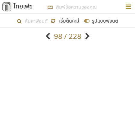
การในรูปแบบใหม่เพื่อใช้เป็นแนวทางในการศึกษารูป
ร่างหน้าตาของฟอนต์ไทยสำหรับการเรียนรู้เพื่อเริ่ม
เริ่มต้นใหม่
รูปแบบฟอนต์
สร้างฟอนต์ของตัวเอง ในเดือนมีนาคม พ.ศ. ๒๕๖๒ จึง
98 / 228
ได้เริ่ม ไทยเฟซ นี้ขึ้นมา
ตัวอักษรมีหัวขมวด
แบบตัวอักษรหัวบัว
แสดงผลแบบลิสต์
ตัวอักษรไม่มีหัวขมวด
แบบตัวอักษรหัวบอด
9
A
B
C
D
E
F
G
H
I
J
ฟอนต์ยอดนิยม
แบบตัวอักษรเกาหลี
เป้าหมายที่ยังคงดำเนินไปอยู่ คือการเพิ่มฟอนต์ไทย
K
L
M
N
O
P
Q
R
S
T
U
ฟอนต์ล้านดาวน์โหลด
แบบตัวอักษรเส้นขอบ
เข้าไปให้ได้อย่างน้อยเดือนละ ๓๐ ฟอนต์ นั่นหมายถึง
ระบบปฏิบัติการ
แบบตัวอักษรแฟนซี
V
W
Y
Z
อัตลักษณ์องค์กร
แบบตัวอักษรโบราณ
ปลายปี พ.ศ. ๒๕๖๒ จะมีฟอนต์ไม่ต่ำกว่า ๔๐๐ ฟอนต์ใน
แบบตัวการ์ตูน
แบบตัวเขียนพู่กัน
ก
ข
ค
จ
ฉ
ช
ซ
ฌ
ด
ต
ถ
ระบบ หวังว่า นอกจากจะเป็นประโยชน์ต่อตนเองแล้ว
แบบตัวดิสเพลย์
แบบตัวเนื้อความ
จะมีประโยชน์กับผู้อื่นได้บ้าง ไม่มากก็น้อย
แบบตัวประดิษฐ์
แบบตัวเหลี่ยม
ท
ธ
น
บ
ป
ผ
พ
ฟ
ภ
ม
ย
แบบตัวพิกเซล
แบบปลายมน
ร
ฤ
ล
ว
ศ
ส
ห
อ
ฮ
แบบตัวพิมพ์ดีด
แบบปลายแหลม
ขอขอบคุณ
แบบตัวมีเชิงฐาน
แบบปากกาหัวตัด
แบบตัวอักษรจีน
แบบฟอนต์ซิ่ง
แบบตัวอักษรซ้อนเงา
แบบลายมือผู้ใหญ่