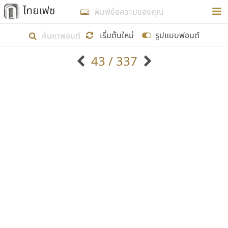
การในรูปแบบใหม่เพื่อใช้เป็นแนวทางในการศึกษารูป
ร่างหน้าตาของฟอนต์ไทยสำหรับการเรียนรู้เพื่อเริ่ม
เริ่มต้นใหม่
รูปแบบฟอนต์
สร้างฟอนต์ของตัวเอง ในเดือนมีนาคม พ.ศ. ๒๕๖๒ จึง
43 / 337
ได้เริ่ม ไทยเฟซ นี้ขึ้นมา
ตัวอักษรมีหัวขมวด
แบบตัวอักษรหัวบัว
แสดงผลแบบลิสต์
ตัวอักษรไม่มีหัวขมวด
แบบตัวอักษรหัวบอด
9
A
B
C
D
E
F
G
H
I
J
ฟอนต์ยอดนิยม
แบบตัวอักษรเกาหลี
เป้าหมายที่ยังคงดำเนินไปอยู่ คือการเพิ่มฟอนต์ไทย
K
L
M
N
O
P
Q
R
S
T
U
ฟอนต์ล้านดาวน์โหลด
แบบตัวอักษรเส้นขอบ
เข้าไปให้ได้อย่างน้อยเดือนละ ๓๐ ฟอนต์ นั่นหมายถึง
ระบบปฏิบัติการ
แบบตัวอักษรแฟนซี
V
W
Y
Z
อัตลักษณ์องค์กร
แบบตัวอักษรโบราณ
ปลายปี พ.ศ. ๒๕๖๒ จะมีฟอนต์ไม่ต่ำกว่า ๔๐๐ ฟอนต์ใน
แบบตัวการ์ตูน
แบบตัวเขียนพู่กัน
ก
ข
ค
จ
ฉ
ช
ซ
ฌ
ด
ต
ถ
ระบบ หวังว่า นอกจากจะเป็นประโยชน์ต่อตนเองแล้ว
แบบตัวดิสเพลย์
แบบตัวเนื้อความ
จะมีประโยชน์กับผู้อื่นได้บ้าง ไม่มากก็น้อย
แบบตัวประดิษฐ์
แบบตัวเหลี่ยม
ท
ธ
น
บ
ป
ผ
พ
ฟ
ภ
ม
ย
แบบตัวพิกเซล
แบบปลายมน
ร
ฤ
ล
ว
ศ
ส
ห
อ
ฮ
แบบตัวพิมพ์ดีด
แบบปลายแหลม
ขอขอบคุณ
แบบตัวมีเชิงฐาน
แบบปากกาหัวตัด
แบบตัวอักษรจีน
แบบฟอนต์ซิ่ง
แบบตัวอักษรซ้อนเงา
แบบลายมือผู้ใหญ่