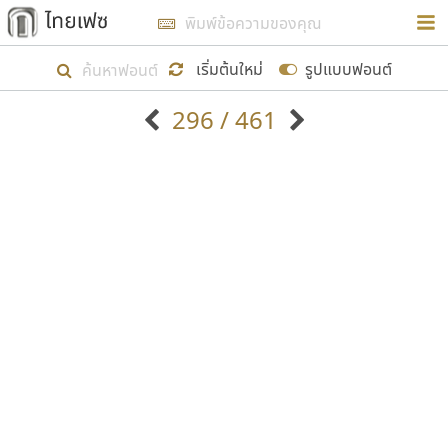
การในรูปแบบใหม่เพื่อใช้เป็นแนวทางในการศึกษารูป
ร่างหน้าตาของฟอนต์ไทยสำหรับการเรียนรู้เพื่อเริ่ม
เริ่มต้นใหม่
รูปแบบฟอนต์
สร้างฟอนต์ของตัวเอง ในเดือนมีนาคม พ.ศ. ๒๕๖๒ จึง
296 / 461
ได้เริ่ม ไทยเฟซ นี้ขึ้นมา
ตัวอักษรมีหัวขมวด
แบบตัวอักษรหัวบัว
แสดงผลแบบลิสต์
ตัวอักษรไม่มีหัวขมวด
แบบตัวอักษรหัวบอด
9
A
B
C
D
E
F
G
H
I
J
ฟอนต์ยอดนิยม
แบบตัวอักษรเกาหลี
เป้าหมายที่ยังคงดำเนินไปอยู่ คือการเพิ่มฟอนต์ไทย
K
L
M
N
O
P
Q
R
S
T
U
ฟอนต์ล้านดาวน์โหลด
แบบตัวอักษรเส้นขอบ
เข้าไปให้ได้อย่างน้อยเดือนละ ๓๐ ฟอนต์ นั่นหมายถึง
ระบบปฏิบัติการ
แบบตัวอักษรแฟนซี
V
W
Y
Z
อัตลักษณ์องค์กร
แบบตัวอักษรโบราณ
ปลายปี พ.ศ. ๒๕๖๒ จะมีฟอนต์ไม่ต่ำกว่า ๔๐๐ ฟอนต์ใน
แบบตัวการ์ตูน
แบบตัวเขียนพู่กัน
ก
ข
ค
จ
ฉ
ช
ซ
ฌ
ด
ต
ถ
ระบบ หวังว่า นอกจากจะเป็นประโยชน์ต่อตนเองแล้ว
แบบตัวดิสเพลย์
แบบตัวเนื้อความ
จะมีประโยชน์กับผู้อื่นได้บ้าง ไม่มากก็น้อย
แบบตัวประดิษฐ์
แบบตัวเหลี่ยม
ท
ธ
น
บ
ป
ผ
พ
ฟ
ภ
ม
ย
แบบตัวพิกเซล
แบบปลายมน
ร
ฤ
ล
ว
ศ
ส
ห
อ
ฮ
แบบตัวพิมพ์ดีด
แบบปลายแหลม
ขอขอบคุณ
แบบตัวมีเชิงฐาน
แบบปากกาหัวตัด
แบบตัวอักษรจีน
แบบฟอนต์ซิ่ง
แบบตัวอักษรซ้อนเงา
แบบลายมือผู้ใหญ่